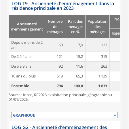
LOG T9 - Ancienneté d'emménagement dans la
résidence principale en 2023
Nombre
Nombre
Part des
Population
Ancienneté
pièc
de
ménages
des
d'emménagement
ménages
en %
ménages
logement
Depuis moins de 2
63
7,9
123
3,8
ans
De 2 à 4 ans
121
15,2
315
4,2
De 5 à 9 ans
92
11,6
263
4,6
10 ans ou plus
519
65,3
1 129
4,7
Ensemble
794
100,0
1 831
4,5
Source : Insee, RP2023 exploitation principale, géographie au
01/01/2026.
LOG G2 - Ancienneté d'emménagement des