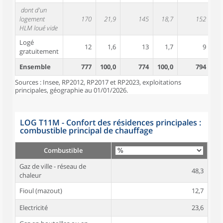
dont d'un
logement
170
21,9
145
18,7
152
1
HLM loué vide
Logé
12
1,6
13
1,7
9
gratuitement
Ensemble
777
100,0
774
100,0
794
10
Sources : Insee, RP2012, RP2017 et RP2023, exploitations
principales, géographie au 01/01/2026.
LOG T11M - Confort des résidences principales :
combustible principal de chauffage
Combustible
Gaz de ville - réseau de
48,3
chaleur
Fioul (mazout)
12,7
Electricité
23,6