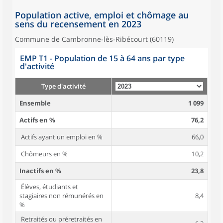
Population active, emploi et chômage au
sens du recensement en 2023
Commune de Cambronne-lès-Ribécourt (60119)
EMP T1 - Population de 15 à 64 ans par type
d'activité
Type d'activité
Ensemble
1 099
Actifs en %
76,2
Actifs ayant un emploi en %
66,0
Chômeurs en %
10,2
Inactifs en %
23,8
Élèves, étudiants et
stagiaires non rémunérés en
8,4
%
Retraités ou préretraités en