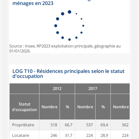
ménages en 2023
Source : Insee, RP2023 exploitation principale, géographie au
01/01/2026.
LOG T10 - Résidences principales selon le statut
d'occupation
2012
2017
Statut
Nombre
%
Nombre
%
Nombre
d'occupation
Propriétaire
518
66,7
537
69,4
562
7
Locataire
246
31,7
224
28,9
224
2