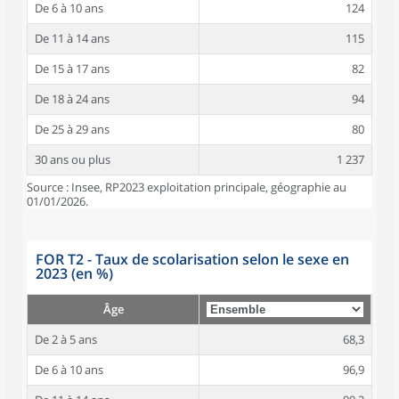
De 6 à 10 ans
124
De 11 à 14 ans
115
De 15 à 17 ans
82
De 18 à 24 ans
94
De 25 à 29 ans
80
30 ans ou plus
1 237
Source : Insee, RP2023 exploitation principale, géographie au
01/01/2026.
FOR T2 - Taux de scolarisation selon le sexe en
2023 (en %)
Âge
De 2 à 5 ans
68,3
De 6 à 10 ans
96,9