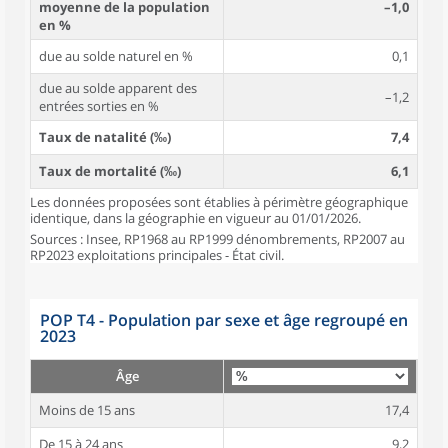
moyenne de la population
–1,0
en %
due au solde naturel en %
0,1
due au solde apparent des
–1,2
entrées sorties en %
Taux de natalité (‰)
7,4
Taux de mortalité (‰)
6,1
Les données proposées sont établies à périmètre géographique
identique, dans la géographie en vigueur au 01/01/2026.
Sources : Insee, RP1968 au RP1999 dénombrements, RP2007 au
RP2023 exploitations principales - État civil.
POP T4 - Population par sexe et âge regroupé en
2023
Âge
Moins de 15 ans
17,4
De 15 à 24 ans
9,2