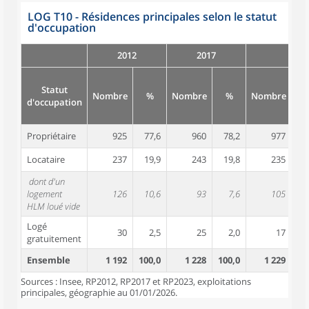
LOG T10 - Résidences principales selon le statut
d'occupation
2012
2017
Statut
Nombre
%
Nombre
%
Nombre
d'occupation
Propriétaire
925
77,6
960
78,2
977
7
Locataire
237
19,9
243
19,8
235
1
dont d'un
logement
126
10,6
93
7,6
105
HLM loué vide
Logé
30
2,5
25
2,0
17
gratuitement
Ensemble
1 192
100,0
1 228
100,0
1 229
10
Sources : Insee, RP2012, RP2017 et RP2023, exploitations
principales, géographie au 01/01/2026.