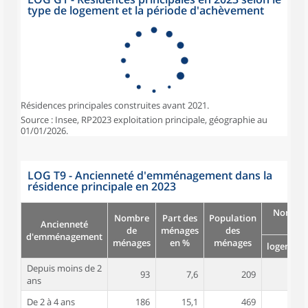
type de logement et la période d'achèvement
Résidences principales construites avant 2021.
Source : Insee, RP2023 exploitation principale, géographie au
01/01/2026.
LOG T9 - Ancienneté d'emménagement dans la
résidence principale en 2023
Nombre
Nombre
Part des
Population
Ancienneté
pièc
de
ménages
des
d'emménagement
ménages
en %
ménages
logement
Depuis moins de 2
93
7,6
209
4,0
ans
De 2 à 4 ans
186
15,1
469
4,4