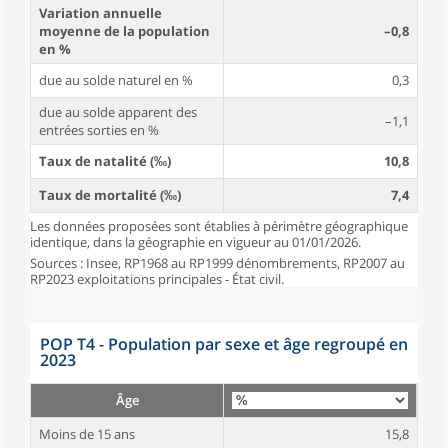
Variation annuelle
moyenne de la population
–0,8
en %
due au solde naturel en %
0,3
due au solde apparent des
–1,1
entrées sorties en %
Taux de natalité (‰)
10,8
Taux de mortalité (‰)
7,4
Les données proposées sont établies à périmètre géographique
identique, dans la géographie en vigueur au 01/01/2026.
Sources : Insee, RP1968 au RP1999 dénombrements, RP2007 au
RP2023 exploitations principales - État civil.
POP T4 - Population par sexe et âge regroupé en
2023
Âge
Moins de 15 ans
15,8