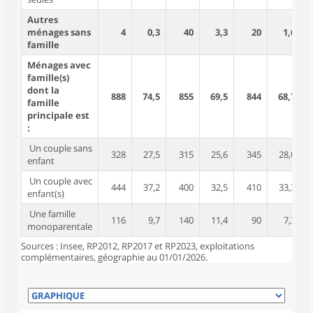
Autres
ménages sans
4
0,3
40
3,3
20
1,6
famille
Ménages avec
famille(s)
dont la
888
74,5
855
69,5
844
68,7
2
famille
principale est
:
Un couple sans
328
27,5
315
25,6
345
28,0
enfant
Un couple avec
444
37,2
400
32,5
410
33,3
1
enfant(s)
Une famille
116
9,7
140
11,4
90
7,3
monoparentale
Sources : Insee, RP2012, RP2017 et RP2023, exploitations
complémentaires, géographie au 01/01/2026.