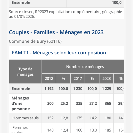
Ensemble
100,0
Source : Insee, RP2023 exploitation complémentaire, géographie
au 01/01/2026.
Couples - Familles - Ménages en 2023
Commune de Bury (60116)
FAM T1 - Ménages selon leur composition
Nombre de ménages
Type de
ménages
2012
%
2017
%
2023
%
Ensemble
1 192
100,0
1 230
100,0
1 229
100,0
2
Ménages
d'une
300
25,2
335
27,2
365
29,7
personne
Hommes seuls
152
12,8
175
14,2
180
14,6
Femmes
148
12,4
160
13,0
185
15,0
seules