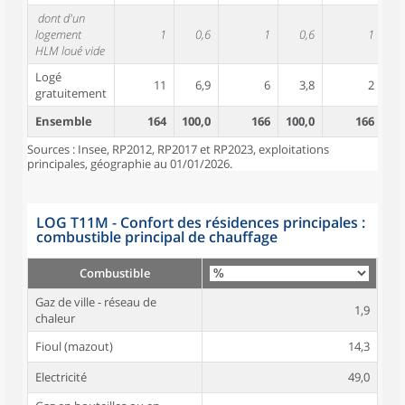
dont d'un
logement
1
0,6
1
0,6
1
HLM loué vide
Logé
11
6,9
6
3,8
2
gratuitement
Ensemble
164
100,0
166
100,0
166
10
Sources : Insee, RP2012, RP2017 et RP2023, exploitations
principales, géographie au 01/01/2026.
LOG T11M - Confort des résidences principales :
combustible principal de chauffage
Combustible
Gaz de ville - réseau de
1,9
chaleur
Fioul (mazout)
14,3
Electricité
49,0