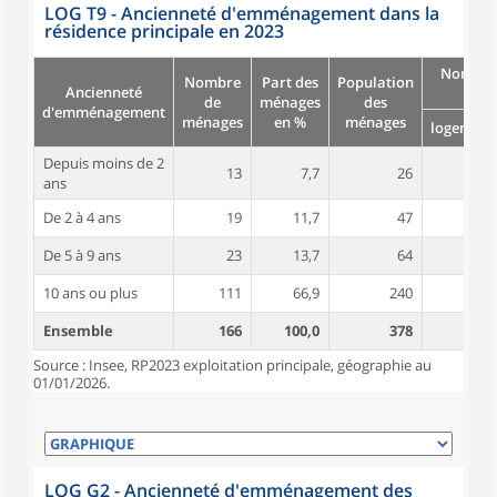
LOG T9 - Ancienneté d'emménagement dans la
résidence principale en 2023
Nombre
Nombre
Part des
Population
Ancienneté
pièc
de
ménages
des
d'emménagement
ménages
en %
ménages
logement
Depuis moins de 2
13
7,7
26
4,4
ans
De 2 à 4 ans
19
11,7
47
4,4
De 5 à 9 ans
23
13,7
64
5,2
10 ans ou plus
111
66,9
240
5,1
Ensemble
166
100,0
378
5,0
Source : Insee, RP2023 exploitation principale, géographie au
01/01/2026.
LOG G2 - Ancienneté d'emménagement des