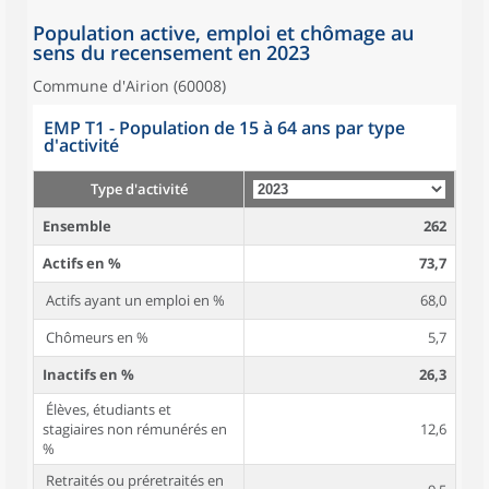
Population active, emploi et chômage au
sens du recensement en 2023
Commune d'Airion (60008)
EMP T1 - Population de 15 à 64 ans par type
d'activité
Type d'activité
Ensemble
262
Actifs en %
73,7
Actifs ayant un emploi en %
68,0
Chômeurs en %
5,7
Inactifs en %
26,3
Élèves, étudiants et
stagiaires non rémunérés en
12,6
%
Retraités ou préretraités en