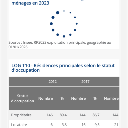
ménages en 2023
Source : Insee, RP2023 exploitation principale, géographie au
01/01/2026.
LOG T10 - Résidences principales selon le statut
d'occupation
2012
2017
Statut
Nombre
%
Nombre
%
Nombre
d'occupation
Propriétaire
146
89,4
144
86,7
144
8
Locataire
6
3,8
16
9,5
21
1