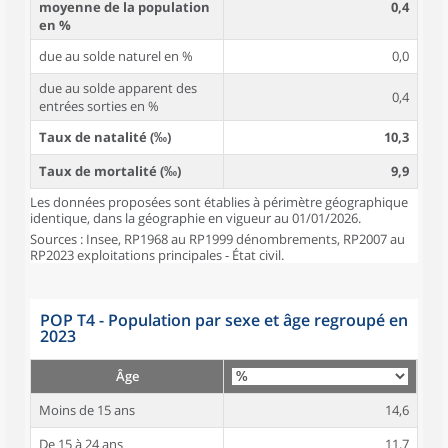
moyenne de la population
0,4
en %
due au solde naturel en %
0,0
due au solde apparent des
0,4
entrées sorties en %
Taux de natalité (‰)
10,3
Taux de mortalité (‰)
9,9
Les données proposées sont établies à périmètre géographique
identique, dans la géographie en vigueur au 01/01/2026.
Sources : Insee, RP1968 au RP1999 dénombrements, RP2007 au
RP2023 exploitations principales - État civil.
POP T4 - Population par sexe et âge regroupé en
2023
Âge
Moins de 15 ans
14,6
De 15 à 24 ans
11,7