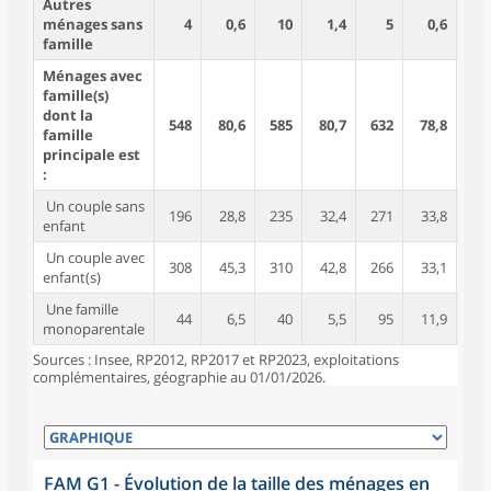
Autres
ménages sans
4
0,6
10
1,4
5
0,6
famille
Ménages avec
famille(s)
dont la
548
80,6
585
80,7
632
78,8
1 7
famille
principale est
:
Un couple sans
196
28,8
235
32,4
271
33,8
3
enfant
Un couple avec
308
45,3
310
42,8
266
33,1
1 2
enfant(s)
Une famille
44
6,5
40
5,5
95
11,9
1
monoparentale
Sources : Insee, RP2012, RP2017 et RP2023, exploitations
complémentaires, géographie au 01/01/2026.
FAM G1 - Évolution de la taille des ménages en