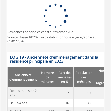
Résidences principales construites avant 2021.
Source : Insee, RP2023 exploitation principale, géographie au
01/01/2026.
LOG T9 - Ancienneté d'emménagement dans la
résidence principale en 2023
Nombre
Nombre
Part des
Population
Ancienneté
pièc
de
ménages
des
d'emménagement
ménages
en %
ménages
logement
Depuis moins de 2
62
7,8
150
4,6
ans
De 2 à 4 ans
135
16,9
356
5,0