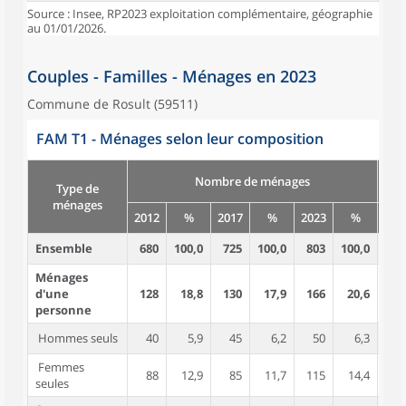
Source : Insee, RP2023 exploitation complémentaire, géographie
au 01/01/2026.
Couples - Familles - Ménages en 2023
Commune de Rosult (59511)
FAM T1 - Ménages selon leur composition
Nombre de ménages
Type de
ménages
2012
%
2017
%
2023
%
201
Ensemble
680
100,0
725
100,0
803
100,0
1 8
Ménages
d'une
128
18,8
130
17,9
166
20,6
1
personne
Hommes seuls
40
5,9
45
6,2
50
6,3
Femmes
88
12,9
85
11,7
115
14,4
seules