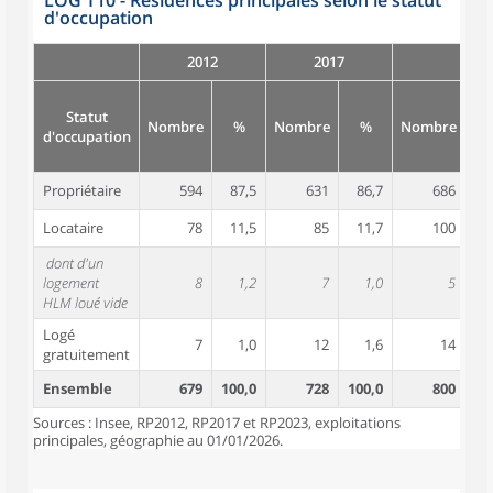
LOG T10 - Résidences principales selon le statut
d'occupation
2012
2017
Statut
Nombre
%
Nombre
%
Nombre
d'occupation
Propriétaire
594
87,5
631
86,7
686
8
Locataire
78
11,5
85
11,7
100
1
dont d'un
logement
8
1,2
7
1,0
5
HLM loué vide
Logé
7
1,0
12
1,6
14
gratuitement
Ensemble
679
100,0
728
100,0
800
10
Sources : Insee, RP2012, RP2017 et RP2023, exploitations
principales, géographie au 01/01/2026.