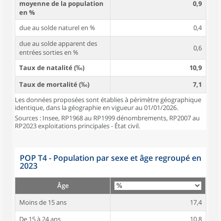
moyenne de la population
0,9
en %
due au solde naturel en %
0,4
due au solde apparent des
0,6
entrées sorties en %
Taux de natalité (‰)
10,9
Taux de mortalité (‰)
7,1
Les données proposées sont établies à périmètre géographique
identique, dans la géographie en vigueur au 01/01/2026.
Sources : Insee, RP1968 au RP1999 dénombrements, RP2007 au
RP2023 exploitations principales - État civil.
POP T4 - Population par sexe et âge regroupé en
2023
Âge
Moins de 15 ans
17,4
De 15 à 24 ans
10,8