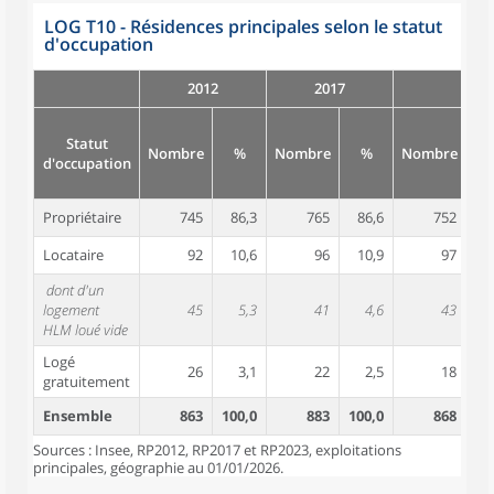
LOG T10 - Résidences principales selon le statut
d'occupation
2012
2017
Statut
Nombre
%
Nombre
%
Nombre
d'occupation
Propriétaire
745
86,3
765
86,6
752
8
Locataire
92
10,6
96
10,9
97
1
dont d'un
logement
45
5,3
41
4,6
43
HLM loué vide
Logé
26
3,1
22
2,5
18
gratuitement
Ensemble
863
100,0
883
100,0
868
10
Sources : Insee, RP2012, RP2017 et RP2023, exploitations
principales, géographie au 01/01/2026.