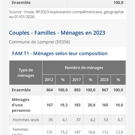
Ensemble
100,0
Source : Insee, RP2023 exploitation complémentaire, géographie
au 01/01/2026.
Couples - Familles - Ménages en 2023
Commune de Lompret (59356)
FAM T1 - Ménages selon leur composition
Nombre de ménages
Type de
ménages
2012
%
2017
%
2023
%
201
Ensemble
864
100,0
883
100,0
867
100,0
2 3
Ménages
d'une
167
19,3
183
20,8
165
19,0
1
personne
Hommes seuls
35
4,1
37
4,2
53
6,1
Femmes
131
15,2
147
16,6
112
12,9
1
seules