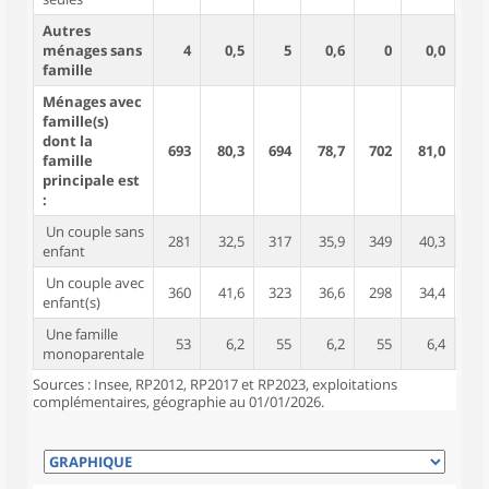
Autres
ménages sans
4
0,5
5
0,6
0
0,0
famille
Ménages avec
famille(s)
dont la
693
80,3
694
78,7
702
81,0
2 1
famille
principale est
:
Un couple sans
281
32,5
317
35,9
349
40,3
5
enfant
Un couple avec
360
41,6
323
36,6
298
34,4
1 4
enfant(s)
Une famille
53
6,2
55
6,2
55
6,4
1
monoparentale
Sources : Insee, RP2012, RP2017 et RP2023, exploitations
complémentaires, géographie au 01/01/2026.