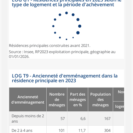
type de logement et la période d'achèvement
Résidences principales construites avant 2021.
Source : Insee, RP2023 exploitation principale, géographie au
01/01/2026.
LOG T9 - Ancienneté d'emménagement dans la
résidence principale en 2023
Nombre
Nombre
Part des
Population
Ancienneté
pièc
de
ménages
des
d'emménagement
ménages
en %
ménages
logement
Depuis moins de 2
57
6,6
167
5,0
ans
De 2 à 4 ans
101
11,7
304
5,2