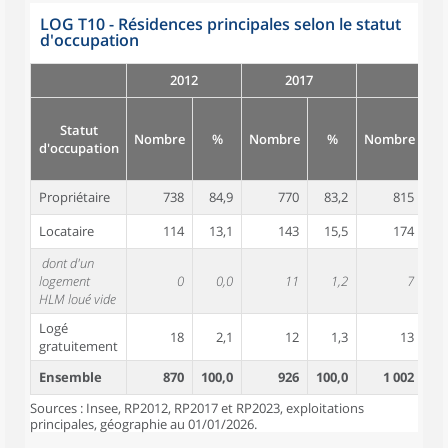
LOG T10 - Résidences principales selon le statut
d'occupation
2012
2017
Statut
Nombre
%
Nombre
%
Nombre
d'occupation
Propriétaire
738
84,9
770
83,2
815
8
Locataire
114
13,1
143
15,5
174
1
dont d'un
logement
0
0,0
11
1,2
7
HLM loué vide
Logé
18
2,1
12
1,3
13
gratuitement
Ensemble
870
100,0
926
100,0
1 002
10
Sources : Insee, RP2012, RP2017 et RP2023, exploitations
principales, géographie au 01/01/2026.