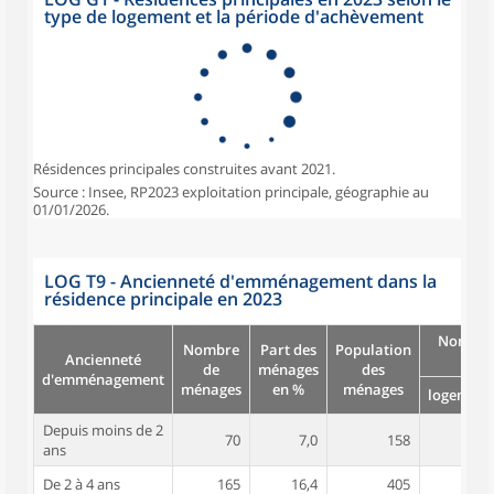
type de logement et la période d'achèvement
Résidences principales construites avant 2021.
Source : Insee, RP2023 exploitation principale, géographie au
01/01/2026.
LOG T9 - Ancienneté d'emménagement dans la
résidence principale en 2023
Nombre
Nombre
Part des
Population
Ancienneté
pièc
de
ménages
des
d'emménagement
ménages
en %
ménages
logement
Depuis moins de 2
70
7,0
158
4,5
ans
De 2 à 4 ans
165
16,4
405
4,5