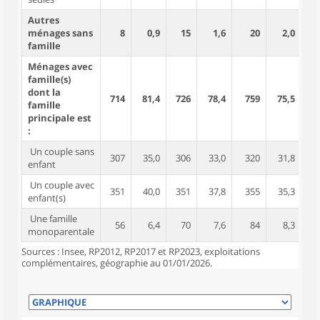
Autres
ménages sans
8
0,9
15
1,6
20
2,0
famille
Ménages avec
famille(s)
dont la
714
81,4
726
78,4
759
75,5
2 
famille
principale est
:
Un couple sans
307
35,0
306
33,0
320
31,8
6
enfant
Un couple avec
351
40,0
351
37,8
355
35,3
1 
enfant(s)
Une famille
56
6,4
70
7,6
84
8,3
1
monoparentale
Sources : Insee, RP2012, RP2017 et RP2023, exploitations
complémentaires, géographie au 01/01/2026.