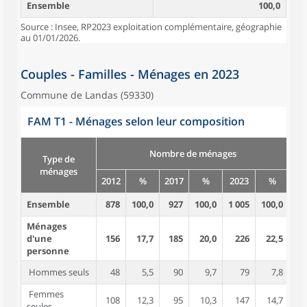
Ensemble
100,0
Source : Insee, RP2023 exploitation complémentaire, géographie
au 01/01/2026.
Couples - Familles - Ménages en 2023
Commune de Landas (59330)
FAM T1 - Ménages selon leur composition
Nombre de ménages
Type de
ménages
2012
%
2017
%
2023
%
20
Ensemble
878
100,0
927
100,0
1 005
100,0
2 
Ménages
d'une
156
17,7
185
20,0
226
22,5
1
personne
Hommes seuls
48
5,5
90
9,7
79
7,8
Femmes
108
12,3
95
10,3
147
14,7
1
seules