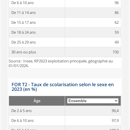
De 6 à 10 ans
96
De 11 à 14 ans
86
De 15 à 17 ans
62
De 18 à 24 ans
59
De 25 à 29 ans
49
30 ans ou plus
730
Source : Insee, RP2023 exploitation principale, géographie au
01/01/2026.
FOR T2 - Taux de scolarisation selon le sexe en
2023 (en %)
Âge
De 2 à 5 ans
90,4
De 6 à 10 ans
97,9