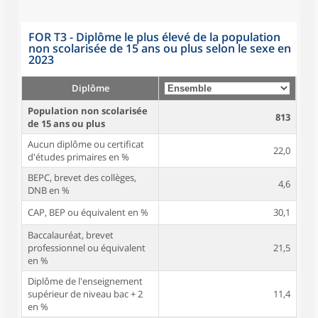
FOR T3 - Diplôme le plus élevé de la population
non scolarisée de 15 ans ou plus selon le sexe en
2023
Diplôme
Population non scolarisée
813
de 15 ans ou plus
Aucun diplôme ou certificat
22,0
d'études primaires en %
BEPC, brevet des collèges,
4,6
DNB en %
CAP, BEP ou équivalent en %
30,1
Baccalauréat, brevet
professionnel ou équivalent
21,5
en %
Diplôme de l'enseignement
supérieur de niveau bac + 2
11,4
en %