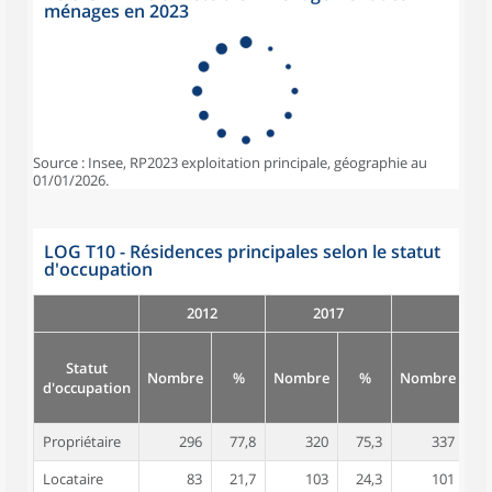
ménages en 2023
Source : Insee, RP2023 exploitation principale, géographie au
01/01/2026.
LOG T10 - Résidences principales selon le statut
d'occupation
2012
2017
Statut
Nombre
%
Nombre
%
Nombre
d'occupation
Propriétaire
296
77,8
320
75,3
337
7
Locataire
83
21,7
103
24,3
101
2