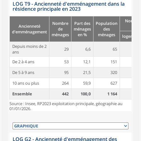
LOG T9 - Ancienneté d'emménagement dans la
résidence principale en 2023
Nombre
Nombre
Part des
Population
Ancienneté
pièc
de
ménages
des
d'emménagement
ménages
en %
ménages
logement
Depuis moins de 2
29
6,6
65
4,4
ans
De 2 à 4 ans
53
12,1
151
4,9
De 5 à 9 ans
95
21,5
320
5,1
10 ans ou plus
264
59,9
627
5,2
Ensemble
442
100,0
1 164
5,1
Source : Insee, RP2023 exploitation principale, géographie au
01/01/2026.
LOG G2 - Ancienneté d'emménagement des