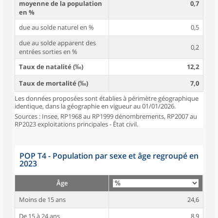
moyenne de la population
0,7
en %
due au solde naturel en %
0,5
due au solde apparent des
0,2
entrées sorties en %
Taux de natalité (‰)
12,2
Taux de mortalité (‰)
7,0
Les données proposées sont établies à périmètre géographique
identique, dans la géographie en vigueur au 01/01/2026.
Sources : Insee, RP1968 au RP1999 dénombrements, RP2007 au
RP2023 exploitations principales - État civil.
POP T4 - Population par sexe et âge regroupé en
2023
Âge
Moins de 15 ans
24,6
De 15 à 24 ans
8,9