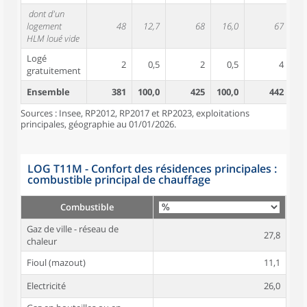
dont d'un
logement
48
12,7
68
16,0
67
1
HLM loué vide
Logé
2
0,5
2
0,5
4
gratuitement
Ensemble
381
100,0
425
100,0
442
10
Sources : Insee, RP2012, RP2017 et RP2023, exploitations
principales, géographie au 01/01/2026.
LOG T11M - Confort des résidences principales :
combustible principal de chauffage
Combustible
Gaz de ville - réseau de
27,8
chaleur
Fioul (mazout)
11,1
Electricité
26,0