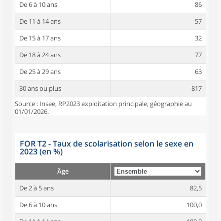
De 6 à 10 ans
86
De 11 à 14 ans
57
De 15 à 17 ans
32
De 18 à 24 ans
77
De 25 à 29 ans
63
30 ans ou plus
817
Source : Insee, RP2023 exploitation principale, géographie au
01/01/2026.
FOR T2 - Taux de scolarisation selon le sexe en
2023 (en %)
Âge
De 2 à 5 ans
82,5
De 6 à 10 ans
100,0