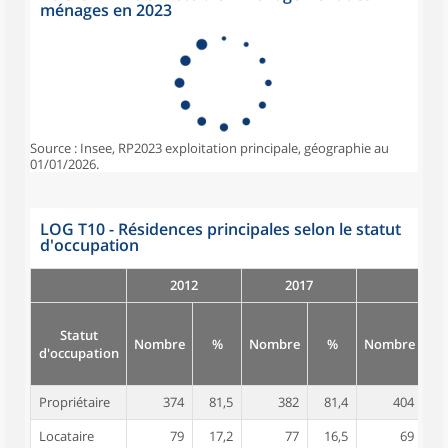
ménages en 2023
Source : Insee, RP2023 exploitation principale, géographie au
01/01/2026.
LOG T10 - Résidences principales selon le statut
d'occupation
2012
2017
Statut
Nombre
%
Nombre
%
Nombre
d'occupation
Propriétaire
374
81,5
382
81,4
404
8
Locataire
79
17,2
77
16,5
69
1