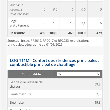
dont d'un
logement
0
0,0
0
0,0
0
HLM loué vide
Logé
6
1,3
10
2,1
6
gratuitement
Ensemble
459
100,0
469
100,0
479
10
Sources : Insee, RP2012, RP2017 et RP2023, exploitations
principales, géographie au 01/01/2026.
LOG T11M - Confort des résidences principales :
combustible principal de chauffage
Combustible
Gaz de ville - réseau de
59,3
chaleur
Fioul (mazout)
2,5
Electricité
19,3