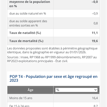
moyenne de la population
–0,0
en %
due au solde naturel en %
–0,9
due au solde apparent des
0,8
entrées sorties en %
Taux de natalité (‰)
11,1
Taux de mortalité (‰)
19,6
Les données proposées sont établies à périmètre géographique
identique, dans la géographie en vigueur au 01/01/2026.
Sources : Insee, RP1968 au RP1999 dénombrements, RP2007 au
RP2023 exploitations principales - État civil.
POP T4 - Population par sexe et âge regroupé en
2023
Âge
Moins de 15 ans
16,4
De 15 à 24 ans
8,7