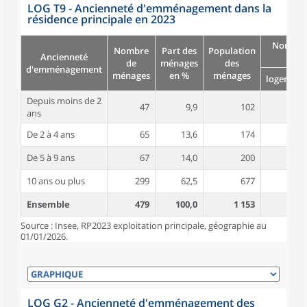
LOG T9 - Ancienneté d'emménagement dans la
résidence principale en 2023
Nombre
Nombre
Part des
Population
Ancienneté
pièc
de
ménages
des
d'emménagement
ménages
en %
ménages
logement
Depuis moins de 2
47
9,9
102
4,5
ans
De 2 à 4 ans
65
13,6
174
4,7
De 5 à 9 ans
67
14,0
200
4,9
10 ans ou plus
299
62,5
677
5,0
Ensemble
479
100,0
1 153
4,9
Source : Insee, RP2023 exploitation principale, géographie au
01/01/2026.
LOG G2 - Ancienneté d'emménagement des