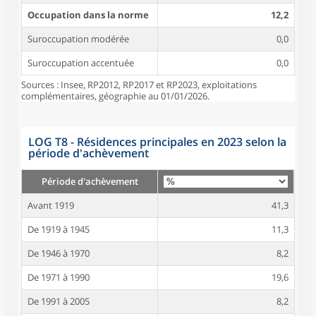
Occupation dans la norme
12,2
Suroccupation modérée
0,0
Suroccupation accentuée
0,0
Sources : Insee, RP2012, RP2017 et RP2023, exploitations
complémentaires, géographie au 01/01/2026.
LOG T8 - Résidences principales en 2023 selon la
période d'achèvement
Période d'achèvement
Avant 1919
41,3
De 1919 à 1945
11,3
De 1946 à 1970
8,2
De 1971 à 1990
19,6
De 1991 à 2005
8,2