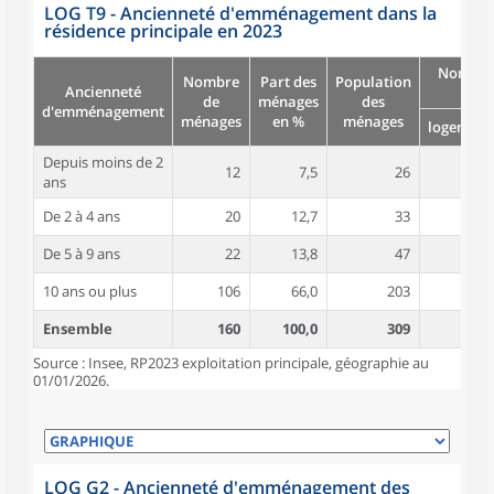
LOG T9 - Ancienneté d'emménagement dans la
résidence principale en 2023
Nombre
Nombre
Part des
Population
Ancienneté
pièc
de
ménages
des
d'emménagement
ménages
en %
ménages
logement
Depuis moins de 2
12
7,5
26
4,5
ans
De 2 à 4 ans
20
12,7
33
3,9
De 5 à 9 ans
22
13,8
47
4,3
10 ans ou plus
106
66,0
203
4,6
Ensemble
160
100,0
309
4,5
Source : Insee, RP2023 exploitation principale, géographie au
01/01/2026.
LOG G2 - Ancienneté d'emménagement des