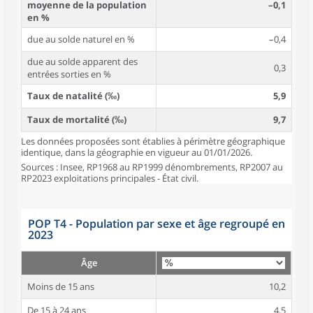
moyenne de la population
–0,1
en %
due au solde naturel en %
–0,4
due au solde apparent des
0,3
entrées sorties en %
Taux de natalité (‰)
5,9
Taux de mortalité (‰)
9,7
Les données proposées sont établies à périmètre géographique
identique, dans la géographie en vigueur au 01/01/2026.
Sources : Insee, RP1968 au RP1999 dénombrements, RP2007 au
RP2023 exploitations principales - État civil.
POP T4 - Population par sexe et âge regroupé en
2023
Âge
Moins de 15 ans
10,2
De 15 à 24 ans
4,5