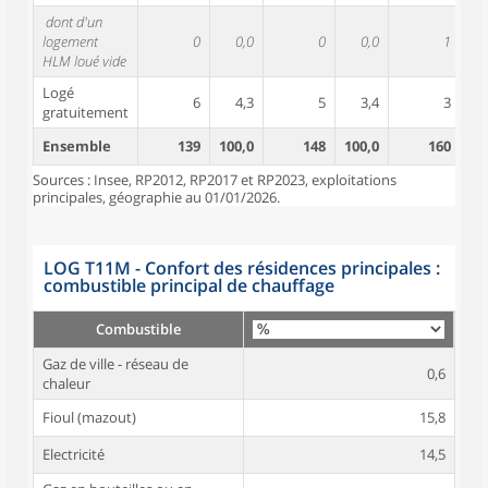
dont d'un
logement
0
0,0
0
0,0
1
HLM loué vide
Logé
6
4,3
5
3,4
3
gratuitement
Ensemble
139
100,0
148
100,0
160
10
Sources : Insee, RP2012, RP2017 et RP2023, exploitations
principales, géographie au 01/01/2026.
LOG T11M - Confort des résidences principales :
combustible principal de chauffage
Combustible
Gaz de ville - réseau de
0,6
chaleur
Fioul (mazout)
15,8
Electricité
14,5