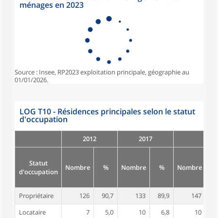
ménages en 2023
Source : Insee, RP2023 exploitation principale, géographie au
01/01/2026.
LOG T10 - Résidences principales selon le statut
d'occupation
2012
2017
Statut
Nombre
%
Nombre
%
Nombre
d'occupation
Propriétaire
126
90,7
133
89,9
147
9
Locataire
7
5,0
10
6,8
10