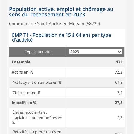
Population active, emploi et chômage au
sens du recensement en 2023
Commune de Saint-André-en-Morvan (58229)
EMP T1 - Population de 15 à 64 ans par type
d'activité
Type d'activité
Ensemble
173
Actifs en %
72,2
Actifs ayant un emploi en %
64,8
Chômeurs en %
7,4
Inactifs en %
27,8
Élèves, étudiants et
stagiaires non rémunérés en
2,8
%
Retraités ou préretraités en