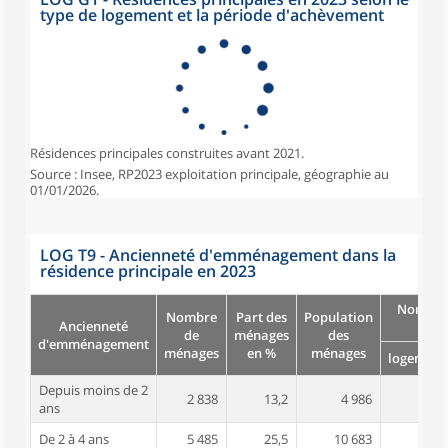
type de logement et la période d'achèvement
Résidences principales construites avant 2021.
Source : Insee, RP2023 exploitation principale, géographie au
01/01/2026.
LOG T9 - Ancienneté d'emménagement dans la
résidence principale en 2023
Nombre
Nombre
Part des
Population
Ancienneté
pièc
de
ménages
des
d'emménagement
ménages
en %
ménages
logement
Depuis moins de 2
2 838
13,2
4 986
3,1
ans
De 2 à 4 ans
5 485
25,5
10 683
3,3