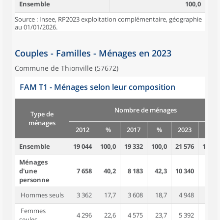
Ensemble
100,0
Source : Insee, RP2023 exploitation complémentaire, géographie
au 01/01/2026.
Couples - Familles - Ménages en 2023
Commune de Thionville (57672)
FAM T1 - Ménages selon leur composition
Nombre de ménages
Type de
ménages
2012
%
2017
%
2023
%
Ensemble
19 044
100,0
19 332
100,0
21 576
100,0
Ménages
d'une
7 658
40,2
8 183
42,3
10 340
47,9
personne
Hommes seuls
3 362
17,7
3 608
18,7
4 948
22,9
Femmes
4 296
22,6
4 575
23,7
5 392
25,0
seules