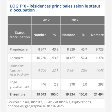
LOG T10 - Résidences principales selon le statut
d'occupation
2012
2017
Statut
Nombre
%
Nombre
%
Nombre
d'occupation
Propriétaire
8 347
43,8
8 829
45,7
9 728
4
Locataire
10 250
53,8
10 127
52,4
11 374
5
dont d'un
logement
4 206
22,1
3 981
20,6
4 043
1
HLM loué vide
Logé
446
2,3
378
2,0
393
gratuitement
Ensemble
19 043
100,0
19 334
100,0
21 494
10
Sources : Insee, RP2012, RP2017 et RP2023, exploitations
principales, géographie au 01/01/2026.