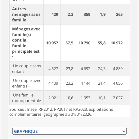
Autres
ménages sans
429
2,3
359
1,9
265
1,2
famille
Ménages avec
famille(s)
dont la
10 957
57,5
10 790
55,8
10 972
50,9
famille
principale est
:
Un couple sans
4 527
23,8
4 692
24,3
4 889
22,7
enfant
Un couple avec
4 409
23,2
4 144
21,4
4 056
18,8
enfant(s)
Une famille
2 021
10,6
1 953
10,1
2 027
9,4
monoparentale
Sources : Insee, RP2012, RP2017 et RP2023, exploitations
complémentaires, géographie au 01/01/2026.