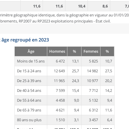
11,6
11,6
10,4
8,6
7,
rimètre géographique identique, dans la géographie en vigueur au 01/01/20
ements, RP2007 au RP2023 exploitations principales - État civil.
t âge regroupé en 2023
Âge
Hommes
%
Femmes
%
Moins de 15 ans
6 472
13,1
5 825
10,7
De 15 à 24 ans
12 649
25,7
14 982
27,5
De 25 à 39 ans
11 965
24,3
10 977
20,2
De 40 à 54 ans
7 599
15,4
7 712
14,2
De 55 à 64 ans
4 458
9,0
5 132
9,4
De 65 à 79 ans
4 621
9,4
6 312
11,6
80 ans ou plus
1 510
3,1
3 457
6,4