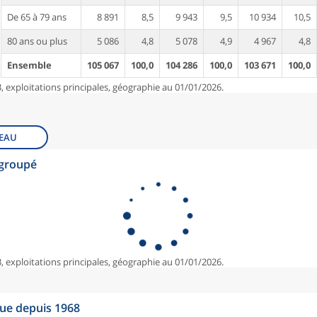
De 65 à 79 ans
8 891
8,5
9 943
9,5
10 934
10,5
80 ans ou plus
5 086
4,8
5 078
4,9
4 967
4,8
Ensemble
105 067
100,0
104 286
100,0
103 671
100,0
, exploitations principales, géographie au 01/01/2026.
EAU
egroupé
, exploitations principales, géographie au 01/01/2026.
que depuis 1968