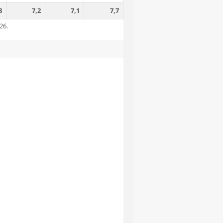
8
7,2
7,1
7,7
26.