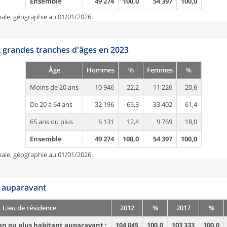
Ensemble
49 274
100,0
54 397
100,0
pale, géographie au 01/01/2026.
t grandes tranches d'âges en 2023
Âge
Hommes
%
Femmes
%
Moins de 20 ans
10 946
22,2
11 226
20,6
De 20 à 64 ans
32 196
65,3
33 402
61,4
65 ans ou plus
6 131
12,4
9 769
18,0
Ensemble
49 274
100,0
54 397
100,0
pale, géographie au 01/01/2026.
n auparavant
Lieu de résidence
2012
%
2017
%
an ou plus habitant auparavant :
104 045
100,0
103 333
100,0