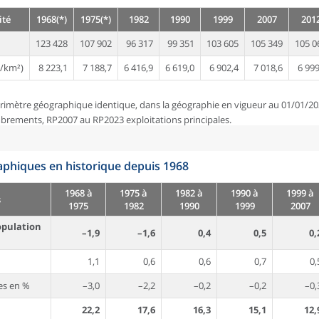
ité
1968(*)
1975(*)
1982
1990
1999
2007
201
123 428
107 902
96 317
99 351
103 605
105 349
105 0
/km²)
8 223,1
7 188,7
6 416,9
6 619,0
6 902,4
7 018,6
6 999
rimètre géographique identique, dans la géographie en vigueur au 01/01/20
brements, RP2007 au RP2023 exploitations principales.
phiques en historique depuis 1968
1968 à
1975 à
1982 à
1990 à
1999 à
s
1975
1982
1990
1999
2007
opulation
–1,9
–1,6
0,4
0,5
0,
1,1
0,6
0,6
0,7
0,
es en %
–3,0
–2,2
–0,2
–0,2
–0,
22,2
17,6
16,3
15,1
12,