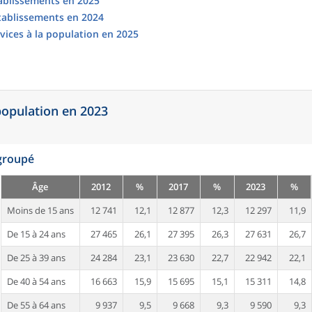
tablissements en 2025
établissements en 2024
vices à la population en 2025
 population en 2023
egroupé
Âge
2012
%
2017
%
2023
%
Moins de 15 ans
12 741
12,1
12 877
12,3
12 297
11,9
De 15 à 24 ans
27 465
26,1
27 395
26,3
27 631
26,7
De 25 à 39 ans
24 284
23,1
23 630
22,7
22 942
22,1
De 40 à 54 ans
16 663
15,9
15 695
15,1
15 311
14,8
De 55 à 64 ans
9 937
9,5
9 668
9,3
9 590
9,3