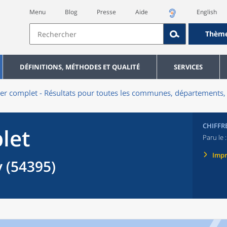
Menu
Blog
Presse
Aide
English
Thèm
DÉFINITIONS, MÉTHODES ET QUALITÉ
SERVICES
er complet - Résultats pour toutes les communes, départements, 
CHIFFR
let
Paru le 
Imp
(54395)