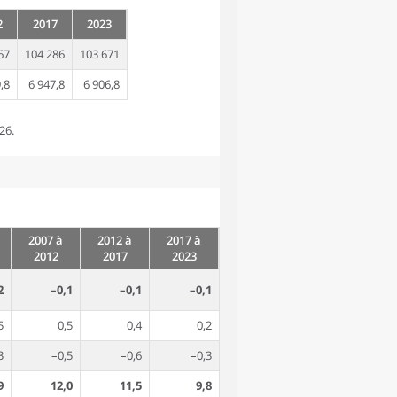
2
2017
2023
67
104 286
103 671
,8
6 947,8
6 906,8
26.
2007 à
2012 à
2017 à
2012
2017
2023
2
–0,1
–0,1
–0,1
5
0,5
0,4
0,2
3
–0,5
–0,6
–0,3
9
12,0
11,5
9,8