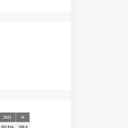
2023
%
102 814
100,0