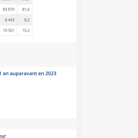
83 870
81,6
8 443
8,2
10 501
10,2
 1 an auparavant en 2023
eur