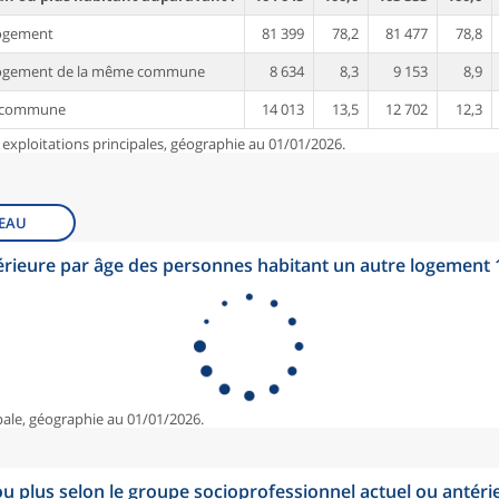
ogement
81 399
78,2
81 477
78,8
logement de la même commune
8 634
8,3
9 153
8,9
e commune
14 013
13,5
12 702
12,3
 exploitations principales, géographie au 01/01/2026.
EAU
érieure par âge des personnes habitant un autre logement
pale, géographie au 01/01/2026.
u plus selon le groupe socioprofessionnel actuel ou antéri