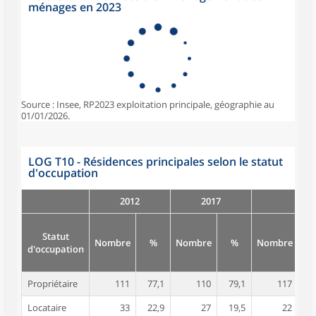
ménages en 2023
Source : Insee, RP2023 exploitation principale, géographie au
01/01/2026.
LOG T10 - Résidences principales selon le statut
d'occupation
2012
2017
Statut
Nombre
%
Nombre
%
Nombre
d'occupation
Propriétaire
111
77,1
110
79,1
117
8
Locataire
33
22,9
27
19,5
22
1