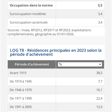
Occupation dans la norme
3,5
Suroccupation modérée
3,4
Suroccupation accentuée
3,4
Sources : Insee, RP2012, RP2017 et RP2023, exploitations
complémentaires, géographie au 01/01/2026.
LOG T8 - Résidences principales en 2023 selon la
période d'achèvement
Période d'achèvement
Avant 1919
38,5
De 1919 à 1945
7,7
De 1946 à 1970
16,1
De 1971 à 1990
22,4
De 1991 à 2005
13,3