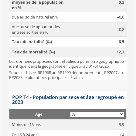
moyenne de la population
0,2
en %
due au solde naturel en %
–0,6
due au solde apparent des
0,8
entrées sorties en %
Taux de natalité (‰)
6,5
Taux de mortalité (‰)
12,3
Les données proposées sont établies à périmètre géographique
identique, dans la géographie en vigueur au 01/01/2026.
Sources : Insee, RP1968 au RP1999 dénombrements, RP2007 au
RP2023 exploitations principales - État civil.
POP T4 - Population par sexe et âge regroupé en
2023
Âge
Moins de 15 ans
9,9
De 15 à 24 ans
1,4