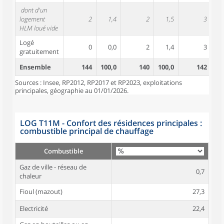
dont d'un
logement
2
1,4
2
1,5
3
HLM loué vide
Logé
0
0,0
2
1,4
3
gratuitement
Ensemble
144
100,0
140
100,0
142
10
Sources : Insee, RP2012, RP2017 et RP2023, exploitations
principales, géographie au 01/01/2026.
LOG T11M - Confort des résidences principales :
combustible principal de chauffage
Combustible
Gaz de ville - réseau de
0,7
chaleur
Fioul (mazout)
27,3
Electricité
22,4