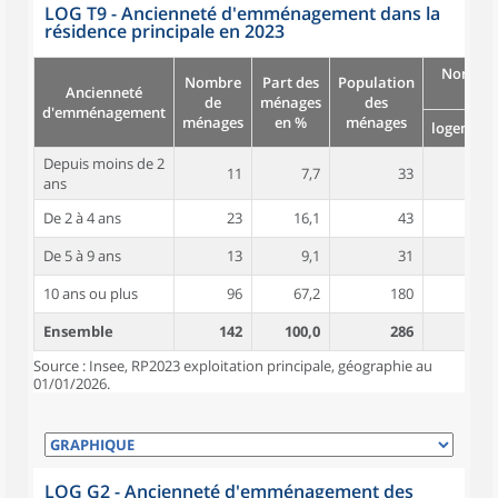
LOG T9 - Ancienneté d'emménagement dans la
résidence principale en 2023
Nombre
Nombre
Part des
Population
Ancienneté
pièc
de
ménages
des
d'emménagement
ménages
en %
ménages
logement
Depuis moins de 2
11
7,7
33
4,4
ans
De 2 à 4 ans
23
16,1
43
4,2
De 5 à 9 ans
13
9,1
31
4,5
10 ans ou plus
96
67,2
180
5,1
Ensemble
142
100,0
286
4,8
Source : Insee, RP2023 exploitation principale, géographie au
01/01/2026.
LOG G2 - Ancienneté d'emménagement des