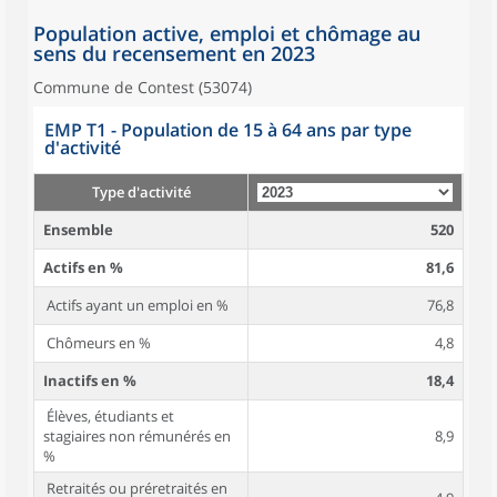
Population active, emploi et chômage au
sens du recensement en 2023
Commune de Contest (53074)
EMP T1 - Population de 15 à 64 ans par type
d'activité
Type d'activité
Ensemble
520
Actifs en %
81,6
Actifs ayant un emploi en %
76,8
Chômeurs en %
4,8
Inactifs en %
18,4
Élèves, étudiants et
stagiaires non rémunérés en
8,9
%
Retraités ou préretraités en