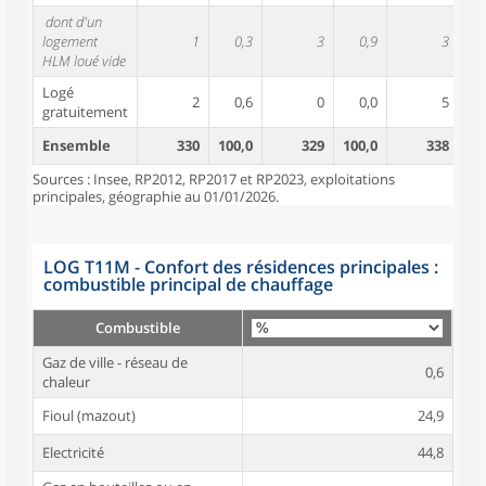
dont d'un
logement
1
0,3
3
0,9
3
HLM loué vide
Logé
2
0,6
0
0,0
5
gratuitement
Ensemble
330
100,0
329
100,0
338
10
Sources : Insee, RP2012, RP2017 et RP2023, exploitations
principales, géographie au 01/01/2026.
LOG T11M - Confort des résidences principales :
combustible principal de chauffage
Combustible
Gaz de ville - réseau de
0,6
chaleur
Fioul (mazout)
24,9
Electricité
44,8