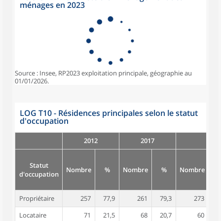
ménages en 2023
Source : Insee, RP2023 exploitation principale, géographie au
01/01/2026.
LOG T10 - Résidences principales selon le statut
d'occupation
2012
2017
Statut
Nombre
%
Nombre
%
Nombre
d'occupation
Propriétaire
257
77,9
261
79,3
273
8
Locataire
71
21,5
68
20,7
60
1