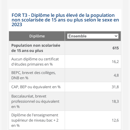
FOR T3 - Diplôme le plus élevé de la population
non scolarisée de 15 ans ou plus selon le sexe en
2023
Diplôme
Population non scolarisée
615
de 15 ans ou plus
Aucun diplôme ou certificat
16,2
d'études primaires en %
BEPC, brevet des collèges,
4,8
DNB en %
CAP, BEP ou équivalent en %
31,8
Baccalauréat, brevet
professionnel ou équivalent
18,3
en %
Diplôme de l'enseignement
supérieur de niveau bac + 2
12,6
en %