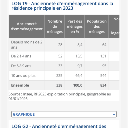
LOG T9 - Ancienneté d'emménagement dans la
résidence principale en 2023
Nombre
Nombre
Part des
Population
Ancienneté
pièc
de
ménages
des
d'emménagement
ménages
en %
ménages
logement
Depuis moins de 2
28
8,4
64
4,5
ans
De 2 à 4 ans
52
15,5
131
4,9
De 5 à 9 ans
33
9,7
95
5,0
10 ans ou plus
225
66,4
544
5,5
Ensemble
338
100,0
834
5,3
Source : Insee, RP2023 exploitation principale, géographie au
01/01/2026.
LOG G2 - Ancienneté d'emménagement des