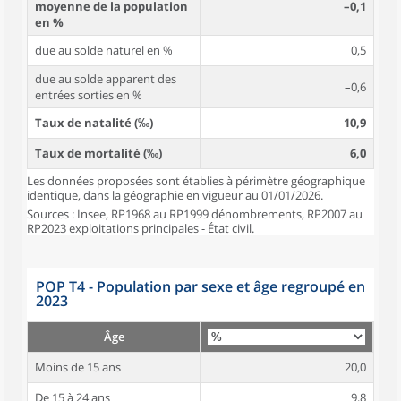
moyenne de la population
–0,1
en %
due au solde naturel en %
0,5
due au solde apparent des
–0,6
entrées sorties en %
Taux de natalité (‰)
10,9
Taux de mortalité (‰)
6,0
Les données proposées sont établies à périmètre géographique
identique, dans la géographie en vigueur au 01/01/2026.
Sources : Insee, RP1968 au RP1999 dénombrements, RP2007 au
RP2023 exploitations principales - État civil.
POP T4 - Population par sexe et âge regroupé en
2023
Âge
Moins de 15 ans
20,0
De 15 à 24 ans
9,8