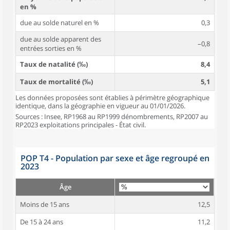
en %
due au solde naturel en %
0,3
due au solde apparent des
–0,8
entrées sorties en %
Taux de natalité (‰)
8,4
Taux de mortalité (‰)
5,1
Les données proposées sont établies à périmètre géographique
identique, dans la géographie en vigueur au 01/01/2026.
Sources : Insee, RP1968 au RP1999 dénombrements, RP2007 au
RP2023 exploitations principales - État civil.
POP T4 - Population par sexe et âge regroupé en
2023
Âge
Moins de 15 ans
12,5
De 15 à 24 ans
11,2