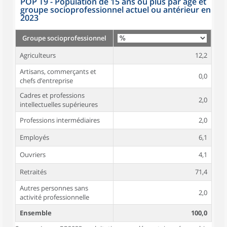
POP T9 - Population de 15 ans ou plus par âge et
groupe socioprofessionnel actuel ou antérieur en
2023
Groupe socioprofessionnel
Agriculteurs
12,2
Artisans, commerçants et
0,0
chefs d’entreprise
Cadres et professions
2,0
intellectuelles supérieures
Professions intermédiaires
2,0
Employés
6,1
Ouvriers
4,1
Retraités
71,4
Autres personnes sans
2,0
activité professionnelle
Ensemble
100,0