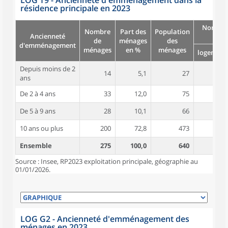
LOG T9 - Ancienneté d'emménagement dans la
résidence principale en 2023
Nombre
Nombre
Part des
Population
Ancienneté
pièc
de
ménages
des
d'emménagement
ménages
en %
ménages
logement
Depuis moins de 2
14
5,1
27
4,5
ans
De 2 à 4 ans
33
12,0
75
5,3
De 5 à 9 ans
28
10,1
66
4,3
10 ans ou plus
200
72,8
473
5,6
Ensemble
275
100,0
640
5,4
Source : Insee, RP2023 exploitation principale, géographie au
01/01/2026.
LOG G2 - Ancienneté d'emménagement des
ménages en 2023