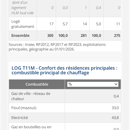
dont d'un
logement
0
0,0
1
0,4
0
HLM loué vide
Logé
17
5,7
14
5,0
11
gratuitement
Ensemble
305
100,0
281
100,0
275
10
Sources : Insee, RP2012, RP2017 et RP2023, exploitations
principales, géographie au 01/01/2026.
LOG T11M - Confort des résidences principales :
combustible principal de chauffage
Combustible
Gaz de ville - réseau de
0,4
chaleur
Fioul (mazout)
33,0
Electricité
43,8
Gaz en bouteilles ou en
0,0