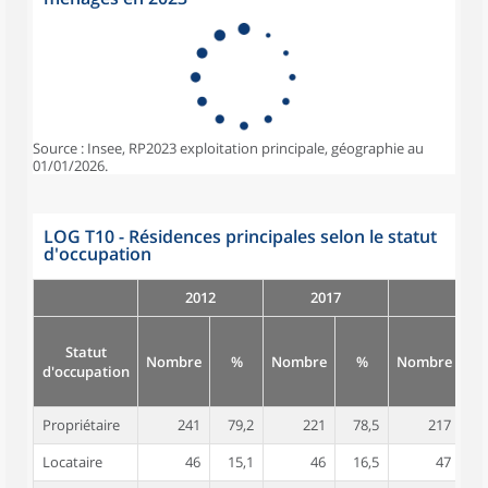
Source : Insee, RP2023 exploitation principale, géographie au
01/01/2026.
LOG T10 - Résidences principales selon le statut
d'occupation
2012
2017
Statut
Nombre
%
Nombre
%
Nombre
d'occupation
Propriétaire
241
79,2
221
78,5
217
7
Locataire
46
15,1
46
16,5
47
1