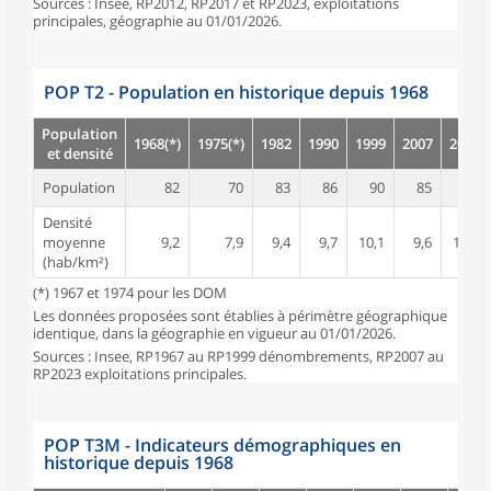
Sources : Insee, RP2012, RP2017 et RP2023, exploitations
principales, géographie au 01/01/2026.
POP T2 - Population en historique depuis 1968
Population
1968(*)
1975(*)
1982
1990
1999
2007
2012
et densité
Population
82
70
83
86
90
85
92
Densité
moyenne
9,2
7,9
9,4
9,7
10,1
9,6
10,4
(hab/km²)
(*) 1967 et 1974 pour les DOM
Les données proposées sont établies à périmètre géographique
identique, dans la géographie en vigueur au 01/01/2026.
Sources : Insee, RP1967 au RP1999 dénombrements, RP2007 au
RP2023 exploitations principales.
POP T3M - Indicateurs démographiques en
historique depuis 1968