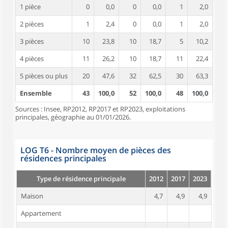
1 pièce
0
0,0
0
0,0
1
2,0
2 pièces
1
2,4
0
0,0
1
2,0
3 pièces
10
23,8
10
18,7
5
10,2
4 pièces
11
26,2
10
18,7
11
22,4
5 pièces ou plus
20
47,6
32
62,5
30
63,3
Ensemble
43
100,0
52
100,0
48
100,0
Sources : Insee, RP2012, RP2017 et RP2023, exploitations
principales, géographie au 01/01/2026.
LOG T6 - Nombre moyen de pièces des
résidences principales
Type de résidence principale
2012
2017
2023
Maison
4,7
4,9
4,9
Appartement