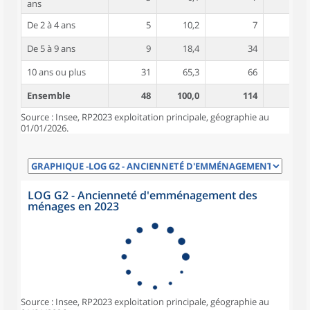
ans
De 2 à 4 ans
5
10,2
7
5,2
De 5 à 9 ans
9
18,4
34
5,1
10 ans ou plus
31
65,3
66
5,1
Ensemble
48
100,0
114
4,9
Source : Insee, RP2023 exploitation principale, géographie au
01/01/2026.
LOG G2 - Ancienneté d'emménagement des
ménages en 2023
Source : Insee, RP2023 exploitation principale, géographie au