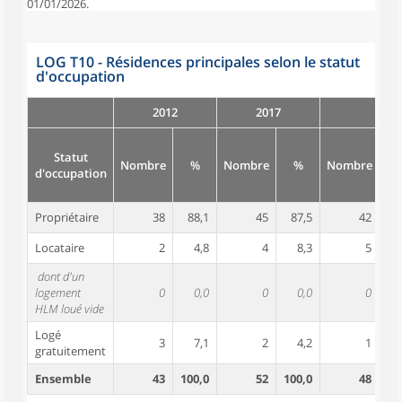
01/01/2026.
LOG T10 - Résidences principales selon le statut
d'occupation
2012
2017
Statut
Nombre
%
Nombre
%
Nombre
d'occupation
Propriétaire
38
88,1
45
87,5
42
8
Locataire
2
4,8
4
8,3
5
1
dont d'un
logement
0
0,0
0
0,0
0
HLM loué vide
Logé
3
7,1
2
4,2
1
gratuitement
Ensemble
43
100,0
52
100,0
48
10