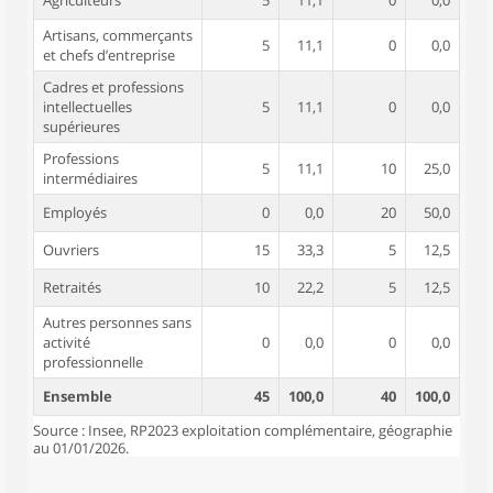
Agriculteurs
5
11,1
0
0,0
Artisans, commerçants
5
11,1
0
0,0
et chefs d’entreprise
Cadres et professions
intellectuelles
5
11,1
0
0,0
supérieures
Professions
5
11,1
10
25,0
intermédiaires
Employés
0
0,0
20
50,0
Ouvriers
15
33,3
5
12,5
Retraités
10
22,2
5
12,5
Autres personnes sans
activité
0
0,0
0
0,0
professionnelle
Ensemble
45
100,0
40
100,0
Source : Insee, RP2023 exploitation complémentaire, géographie
au 01/01/2026.