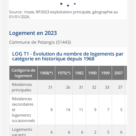
Source : Insee, RP2023 exploitation principale, géographie au
01/01/2026.
Logement en 2023
Commune de Potangis (51443)
LOG T1 - Évolution du nombre de logements par
catégorie en historique depuis 1968
Catégorie de
1968(*)
1975(*)
1982
1990
1999
2007
2012
logement
Résidences
31
26
31
32
33
37
43
principales
Résidences
secondaires
et
9
14
11
9
7
5
3
logements
occasionnels
Logements
4
6
6
2
5
6
8
vacants