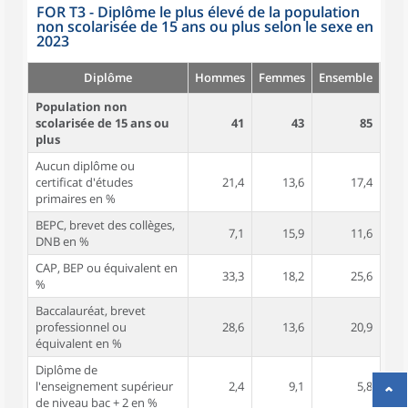
FOR T3 - Diplôme le plus élevé de la population
non scolarisée de 15 ans ou plus selon le sexe en
2023
Diplôme
Hommes
Femmes
Ensemble
Population non
scolarisée de 15 ans ou
41
43
85
plus
Aucun diplôme ou
certificat d'études
21,4
13,6
17,4
primaires en %
BEPC, brevet des collèges,
7,1
15,9
11,6
DNB en %
CAP, BEP ou équivalent en
33,3
18,2
25,6
%
Baccalauréat, brevet
professionnel ou
28,6
13,6
20,9
équivalent en %
Diplôme de
l'enseignement supérieur
2,4
9,1
5,8
de niveau bac + 2 en %