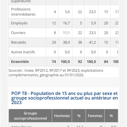
supérieures
Professions
4
5,6
22
23,5
15
17,6
intermédiaires
Employés
12
16,7
5
5,9
20
23,5
Ouvriers
8
11,1
22
23,5
20
23,5
Retraités
29
38,9
38
41,2
15
17,6
Autres inactifs
0
0,0
0
0,0
0
0,0
Ensemble
74
100,0
92
100,0
84
100,0
Sources : Insee, RP2012, RP2017 et RP2023, exploitations
complémentaires, géographie au 01/01/2026.
POP T8 - Population de 15 ans ou plus par sexe et
groupe socioprofessionnel actuel ou antérieur en
2023
Groupe
Hommes
%
Femmes
%
socioprofessionnel