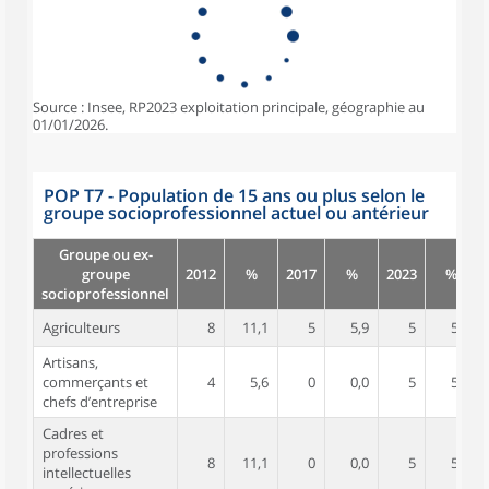
Source : Insee, RP2023 exploitation principale, géographie au
01/01/2026.
POP T7 - Population de 15 ans ou plus selon le
groupe socioprofessionnel actuel ou antérieur
Groupe ou ex-
groupe
2012
%
2017
%
2023
%
socioprofessionnel
Agriculteurs
8
11,1
5
5,9
5
5,9
Artisans,
commerçants et
4
5,6
0
0,0
5
5,9
chefs d’entreprise
Cadres et
professions
8
11,1
0
0,0
5
5,9
intellectuelles