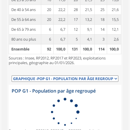
De 40 à 54 ans
20
22,2
28
21,5
25
21,6
De 55 à 64 ans
20
22,2
17
13,2
18
15,5
De 65 à 79 ans
6
6,7
12
9,1
14
12,1
80 ans ou plus
6
6,7
5
4,1
3
2,6
Ensemble
92
100,0
131
100,0
114
100,0
Sources : Insee, RP2012, RP2017 et RP2023, exploitations
principales, géographie au 01/01/2026.
POP G1 - Population par âge regroupé