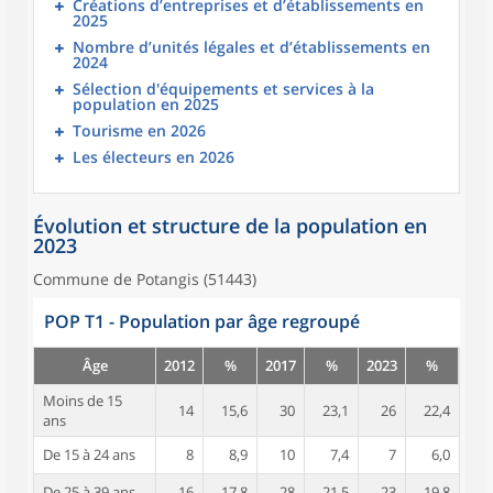
Créations d’entreprises et d’établissements en
2025
Nombre d’unités légales et d’établissements en
2024
Sélection d'équipements et services à la
population en 2025
Tourisme en 2026
Les électeurs en 2026
Évolution et structure de la population en
2023
Commune de Potangis (51443)
POP T1 - Population par âge regroupé
Âge
2012
%
2017
%
2023
%
Moins de 15
14
15,6
30
23,1
26
22,4
ans
De 15 à 24 ans
8
8,9
10
7,4
7
6,0
De 25 à 39 ans
16
17,8
28
21,5
23
19,8