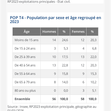
RP2023 exploitations principales - État civil.
POP T4 - Population par sexe et âge regroupé en
2023
Âge
Hommes
%
Femmes
%
Moins de 15 ans
14
24,6
12
20,3
De 15 à 24 ans
3
5,3
4
6,8
De 25 à 39 ans
10
17,5
13
22,0
De 40 à 54 ans
13
22,8
12
20,3
De 55 à 64 ans
9
15,8
9
15,3
De 65 à 79 ans
8
14,0
6
10,2
80 ans ou plus
0
0,0
3
5,1
Ensemble
56
100,0
58
100,0
Source : Insee, RP2023 exploitation principale, géographie au
01/01/2026.