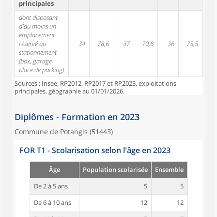
principales
dont disposant
d'au moins un
emplacement
réservé au
34
78,6
37
70,8
36
75,5
stationnement
(box, garage,
place de parking)
Sources : Insee, RP2012, RP2017 et RP2023, exploitations
principales, géographie au 01/01/2026.
Diplômes - Formation en 2023
Commune de Potangis (51443)
FOR T1 - Scolarisation selon l'âge en 2023
Âge
Population scolarisée
Ensemble
De 2 à 5 ans
5
5
De 6 à 10 ans
12
12