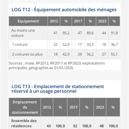
LOG T12 - Équipement automobile des ménages
Équipement
2012
%
2017
%
2023
%
Au moins une
41
95,2
47
89,6
44
91,8
voiture
1 voiture
22
52,4
17
33,3
18
36,7
2 voitures ou plus
18
42,9
29
56,2
27
55,1
Sources : Insee, RP2012, RP2017 et RP2023, exploitations
principales, géographie au 01/01/2026.
LOG T13 - Emplacement de stationnement
réservé à un usage personnel
Emplacement
de
2012
%
2017
%
2023
%
stationnement
Ensemble des
résidences
43
100,0
52
100,0
48
100,0