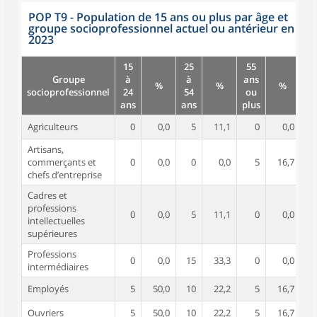
POP T9 - Population de 15 ans ou plus par âge et
groupe socioprofessionnel actuel ou antérieur en
2023
15
25
55
Groupe
à
à
ans
%
%
%
socioprofessionnel
24
54
ou
ans
ans
plus
Agriculteurs
0
0,0
5
11,1
0
0,0
Artisans,
commerçants et
0
0,0
0
0,0
5
16,7
chefs d’entreprise
Cadres et
professions
0
0,0
5
11,1
0
0,0
intellectuelles
supérieures
Professions
0
0,0
15
33,3
0
0,0
intermédiaires
Employés
5
50,0
10
22,2
5
16,7
Ouvriers
5
50,0
10
22,2
5
16,7