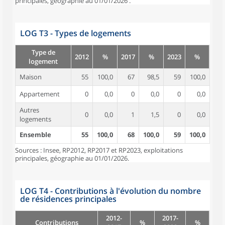
principales, géographie au 01/01/2026 .
LOG T3 - Types de logements
Type de
2012
%
2017
%
2023
%
logement
Maison
55
100,0
67
98,5
59
100,0
Appartement
0
0,0
0
0,0
0
0,0
Autres
0
0,0
1
1,5
0
0,0
logements
Ensemble
55
100,0
68
100,0
59
100,0
Sources : Insee, RP2012, RP2017 et RP2023, exploitations
principales, géographie au 01/01/2026.
LOG T4 - Contributions à l'évolution du nombre
de résidences principales
2012-
2017-
Contributions
%
%