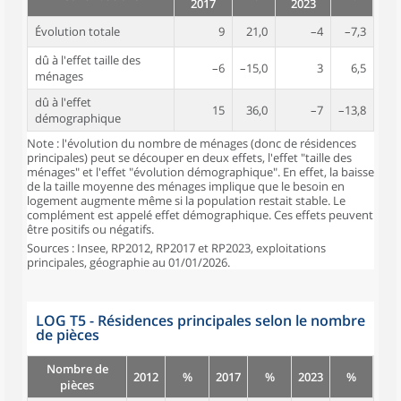
2017
2023
Évolution totale
9
21,0
–4
–7,3
dû à l'effet taille des
–6
–15,0
3
6,5
ménages
dû à l'effet
15
36,0
–7
–13,8
démographique
Note : l'évolution du nombre de ménages (donc de résidences
principales) peut se découper en deux effets, l'effet "taille des
ménages" et l'effet "évolution démographique". En effet, la baisse
de la taille moyenne des ménages implique que le besoin en
logement augmente même si la population restait stable. Le
complément est appelé effet démographique. Ces effets peuvent
être positifs ou négatifs.
Sources : Insee, RP2012, RP2017 et RP2023, exploitations
principales, géographie au 01/01/2026.
LOG T5 - Résidences principales selon le nombre
de pièces
Nombre de
2012
%
2017
%
2023
%
pièces