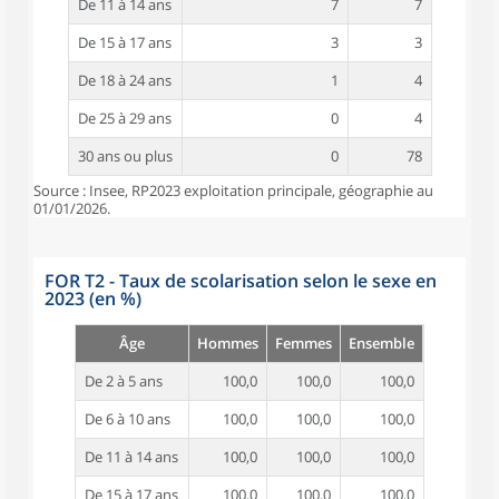
De 11 à 14 ans
7
7
De 15 à 17 ans
3
3
De 18 à 24 ans
1
4
De 25 à 29 ans
0
4
30 ans ou plus
0
78
Source : Insee, RP2023 exploitation principale, géographie au
01/01/2026.
FOR T2 - Taux de scolarisation selon le sexe en
2023 (en %)
Âge
Hommes
Femmes
Ensemble
De 2 à 5 ans
100,0
100,0
100,0
De 6 à 10 ans
100,0
100,0
100,0
De 11 à 14 ans
100,0
100,0
100,0
De 15 à 17 ans
100,0
100,0
100,0