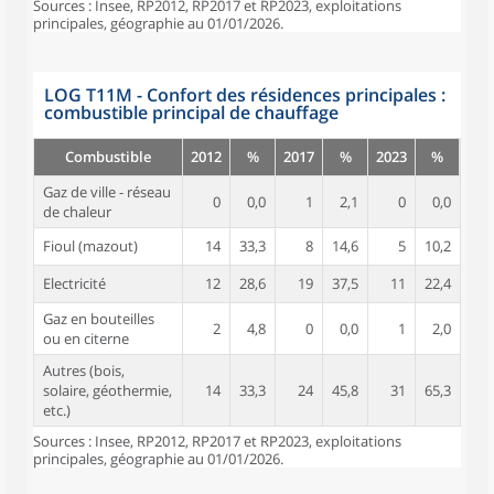
Sources : Insee, RP2012, RP2017 et RP2023, exploitations
principales, géographie au 01/01/2026.
LOG T11M - Confort des résidences principales :
combustible principal de chauffage
Combustible
2012
%
2017
%
2023
%
Gaz de ville - réseau
0
0,0
1
2,1
0
0,0
de chaleur
Fioul (mazout)
14
33,3
8
14,6
5
10,2
Electricité
12
28,6
19
37,5
11
22,4
Gaz en bouteilles
2
4,8
0
0,0
1
2,0
ou en citerne
Autres (bois,
solaire, géothermie,
14
33,3
24
45,8
31
65,3
etc.)
Sources : Insee, RP2012, RP2017 et RP2023, exploitations
principales, géographie au 01/01/2026.