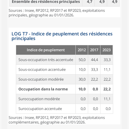
Ensemble des résidences principales
4,7
4,9
4,9
Sources : Insee, RP2012, RP2017 et RP2023, exploitations
principales, géographie au 01/01/2026.
LOG T7 - Indice de peuplement des résidences
principales
Indice de peuplement
2012
2017
2023
Sous-occupation très accentuée
50,0
44,4
33,3
Sous-occupation accentuée
10,0
33,3
11,1
Sous-occupation modérée
30,0
22,2
22,2
Occupation dans la norme
10,0
0,0
22,2
Suroccupation modérée
0,0
0,0
11,1
Suroccupation accentuée
0,0
0,0
0,0
Sources : Insee, RP2012, RP2017 et RP2023, exploitations
complémentaires, géographie au 01/01/2026.