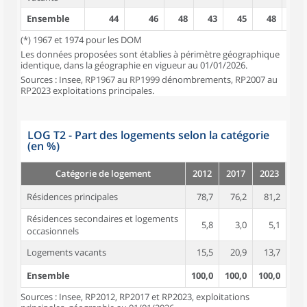
Ensemble
44
46
48
43
45
48
55
(*) 1967 et 1974 pour les DOM
Les données proposées sont établies à périmètre géographique
identique, dans la géographie en vigueur au 01/01/2026.
Sources : Insee, RP1967 au RP1999 dénombrements, RP2007 au
RP2023 exploitations principales.
LOG T2 - Part des logements selon la catégorie
(en %)
Catégorie de logement
2012
2017
2023
Résidences principales
78,7
76,2
81,2
Résidences secondaires et logements
5,8
3,0
5,1
occasionnels
Logements vacants
15,5
20,9
13,7
Ensemble
100,0
100,0
100,0
Sources : Insee, RP2012, RP2017 et RP2023, exploitations