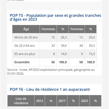
POP T5 - Population par sexe et grandes tranches
d'âges en 2023
Âge
Hommes
%
Femmes
%
Moins de 20 ans
15
26,3
15
25,4
De 20 à 64 ans
33
59,6
34
59,3
65 ans ou plus
8
14,0
9
15,3
Ensemble
56
100,0
58
100,0
Source : Insee, RP2023 exploitation principale, géographie au
01/01/2026.
POP T6 - Lieu de résidence 1 an auparavant
Lieu de
2012
%
2017
%
2023
%
résidence