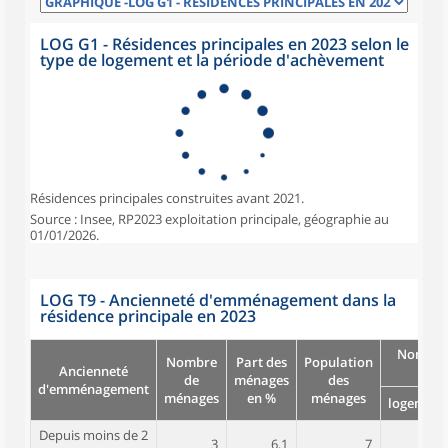
LOG G1 - Résidences principales en 2023 selon le
type de logement et la période d'achèvement
Résidences principales construites avant 2021.
Source : Insee, RP2023 exploitation principale, géographie au
01/01/2026.
LOG T9 - Ancienneté d'emménagement dans la
résidence principale en 2023
Nombre
Nombre
Part des
Population
Ancienneté
pièc
de
ménages
des
d'emménagement
ménages
en %
ménages
logement
Depuis moins de 2
3
6,1
7
2,3