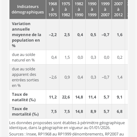
1968
1975
1982
1990
1999
2007
2012
Indicateurs
à
à
à
à
à
à
à
démographiques
1975
1982
1990
1999
2007
2012
2017
Variation
annuelle
moyenne de la
–2,2
2,5
0,4
0,5
–0,7
1,6
7,3
population en
%
due au solde
0,4
1,5
0,0
0,3
0,0
0,2
1,3
naturel en %
due au solde
apparent des
–2,6
0,9
0,4
0,3
–0,7
1,4
6,0
entrées sorties
en %
Taux de
11,2
22,6
14,8
11,4
5,7
9,1
18,8
natalité (‰)
Taux de
7,5
7,5
14,8
8,9
5,7
6,8
5,6
mortalité (‰)
Les données proposées sont établies à périmètre géographique
identique, dans la géographie en vigueur au 01/01/2026.
Sources : Insee, RP1968 au RP1999 dénombrements, RP2007 au