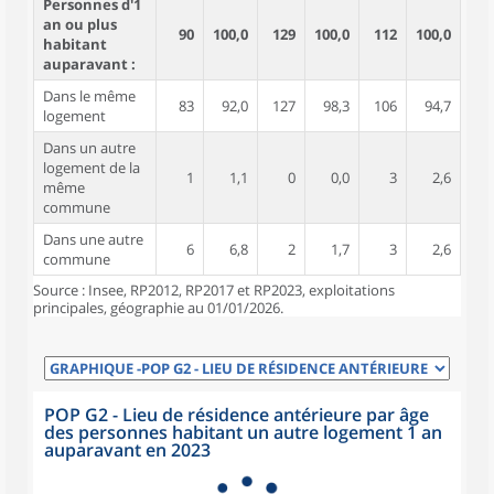
Personnes d'1
an ou plus
90
100,0
129
100,0
112
100,0
habitant
auparavant :
Dans le même
83
92,0
127
98,3
106
94,7
logement
Dans un autre
logement de la
1
1,1
0
0,0
3
2,6
même
commune
Dans une autre
6
6,8
2
1,7
3
2,6
commune
Source : Insee, RP2012, RP2017 et RP2023, exploitations
principales, géographie au 01/01/2026.
POP G2 - Lieu de résidence antérieure par âge
des personnes habitant un autre logement 1 an
auparavant en 2023