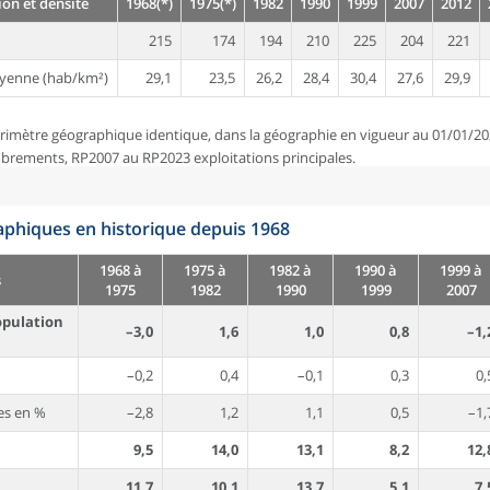
on et densité
1968(*)
1975(*)
1982
1990
1999
2007
2012
215
174
194
210
225
204
221
yenne (hab/km²)
29,1
23,5
26,2
28,4
30,4
27,6
29,9
rimètre géographique identique, dans la géographie en vigueur au 01/01/20
brements, RP2007 au RP2023 exploitations principales.
phiques en historique depuis 1968
1968 à
1975 à
1982 à
1990 à
1999 à
s
1975
1982
1990
1999
2007
opulation
–3,0
1,6
1,0
0,8
–1,
–0,2
0,4
–0,1
0,3
0,
es en %
–2,8
1,2
1,1
0,5
–1,
9,5
14,0
13,1
8,2
12,
11,7
10,1
13,7
5,1
7,