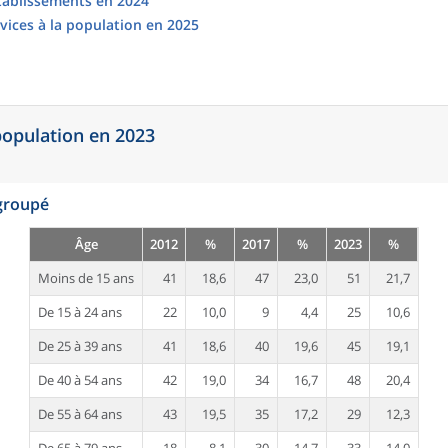
établissements en 2024
vices à la population en 2025
 population en 2023
egroupé
Âge
2012
%
2017
%
2023
%
Moins de 15 ans
41
18,6
47
23,0
51
21,7
De 15 à 24 ans
22
10,0
9
4,4
25
10,6
De 25 à 39 ans
41
18,6
40
19,6
45
19,1
De 40 à 54 ans
42
19,0
34
16,7
48
20,4
De 55 à 64 ans
43
19,5
35
17,2
29
12,3