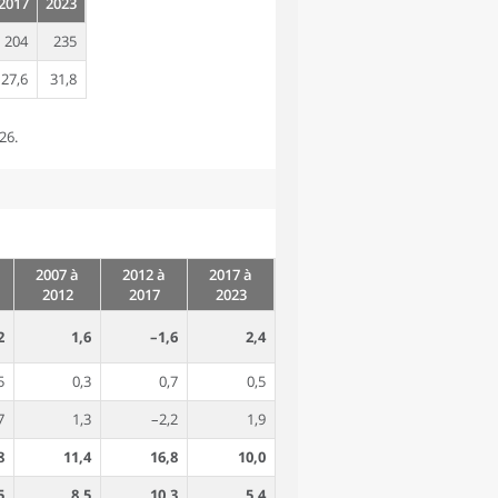
2017
2023
204
235
27,6
31,8
26.
2007 à
2012 à
2017 à
2012
2017
2023
2
1,6
–1,6
2,4
5
0,3
0,7
0,5
7
1,3
–2,2
1,9
8
11,4
16,8
10,0
5
8,5
10,3
5,4