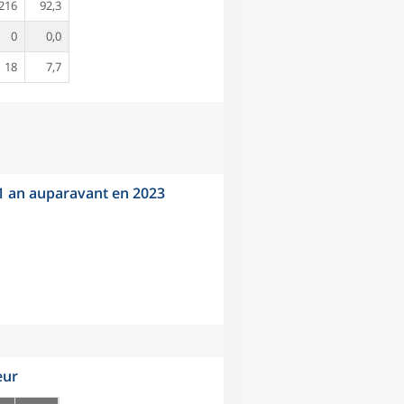
216
92,3
0
0,0
18
7,7
 1 an auparavant en 2023
eur