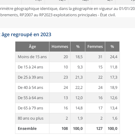
rimètre géographique identique, dans la géographie en vigueur au 01/01/20
ements, RP2007 au RP2023 exploitations principales - État civil.
t âge regroupé en 2023
Âge
Hommes
%
Femmes
%
Moins de 15 ans
20
18,5
31
24,4
De 15 à 24 ans
10
9,3
15
11,8
De 25 à 39 ans
23
21,3
22
17,3
De 40 à 54 ans
24
22,2
24
18,9
De 55 à 64 ans
13
12,0
16
12,6
De 65 à 79 ans
16
14,8
17
13,4
80 ans ou plus
2
1,9
2
1,6
Ensemble
108
100,0
127
100,0