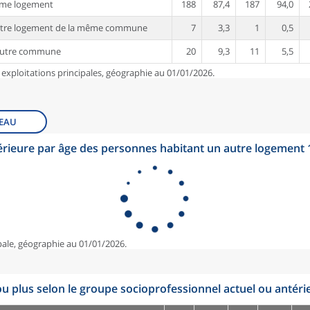
ême logement
188
87,4
187
94,0
utre logement de la même commune
7
3,3
1
0,5
autre commune
20
9,3
11
5,5
 exploitations principales, géographie au 01/01/2026.
EAU
érieure par âge des personnes habitant un autre logement
pale, géographie au 01/01/2026.
u plus selon le groupe socioprofessionnel actuel ou antéri