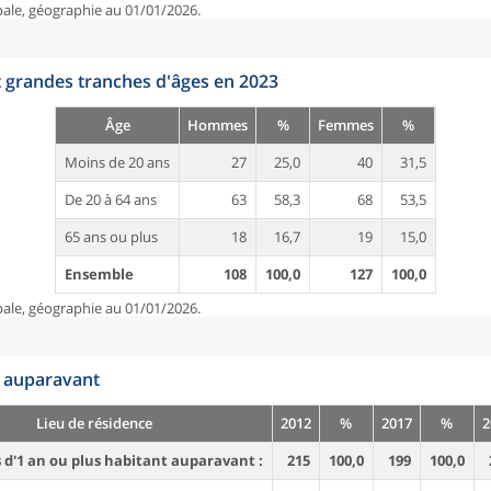
pale, géographie au 01/01/2026.
t grandes tranches d'âges en 2023
Âge
Hommes
%
Femmes
%
Moins de 20 ans
27
25,0
40
31,5
De 20 à 64 ans
63
58,3
68
53,5
65 ans ou plus
18
16,7
19
15,0
Ensemble
108
100,0
127
100,0
pale, géographie au 01/01/2026.
n auparavant
Lieu de résidence
2012
%
2017
%
2
d'1 an ou plus habitant auparavant :
215
100,0
199
100,0