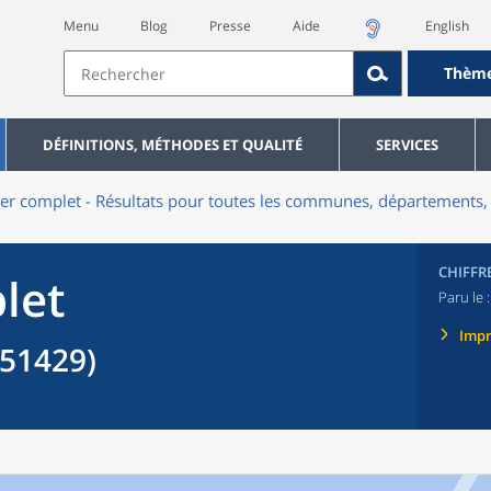
Menu
Blog
Presse
Aide
English
Thèm
DÉFINITIONS, MÉTHODES ET QUALITÉ
SERVICES
er complet - Résultats pour toutes les communes, départements, 
CHIFFR
let
Paru le 
Imp
51429)