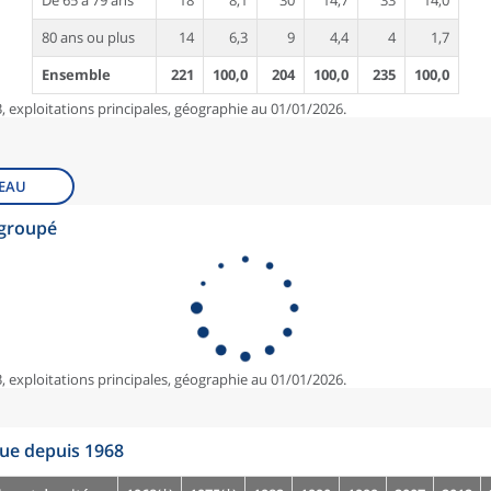
De 65 à 79 ans
18
8,1
30
14,7
33
14,0
80 ans ou plus
14
6,3
9
4,4
4
1,7
Ensemble
221
100,0
204
100,0
235
100,0
, exploitations principales, géographie au 01/01/2026.
EAU
egroupé
, exploitations principales, géographie au 01/01/2026.
que depuis 1968