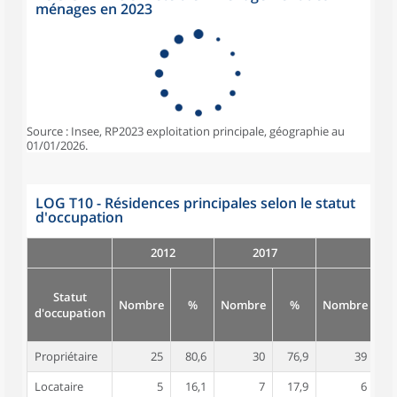
ménages en 2023
Source : Insee, RP2023 exploitation principale, géographie au
01/01/2026.
LOG T10 - Résidences principales selon le statut
d'occupation
2012
2017
Statut
Nombre
%
Nombre
%
Nombre
d'occupation
Propriétaire
25
80,6
30
76,9
39
8
Locataire
5
16,1
7
17,9
6
1