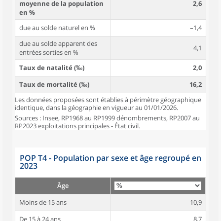
moyenne de la population
2,6
en %
due au solde naturel en %
–1,4
due au solde apparent des
4,1
entrées sorties en %
Taux de natalité (‰)
2,0
Taux de mortalité (‰)
16,2
Les données proposées sont établies à périmètre géographique
identique, dans la géographie en vigueur au 01/01/2026.
Sources : Insee, RP1968 au RP1999 dénombrements, RP2007 au
RP2023 exploitations principales - État civil.
POP T4 - Population par sexe et âge regroupé en
2023
Âge
Moins de 15 ans
10,9
De 15 à 24 ans
8,7