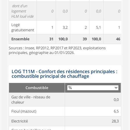
dont d'un
logement
0
0,0
0
0,0
0
HLM loué vide
Logé
1
3,2
2
5,1
1
gratuitement
Ensemble
31
100,0
39
100,0
46
10
Sources : Insee, RP2012, RP2017 et RP2023, exploitations
principales, géographie au 01/01/2026.
LOG T11M - Confort des résidences principales :
combustible principal de chauffage
Combustible
Gaz de ville - réseau de
0,0
chaleur
Fioul (mazout)
6,5
Electricité
28,3