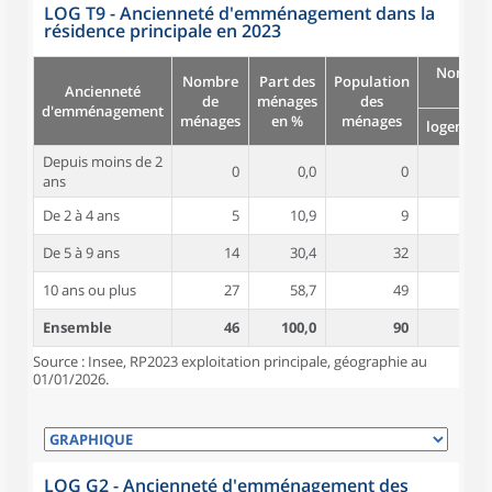
LOG T9 - Ancienneté d'emménagement dans la
résidence principale en 2023
Nombre
Nombre
Part des
Population
Ancienneté
pièc
de
ménages
des
d'emménagement
ménages
en %
ménages
logement
Depuis moins de 2
0
0,0
0
ans
De 2 à 4 ans
5
10,9
9
4,6
De 5 à 9 ans
14
30,4
32
4,3
10 ans ou plus
27
58,7
49
4,5
Ensemble
46
100,0
90
4,5
Source : Insee, RP2023 exploitation principale, géographie au
01/01/2026.
LOG G2 - Ancienneté d'emménagement des