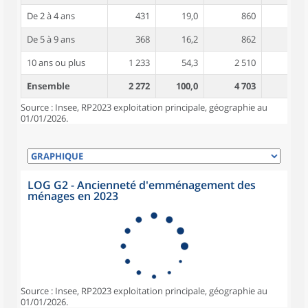
De 2 à 4 ans
431
19,0
860
4,1
De 5 à 9 ans
368
16,2
862
4,4
10 ans ou plus
1 233
54,3
2 510
4,9
Ensemble
2 272
100,0
4 703
4,5
Source : Insee, RP2023 exploitation principale, géographie au
01/01/2026.
LOG G2 - Ancienneté d'emménagement des
ménages en 2023
Source : Insee, RP2023 exploitation principale, géographie au
01/01/2026.