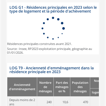
LOG G1 - Résidences principales en 2023 selon le
type de logement et la période d'achèvement
Résidences principales construites avant 2021.
Source : Insee, RP2023 exploitation principale, géographie au
01/01/2026.
LOG T9 - Ancienneté d'emménagement dans la
résidence principale en 2023
Nombre
Nombre
Part des
Population
Ancienneté
pièc
de
ménages
des
d'emménagement
ménages
en %
ménages
logement
Depuis moins de 2
240
10,6
470
3,8
ans