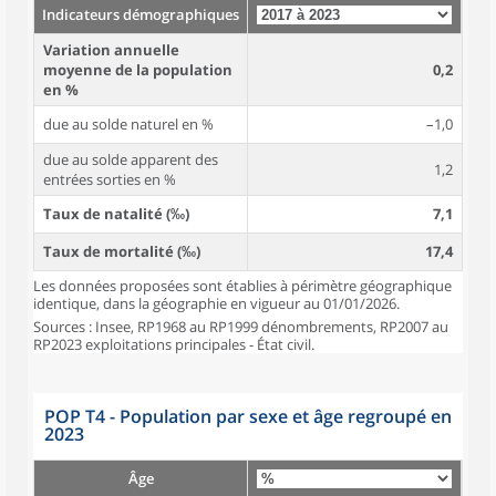
Indicateurs démographiques
Variation annuelle
moyenne de la population
0,2
en %
due au solde naturel en %
–1,0
due au solde apparent des
1,2
entrées sorties en %
Taux de natalité (‰)
7,1
Taux de mortalité (‰)
17,4
Les données proposées sont établies à périmètre géographique
identique, dans la géographie en vigueur au 01/01/2026.
Sources : Insee, RP1968 au RP1999 dénombrements, RP2007 au
RP2023 exploitations principales - État civil.
POP T4 - Population par sexe et âge regroupé en
2023
Âge