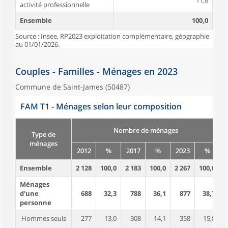
11,8
activité professionnelle
Ensemble
100,0
Source : Insee, RP2023 exploitation complémentaire, géographie
au 01/01/2026.
Couples - Familles - Ménages en 2023
Commune de Saint-James (50487)
FAM T1 - Ménages selon leur composition
Nombre de ménages
Type de
ménages
2012
%
2017
%
2023
%
Ensemble
2 128
100,0
2 183
100,0
2 267
100,0
4
Ménages
d'une
688
32,3
788
36,1
877
38,7
personne
Hommes seuls
277
13,0
308
14,1
358
15,8