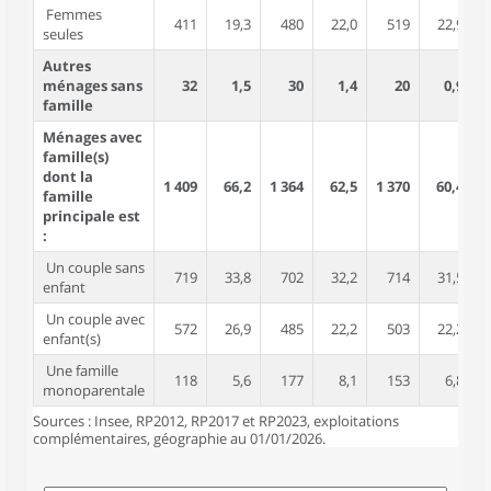
Femmes
411
19,3
480
22,0
519
22,9
seules
Autres
ménages sans
32
1,5
30
1,4
20
0,9
famille
Ménages avec
famille(s)
dont la
1 409
66,2
1 364
62,5
1 370
60,4
3
famille
principale est
:
Un couple sans
719
33,8
702
32,2
714
31,5
1
enfant
Un couple avec
572
26,9
485
22,2
503
22,2
2
enfant(s)
Une famille
118
5,6
177
8,1
153
6,8
monoparentale
Sources : Insee, RP2012, RP2017 et RP2023, exploitations
complémentaires, géographie au 01/01/2026.