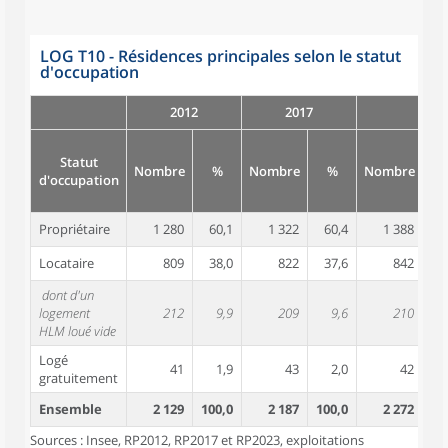
LOG T10 - Résidences principales selon le statut
d'occupation
2012
2017
Statut
Nombre
%
Nombre
%
Nombre
d'occupation
Propriétaire
1 280
60,1
1 322
60,4
1 388
6
Locataire
809
38,0
822
37,6
842
3
dont d'un
logement
212
9,9
209
9,6
210
HLM loué vide
Logé
41
1,9
43
2,0
42
gratuitement
Ensemble
2 129
100,0
2 187
100,0
2 272
10
Sources : Insee, RP2012, RP2017 et RP2023, exploitations