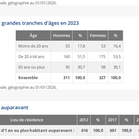
pale, géographie au 01/01/2026.
t grandes tranches d'âges en 2023
Âge
Hommes
%
Femmes
%
Moins de 20 ans
55
17,8
53
16,4
De 20 à 64 ans
160
51,5
175
53,5
65 ans ou plus
95
30,7
98
30,1
Ensemble
311
100,0
327
100,0
pale, géographie au 01/01/2026.
n auparavant
Lieu de résidence
2012
%
2017
%
2
d'1 an ou plus habitant auparavant :
616
100,0
601
100,0