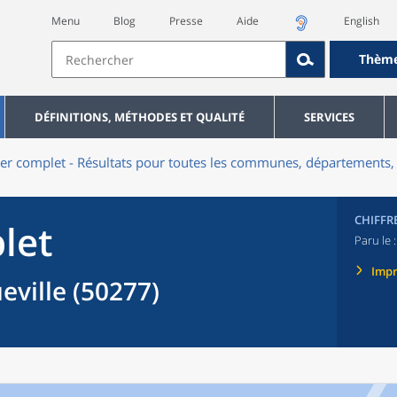
Menu
Blog
Presse
Aide
English
Thèm
DÉFINITIONS, MÉTHODES ET QUALITÉ
SERVICES
er complet - Résultats pour toutes les communes, départements, 
CHIFFR
let
Paru le 
Imp
ville (50277)