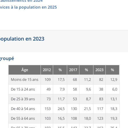
établissements en 2024
vices à la population en 2025
 population en 2023
egroupé
Âge
2012
%
2017
%
2023
%
Moins de 15 ans
109
17,5
68
11,2
82
12,9
De 15 à 24 ans
49
7,9
58
9,6
38
6,0
De 25 à 39 ans
73
11,7
53
8,7
83
13,1
De 40 à 54 ans
153
24,5
130
21,5
117
18,3
De 55 à 64 ans
103
16,5
108
18,0
123
19,3