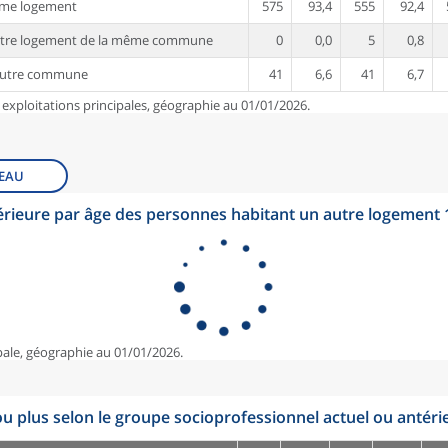
ême logement
575
93,4
555
92,4
utre logement de la même commune
0
0,0
5
0,8
autre commune
41
6,6
41
6,7
 exploitations principales, géographie au 01/01/2026.
EAU
érieure par âge des personnes habitant un autre logement
pale, géographie au 01/01/2026.
u plus selon le groupe socioprofessionnel actuel ou antéri