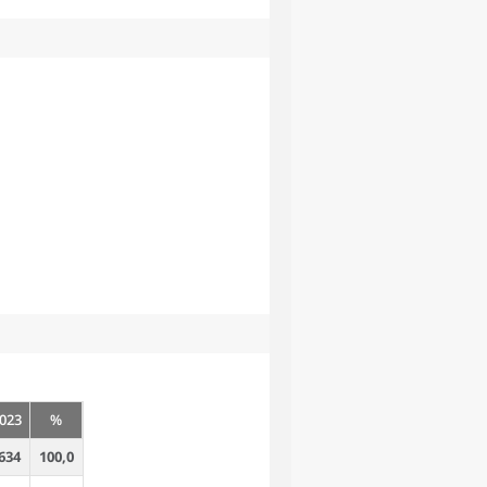
023
%
634
100,0