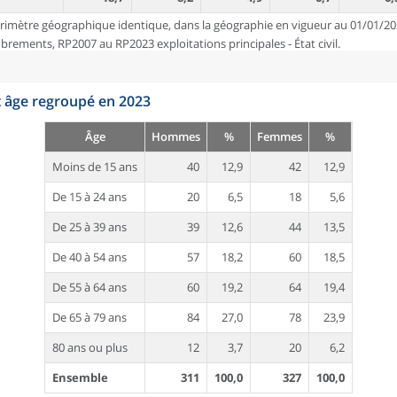
rimètre géographique identique, dans la géographie en vigueur au 01/01/20
ements, RP2007 au RP2023 exploitations principales - État civil.
t âge regroupé en 2023
Âge
Hommes
%
Femmes
%
Moins de 15 ans
40
12,9
42
12,9
De 15 à 24 ans
20
6,5
18
5,6
De 25 à 39 ans
39
12,6
44
13,5
De 40 à 54 ans
57
18,2
60
18,5
De 55 à 64 ans
60
19,2
64
19,4
De 65 à 79 ans
84
27,0
78
23,9
80 ans ou plus
12
3,7
20
6,2
Ensemble
311
100,0
327
100,0