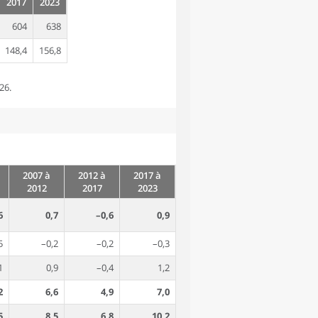
2017
2023
604
638
148,4
156,8
26.
2007 à
2012 à
2017 à
2012
2017
2023
6
0,7
–0,6
0,9
5
–0,2
–0,2
–0,3
1
0,9
–0,4
1,2
2
6,6
4,9
7,0
5
8,5
6,8
10,2