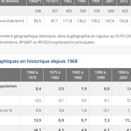
 et densité
1968(*)
1975(*)
1982
1990
1999
2007
2012
348
357
455
530
530
600
622
nne (hab/km²)
85,5
87,7
111,8
130,2
130,2
147,4
152,8
rimètre géographique identique, dans la géographie en vigueur au 01/01/20
brements, RP2007 au RP2023 exploitations principales.
phiques en historique depuis 1968
1968 à
1975 à
1982 à
1990 à
1999 à
s
1975
1982
1990
1999
2007
opulation
0,4
3,5
1,9
0,0
1,
–0,5
0,1
0,5
0,1
0,
es en %
0,9
3,4
1,4
–0,1
1,
13,9
8,9
9,7
7,3
11,
18,7
8,2
4,9
6,7
6,