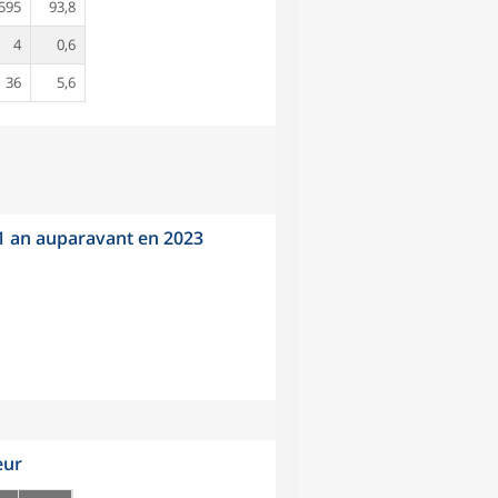
595
93,8
4
0,6
36
5,6
 1 an auparavant en 2023
eur