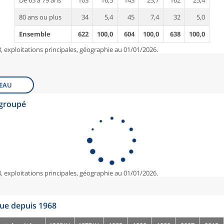
De 65 à 79 ans
103
16,5
143
23,7
162
25,4
80 ans ou plus
34
5,4
45
7,4
32
5,0
Ensemble
622
100,0
604
100,0
638
100,0
, exploitations principales, géographie au 01/01/2026.
EAU
egroupé
, exploitations principales, géographie au 01/01/2026.
que depuis 1968