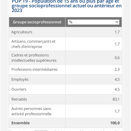
POP T9 - Population de 15 ans ou plus par âge et
groupe socioprofessionnel actuel ou antérieur en
2023
Groupe socioprofessionnel
Agriculteurs
1,7
Artisans, commerçants et
1,7
chefs d’entreprise
Cadres et professions
0,6
intellectuelles supérieures
Professions intermédiaires
2,3
Employés
4,5
Ouvriers
4,5
Retraités
83,1
Autres personnes sans
1,7
activité professionnelle
Ensemble
100,0