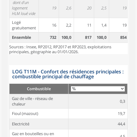
dont d'un
logement
19
2,6
20
2,5
19
HLM loué vide
Logé
16
2,2
11
1,4
19
gratuitement
Ensemble
732
100,0
817
100,0
854
10
Sources : Insee, RP2012, RP2017 et RP2023, exploitations
principales, géographie au 01/01/2026.
LOG T11M - Confort des résidences principales :
combustible principal de chauffage
Combustible
Gaz de ville - réseau de
0,3
chaleur
Fioul (mazout)
19,7
Electricité
44,4
Gaz en bouteilles ou en
4,5