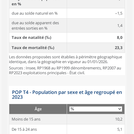
en %
due au solde naturel en %
–1,5
due au solde apparent des
1,4
entrées sorties en %
Taux de natalité (‰)
8,0
Taux de mortalité (‰)
23,3
Les données proposées sont établies à périmètre géographique
identique, dans la géographie en vigueur au 01/01/2026.
Sources : Insee, RP1968 au RP1999 dénombrements, RP2007 au
RP2023 exploitations principales - État civil.
POP T4 - Population par sexe et âge regroupé en
2023
Âge
Moins de 15 ans
10,2
De 15 à 24 ans
5,1