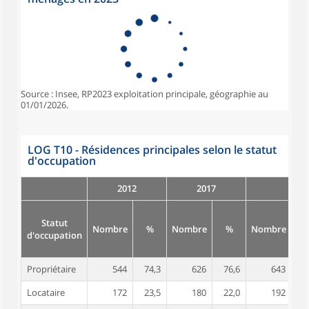
Source : Insee, RP2023 exploitation principale, géographie au
01/01/2026.
LOG T10 - Résidences principales selon le statut
d'occupation
2012
2017
Statut
Nombre
%
Nombre
%
Nombre
d'occupation
Propriétaire
544
74,3
626
76,6
643
7
Locataire
172
23,5
180
22,0
192
2