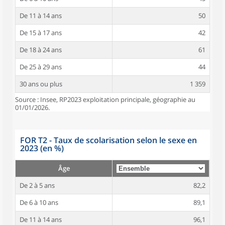
De 11 à 14 ans
50
De 15 à 17 ans
42
De 18 à 24 ans
61
De 25 à 29 ans
44
30 ans ou plus
1 359
Source : Insee, RP2023 exploitation principale, géographie au
01/01/2026.
FOR T2 - Taux de scolarisation selon le sexe en
2023 (en %)
Âge
De 2 à 5 ans
82,2
De 6 à 10 ans
89,1
De 11 à 14 ans
96,1