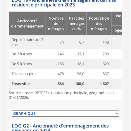
LOG T9 - Ancienneté d'emménagement dans la
résidence principale en 2023
Nombre
Nombre
Part des
Population
Ancienneté
pièc
de
ménages
des
d'emménagement
ménages
en %
ménages
logement
Depuis moins de 2
74
8,7
148
4,2
ans
De 2 à 4 ans
146
17,1
293
4,2
De 5 à 9 ans
155
18,1
329
4,2
10 ans ou plus
478
56,0
837
4,6
Ensemble
854
100,0
1 607
4,4
Source : Insee, RP2023 exploitation principale, géographie au
01/01/2026.
LOG G2 - Ancienneté d'emménagement des
ménages en 2023