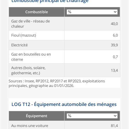
combustible principal de chauffage
Combustible
Gaz de ville - réseau de
40,0
chaleur
Fioul (mazout)
6,0
Electricité
39,9
Gaz en bouteilles ou en
0,7
citerne
Autres (bois, solaire,
13,4
géothermie, etc.)
Sources : Insee, RP2012, RP2017 et RP2023, exploitations
principales, géographie au 01/01/2026.
LOG T12 - Équipement automobile des ménages
Équipement
Au moins une voiture
81,4