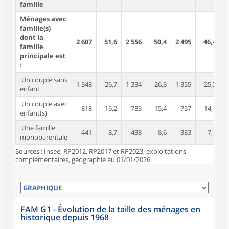
famille
Ménages avec
famille(s)
dont la
2 607
51,6
2 556
50,4
2 495
46,4
6
famille
principale est
:
Un couple sans
1 348
26,7
1 334
26,3
1 355
25,2
2
enfant
Un couple avec
818
16,2
783
15,4
757
14,1
3
enfant(s)
Une famille
441
8,7
438
8,6
383
7,1
1
monoparentale
Sources : Insee, RP2012, RP2017 et RP2023, exploitations
complémentaires, géographie au 01/01/2026.
FAM G1 - Évolution de la taille des ménages en
historique depuis 1968