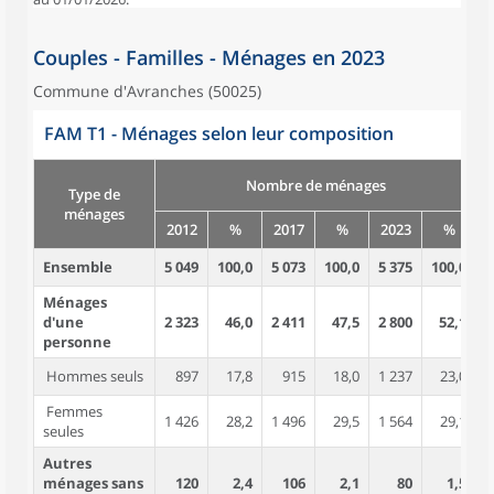
Couples - Familles - Ménages en 2023
Commune d'Avranches (50025)
FAM T1 - Ménages selon leur composition
Nombre de ménages
Type de
ménages
2012
%
2017
%
2023
%
Ensemble
5 049
100,0
5 073
100,0
5 375
100,0
9
Ménages
d'une
2 323
46,0
2 411
47,5
2 800
52,1
2
personne
Hommes seuls
897
17,8
915
18,0
1 237
23,0
Femmes
1 426
28,2
1 496
29,5
1 564
29,1
1
seules
Autres
ménages sans
120
2,4
106
2,1
80
1,5