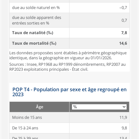
due au solde naturel en %
–0,7
due au solde apparent des
0,7
entrées sorties en %
Taux de natalité (‰)
7,8
Taux de mortalité (‰)
14,6
Les données proposées sont établies à périmètre géographique
identique, dans la géographie en vigueur au 01/01/2026.
Sources : Insee, RP1968 au RP1999 dénombrements, RP2007 au
RP2023 exploitations principales - État civil.
POP T4 - Population par sexe et âge regroupé en
2023
Âge
Moins de 15 ans
11,9
De 15 à 24 ans
9,8
De 25 à 39 ans
13,4