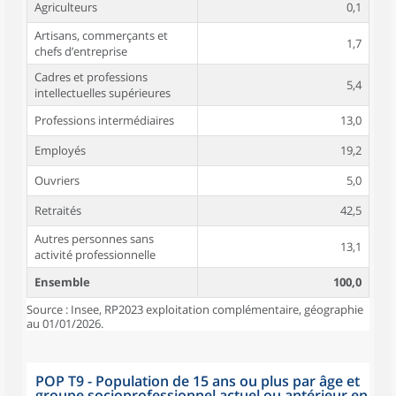
Agriculteurs
0,1
Artisans, commerçants et
1,7
chefs d’entreprise
Cadres et professions
5,4
intellectuelles supérieures
Professions intermédiaires
13,0
Employés
19,2
Ouvriers
5,0
Retraités
42,5
Autres personnes sans
13,1
activité professionnelle
Ensemble
100,0
Source : Insee, RP2023 exploitation complémentaire, géographie
au 01/01/2026.
POP T9 - Population de 15 ans ou plus par âge et
groupe socioprofessionnel actuel ou antérieur en