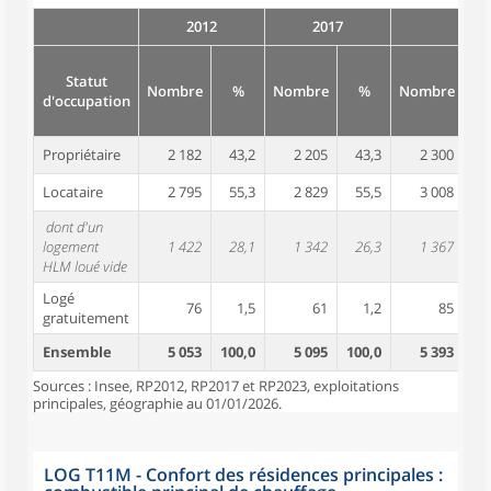
2012
2017
Statut
Nombre
%
Nombre
%
Nombre
d'occupation
Propriétaire
2 182
43,2
2 205
43,3
2 300
4
Locataire
2 795
55,3
2 829
55,5
3 008
5
dont d'un
logement
1 422
28,1
1 342
26,3
1 367
2
HLM loué vide
Logé
76
1,5
61
1,2
85
gratuitement
Ensemble
5 053
100,0
5 095
100,0
5 393
10
Sources : Insee, RP2012, RP2017 et RP2023, exploitations
principales, géographie au 01/01/2026.
LOG T11M - Confort des résidences principales :