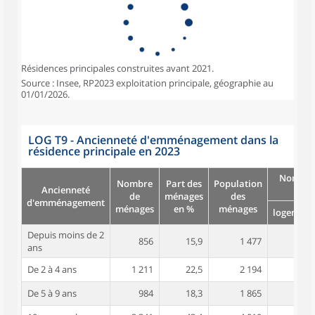
Résidences principales construites avant 2021.
Source : Insee, RP2023 exploitation principale, géographie au
01/01/2026.
LOG T9 - Ancienneté d'emménagement dans la
résidence principale en 2023
Nombre
Nombre
Part des
Population
Ancienneté
pièc
de
ménages
des
d'emménagement
ménages
en %
ménages
logement
Depuis moins de 2
856
15,9
1 477
3,3
ans
De 2 à 4 ans
1 211
22,5
2 194
3,7
De 5 à 9 ans
984
18,3
1 865
4,0