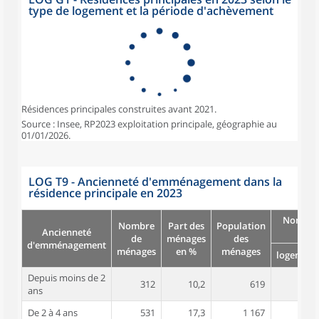
type de logement et la période d'achèvement
Résidences principales construites avant 2021.
Source : Insee, RP2023 exploitation principale, géographie au
01/01/2026.
LOG T9 - Ancienneté d'emménagement dans la
résidence principale en 2023
Nombre
Nombre
Part des
Population
Ancienneté
pièc
de
ménages
des
d'emménagement
ménages
en %
ménages
logement
Depuis moins de 2
312
10,2
619
4,0
ans
De 2 à 4 ans
531
17,3
1 167
4,2