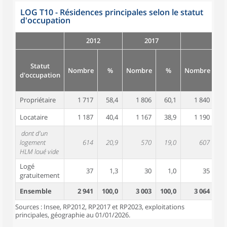
LOG T10 - Résidences principales selon le statut
d'occupation
2012
2017
Statut
Nombre
%
Nombre
%
Nombre
d'occupation
Propriétaire
1 717
58,4
1 806
60,1
1 840
6
Locataire
1 187
40,4
1 167
38,9
1 190
3
dont d'un
logement
614
20,9
570
19,0
607
1
HLM loué vide
Logé
37
1,3
30
1,0
35
gratuitement
Ensemble
2 941
100,0
3 003
100,0
3 064
10
Sources : Insee, RP2012, RP2017 et RP2023, exploitations
principales, géographie au 01/01/2026.