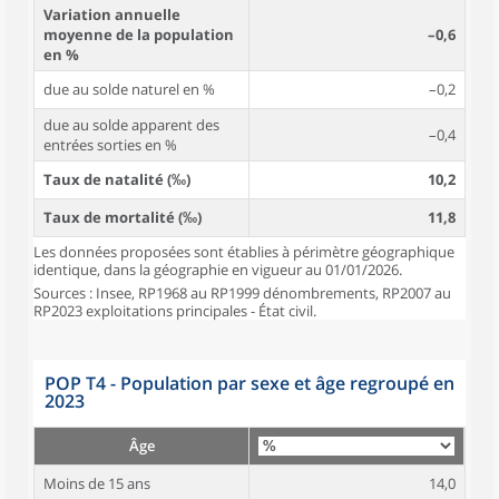
Variation annuelle
moyenne de la population
–0,6
en %
due au solde naturel en %
–0,2
due au solde apparent des
–0,4
entrées sorties en %
Taux de natalité (‰)
10,2
Taux de mortalité (‰)
11,8
Les données proposées sont établies à périmètre géographique
identique, dans la géographie en vigueur au 01/01/2026.
Sources : Insee, RP1968 au RP1999 dénombrements, RP2007 au
RP2023 exploitations principales - État civil.
POP T4 - Population par sexe et âge regroupé en
2023
Âge
Moins de 15 ans
14,0