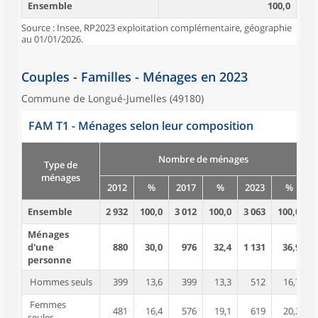
Ensemble
100,0
Source : Insee, RP2023 exploitation complémentaire, géographie
au 01/01/2026.
Couples - Familles - Ménages en 2023
Commune de Longué-Jumelles (49180)
FAM T1 - Ménages selon leur composition
Nombre de ménages
Type de
ménages
2012
%
2017
%
2023
%
Ensemble
2 932
100,0
3 012
100,0
3 063
100,0
6
Ménages
d'une
880
30,0
976
32,4
1 131
36,9
personne
Hommes seuls
399
13,6
399
13,3
512
16,7
Femmes
481
16,4
576
19,1
619
20,2
seules