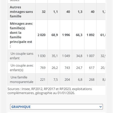
Autres
ménages sans
32
1,1
40
1,3
40
1,3
famille
Ménages avec
famille(s)
dont la
2 020
68,9
1 996
66,3
1 892
61,8
5
famille
principale est
:
Un couple sans
1 030
35,1
1 049
34,8
1 007
32,9
2
enfant
Un couple avec
769
26,2
743
24,7
617
20,1
2
enfant(s)
Une famille
221
7,5
204
6,8
268
8,8
monoparentale
Sources : Insee, RP2012, RP2017 et RP2023, exploitations
complémentaires, géographie au 01/01/2026.