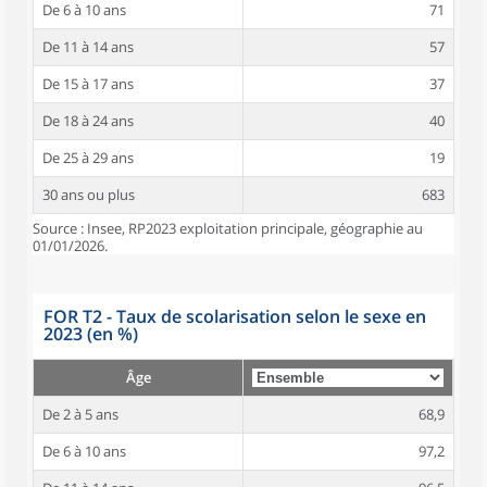
De 6 à 10 ans
71
De 11 à 14 ans
57
De 15 à 17 ans
37
De 18 à 24 ans
40
De 25 à 29 ans
19
30 ans ou plus
683
Source : Insee, RP2023 exploitation principale, géographie au
01/01/2026.
FOR T2 - Taux de scolarisation selon le sexe en
2023 (en %)
Âge
De 2 à 5 ans
68,9
De 6 à 10 ans
97,2