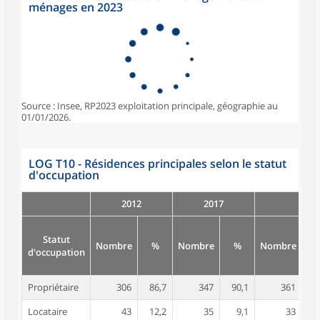
ménages en 2023
Source : Insee, RP2023 exploitation principale, géographie au
01/01/2026.
LOG T10 - Résidences principales selon le statut
d'occupation
2012
2017
Statut
Nombre
%
Nombre
%
Nombre
d'occupation
Propriétaire
306
86,7
347
90,1
361
9
Locataire
43
12,2
35
9,1
33