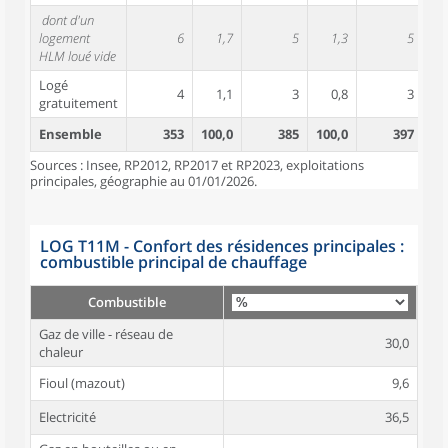
dont d'un
logement
6
1,7
5
1,3
5
HLM loué vide
Logé
4
1,1
3
0,8
3
gratuitement
Ensemble
353
100,0
385
100,0
397
10
Sources : Insee, RP2012, RP2017 et RP2023, exploitations
principales, géographie au 01/01/2026.
LOG T11M - Confort des résidences principales :
combustible principal de chauffage
Combustible
Gaz de ville - réseau de
30,0
chaleur
Fioul (mazout)
9,6
Electricité
36,5