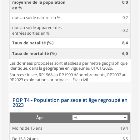
moyenne de la population
0,0
en %
due au solde naturel en %
0,2
due au solde apparent des
–0,2
entrées sorties en %
Taux de natalité (‰)
8,4
Taux de mortalité (‰)
6,0
Les données proposées sont établies à périmètre géographique
identique, dans la géographie en vigueur au 01/01/2026.
Sources : Insee, RP1968 au RP1999 dénombrements, RP2007 au
RP2023 exploitations principales - État civil.
POP T4 - Population par sexe et âge regroupé en
2023
Âge
Moins de 15 ans
19,4
De 15 à 24 ans
6,5