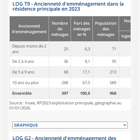
LOG T9 - Ancienneté d'emménagement dans la
résidence principale en 2023
Nombre
Nombre
Part des
Population
Ancienneté
pièc
de
ménages
des
d'emménagement
ménages
en %
ménages
logement
Depuis moins de 2
25
6,3
71
5,1
ans
De 2 à 4 ans
36
9,1
95
5,0
De 5 à 9 ans
68
17,1
213
5,4
10 ans ou plus
268
67,5
589
5,3
Ensemble
397
100,0
968
5,3
Source : Insee, RP2023 exploitation principale, géographie au
01/01/2026.
LOG G2 - Ancienneté d'emménagement des