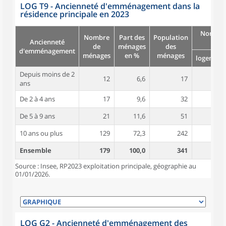
LOG T9 - Ancienneté d'emménagement dans la
résidence principale en 2023
Nombre
Nombre
Part des
Population
Ancienneté
pièc
de
ménages
des
d'emménagement
ménages
en %
ménages
logement
Depuis moins de 2
12
6,6
17
4,3
ans
De 2 à 4 ans
17
9,6
32
4,0
De 5 à 9 ans
21
11,6
51
5,0
10 ans ou plus
129
72,3
242
5,0
Ensemble
179
100,0
341
4,9
Source : Insee, RP2023 exploitation principale, géographie au
01/01/2026.
LOG G2 - Ancienneté d'emménagement des