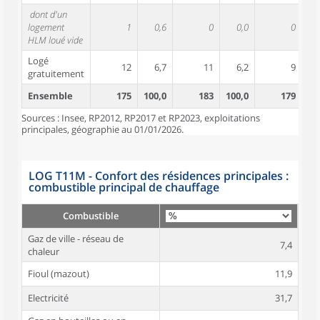
dont d'un
logement
1
0,6
0
0,0
0
HLM loué vide
Logé
12
6,7
11
6,2
9
gratuitement
Ensemble
175
100,0
183
100,0
179
10
Sources : Insee, RP2012, RP2017 et RP2023, exploitations
principales, géographie au 01/01/2026.
LOG T11M - Confort des résidences principales :
combustible principal de chauffage
Combustible
Gaz de ville - réseau de
7,4
chaleur
Fioul (mazout)
11,9
Electricité
31,7