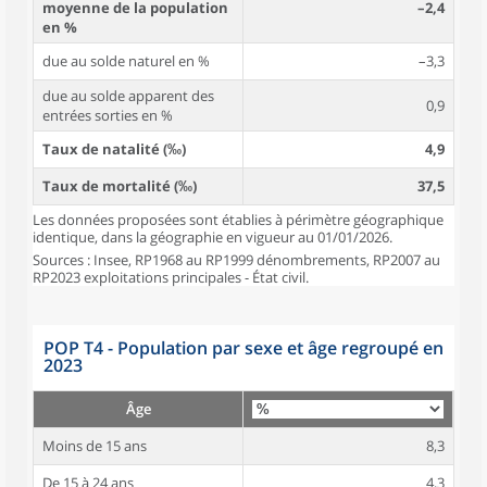
moyenne de la population
–2,4
en %
due au solde naturel en %
–3,3
due au solde apparent des
0,9
entrées sorties en %
Taux de natalité (‰)
4,9
Taux de mortalité (‰)
37,5
Les données proposées sont établies à périmètre géographique
identique, dans la géographie en vigueur au 01/01/2026.
Sources : Insee, RP1968 au RP1999 dénombrements, RP2007 au
RP2023 exploitations principales - État civil.
POP T4 - Population par sexe et âge regroupé en
2023
Âge
Moins de 15 ans
8,3
De 15 à 24 ans
4,3