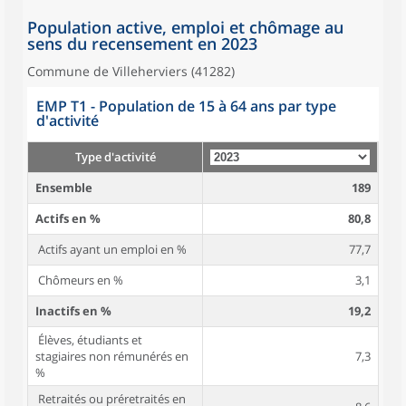
Population active, emploi et chômage au
sens du recensement en 2023
Commune de Villeherviers (41282)
EMP T1 - Population de 15 à 64 ans par type
d'activité
Type d'activité
Ensemble
189
Actifs en %
80,8
Actifs ayant un emploi en %
77,7
Chômeurs en %
3,1
Inactifs en %
19,2
Élèves, étudiants et
stagiaires non rémunérés en
7,3
%
Retraités ou préretraités en