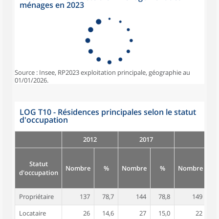
ménages en 2023
Source : Insee, RP2023 exploitation principale, géographie au
01/01/2026.
LOG T10 - Résidences principales selon le statut
d'occupation
2012
2017
Statut
Nombre
%
Nombre
%
Nombre
d'occupation
Propriétaire
137
78,7
144
78,8
149
8
Locataire
26
14,6
27
15,0
22
1