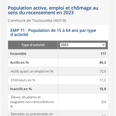
Population active, emploi et chômage au
sens du recensement en 2023
Commune de Toulouzette (40318)
EMP T1 - Population de 15 à 64 ans par type
d'activité
Type d'activité
Ensemble
177
Actifs en %
84,2
Actifs ayant un emploi en %
72,9
Chômeurs en %
11,3
Inactifs en %
15,8
Élèves, étudiants et
stagiaires non rémunérés en
8,4
%
Retraités ou préretraités en