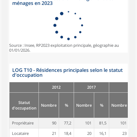
ménages en 2023
Source : Insee, RP2023 exploitation principale, géographie au
01/01/2026.
LOG T10 - Résidences principales selon le statut
d'occupation
2012
2017
Statut
Nombre
%
Nombre
%
Nombre
d'occupation
Propriétaire
90
77,2
101
81,5
101
8
Locataire
21
18,4
20
16,1
23
1