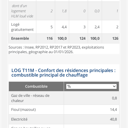
dont d'un
logement
2
1,8
0
0,0
1
HLM loué vide
Logé
5
4,4
3
2,4
2
gratuitement
Ensemble
116
100,0
124
100,0
126
10
Sources : Insee, RP2012, RP2017 et RP2023, exploitations
principales, géographie au 01/01/2026.
LOG T11M - Confort des résidences principales :
combustible principal de chauffage
Combustible
Gaz de ville - réseau de
0,8
chaleur
Fioul (mazout)
14,4
Electricité
40,8