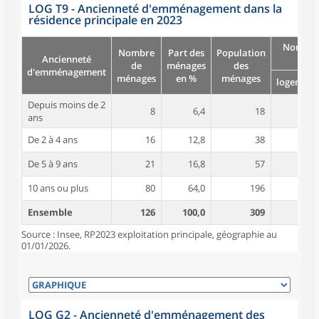
LOG T9 - Ancienneté d'emménagement dans la
résidence principale en 2023
Nombre
Nombre
Part des
Population
Ancienneté
pièc
de
ménages
des
d'emménagement
ménages
en %
ménages
logement
Depuis moins de 2
8
6,4
18
4,2
ans
De 2 à 4 ans
16
12,8
38
4,6
De 5 à 9 ans
21
16,8
57
5,4
10 ans ou plus
80
64,0
196
5,8
Ensemble
126
100,0
309
5,5
Source : Insee, RP2023 exploitation principale, géographie au
01/01/2026.
LOG G2 - Ancienneté d'emménagement des