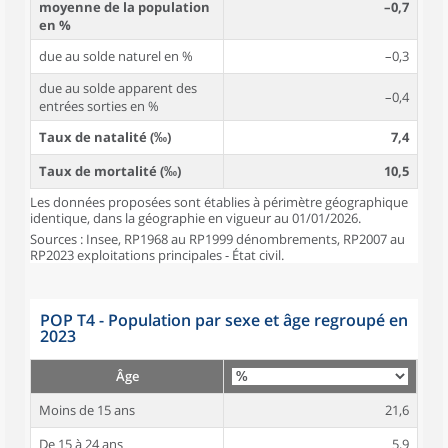
moyenne de la population
–0,7
en %
due au solde naturel en %
–0,3
due au solde apparent des
–0,4
entrées sorties en %
Taux de natalité (‰)
7,4
Taux de mortalité (‰)
10,5
Les données proposées sont établies à périmètre géographique
identique, dans la géographie en vigueur au 01/01/2026.
Sources : Insee, RP1968 au RP1999 dénombrements, RP2007 au
RP2023 exploitations principales - État civil.
POP T4 - Population par sexe et âge regroupé en
2023
Âge
Moins de 15 ans
21,6
De 15 à 24 ans
5,9