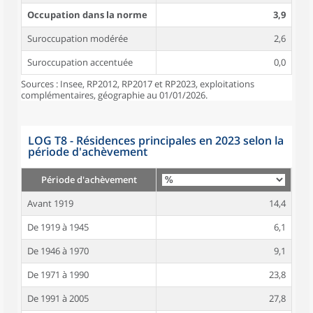
Occupation dans la norme
3,9
Suroccupation modérée
2,6
Suroccupation accentuée
0,0
Sources : Insee, RP2012, RP2017 et RP2023, exploitations
complémentaires, géographie au 01/01/2026.
LOG T8 - Résidences principales en 2023 selon la
période d'achèvement
Période d'achèvement
Avant 1919
14,4
De 1919 à 1945
6,1
De 1946 à 1970
9,1
De 1971 à 1990
23,8
De 1991 à 2005
27,8