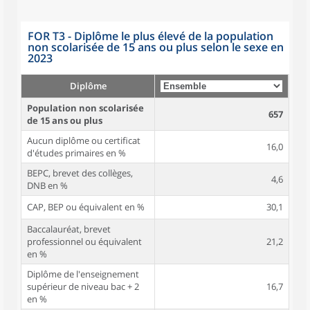
FOR T3 - Diplôme le plus élevé de la population
non scolarisée de 15 ans ou plus selon le sexe en
2023
Diplôme
Population non scolarisée
657
de 15 ans ou plus
Aucun diplôme ou certificat
16,0
d'études primaires en %
BEPC, brevet des collèges,
4,6
DNB en %
CAP, BEP ou équivalent en %
30,1
Baccalauréat, brevet
professionnel ou équivalent
21,2
en %
Diplôme de l'enseignement
supérieur de niveau bac + 2
16,7
en %