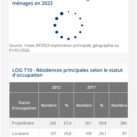
ménages en 2023
Source : Insee, RP2023 exploitation principale, géographie au
01/01/2026.
LOG T10 - Résidences principales selon le statut
d'occupation
2012
2017
Statut
Nombre
%
Nombre
%
Nombre
d'occupation
Propriétaire
242
67,4
261
69,8
284
7
Locataire
107
29,8
109
29,1
87
2