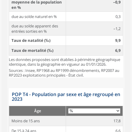
moyenne de la population
–0,9
en %
due au solde naturel en %
0,3
due au solde apparent des
–1,2
entrées sorties en %
Taux de natalité (‰)
9,9
Taux de mortalité (‰)
6,9
Les données proposées sont établies à périmètre géographique
identique, dans la géographie en vigueur au 01/01/2026.
Sources : Insee, RP1968 au RP1999 dénombrements, RP2007 au
RP2023 exploitations principales - État civil.
POP T4 - Population par sexe et âge regroupé en
2023
Âge
Moins de 15 ans
17,8
De 15 à 24 ans
6,6