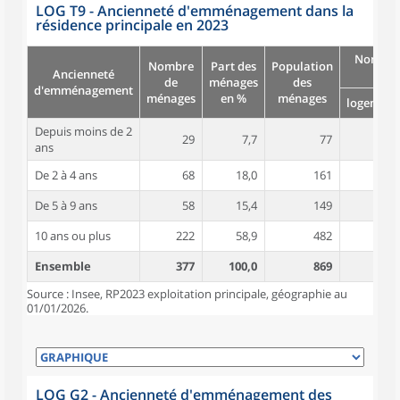
LOG T9 - Ancienneté d'emménagement dans la
résidence principale en 2023
Nombre
Nombre
Part des
Population
Ancienneté
pièc
de
ménages
des
d'emménagement
ménages
en %
ménages
logement
Depuis moins de 2
29
7,7
77
4,8
ans
De 2 à 4 ans
68
18,0
161
4,4
De 5 à 9 ans
58
15,4
149
4,6
10 ans ou plus
222
58,9
482
5,1
Ensemble
377
100,0
869
4,9
Source : Insee, RP2023 exploitation principale, géographie au
01/01/2026.
LOG G2 - Ancienneté d'emménagement des