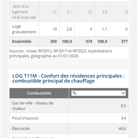
dont d'un
logement
11
3,1
12
3,2
9
HLM loué vide
Logé
10
2,8
4
1,1
6
gratuitement
Ensemble
359
100,0
374
100,0
377
10
Sources : Insee, RP2012, RP2017 et RP2023, exploitations
principales, géographie au 01/01/2026.
LOG T11M - Confort des résidences principales :
combustible principal de chauffage
Combustible
Gaz de ville - réseau de
0,5
chaleur
Fioul (mazout)
3,4
Electricité
44,6