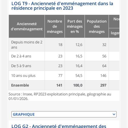
LOG T9 - Ancienneté d'emménagement dans la
résidence principale en 2023
Nombre
Nombre
Part des
Population
Ancienneté
pièc
de
ménages
des
d'emménagement
ménages
en %
ménages
logement
Depuis moins de 2
18
12,6
32
4,2
ans
De 2 à 4 ans
23
16,5
56
4,9
De 5 à 9 ans
23
16,4
64
4,8
10 ans ou plus
77
54,5
146
5,1
Ensemble
141
100,0
297
4,9
Source : Insee, RP2023 exploitation principale, géographie au
01/01/2026.
LOG G2 - Ancienneté d'emménagement des