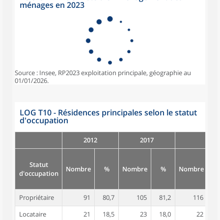
ménages en 2023
Source : Insee, RP2023 exploitation principale, géographie au
01/01/2026.
LOG T10 - Résidences principales selon le statut
d'occupation
2012
2017
Statut
Nombre
%
Nombre
%
Nombre
d'occupation
Propriétaire
91
80,7
105
81,2
116
8
Locataire
21
18,5
23
18,0
22
1