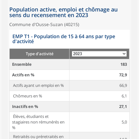
Population active, emploi et chômage au
sens du recensement en 2023
Commune d'Ousse-Suzan (40215)
EMP T1 - Population de 15 à 64 ans par type
d'activité
Type d'activité
Ensemble
183
Actifs en %
72,9
Actifs ayant un emploi en %
66,9
Chômeurs en %
6,1
Inactifs en %
27,1
Élèves, étudiants et
stagiaires non rémunérés en
5,0
%
Retraités ou préretraités en