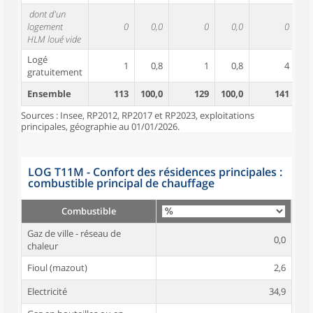
dont d'un
logement
0
0,0
0
0,0
0
HLM loué vide
Logé
1
0,8
1
0,8
4
gratuitement
Ensemble
113
100,0
129
100,0
141
10
Sources : Insee, RP2012, RP2017 et RP2023, exploitations
principales, géographie au 01/01/2026.
LOG T11M - Confort des résidences principales :
combustible principal de chauffage
Combustible
Gaz de ville - réseau de
0,0
chaleur
Fioul (mazout)
2,6
Electricité
34,9