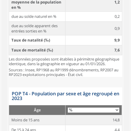
moyenne de la population
1,2
en %
due au solde naturel en %
0,2
due au solde apparent des
0,9
entrées sorties en %
Taux de natalité (‰)
9,9
Taux de mortalité (‰)
7,6
Les données proposées sont établies à périmètre géographique
identique, dans la géographie en vigueur au 01/01/2026.
Sources : Insee, RP1968 au RP1999 dénombrements, RP2007 au
RP2023 exploitations principales - État civil.
POP T4 - Population par sexe et âge regroupé en
2023
Âge
Moins de 15 ans
14,8
De 15 à 24 ans
4,4