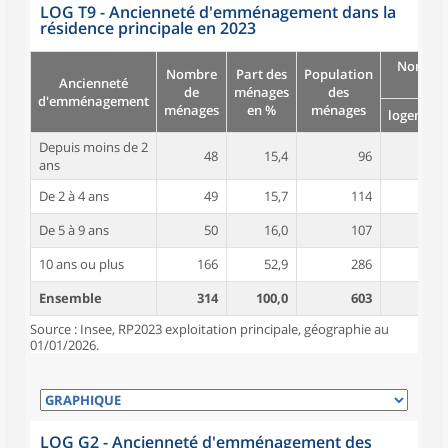
LOG T9 - Ancienneté d'emménagement dans la
résidence principale en 2023
Nombre
Nombre
Part des
Population
Ancienneté
pièc
de
ménages
des
d'emménagement
ménages
en %
ménages
logement
Depuis moins de 2
48
15,4
96
4,8
ans
De 2 à 4 ans
49
15,7
114
4,4
De 5 à 9 ans
50
16,0
107
4,8
10 ans ou plus
166
52,9
286
5,2
Ensemble
314
100,0
603
4,9
Source : Insee, RP2023 exploitation principale, géographie au
01/01/2026.
LOG G2 - Ancienneté d'emménagement des