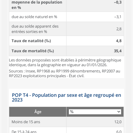
moyenne de la population
–0,3
en %
due au solde naturel en %
–3,1
due au solde apparent des
2,8
entrées sorties en %
Taux de natalité (‰)
4,8
Taux de mortalité (‰)
35,4
Les données proposées sont établies à périmètre géographique
identique, dans la géographie en vigueur au 01/01/2026.
Sources : Insee, RP1968 au RP1999 dénombrements, RP2007 au
RP2023 exploitations principales - État civil.
POP T4 - Population par sexe et âge regroupé en
2023
Âge
Moins de 15 ans
12,0
De 15 à 24 ans
6,0