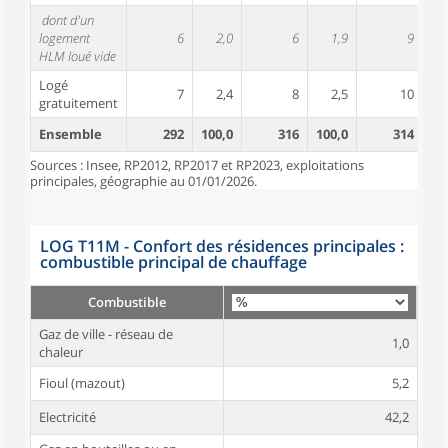
dont d'un
logement
6
2,0
6
1,9
9
HLM loué vide
Logé
7
2,4
8
2,5
10
gratuitement
Ensemble
292
100,0
316
100,0
314
10
Sources : Insee, RP2012, RP2017 et RP2023, exploitations
principales, géographie au 01/01/2026.
LOG T11M - Confort des résidences principales :
combustible principal de chauffage
Combustible
Gaz de ville - réseau de
1,0
chaleur
Fioul (mazout)
5,2
Electricité
42,2