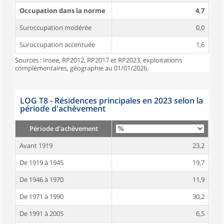
Occupation dans la norme
4,7
Suroccupation modérée
0,0
Suroccupation accentuée
1,6
Sources : Insee, RP2012, RP2017 et RP2023, exploitations
complémentaires, géographie au 01/01/2026.
LOG T8 - Résidences principales en 2023 selon la
période d'achèvement
Période d'achèvement
Avant 1919
23,2
De 1919 à 1945
19,7
De 1946 à 1970
11,9
De 1971 à 1990
30,2
De 1991 à 2005
6,5