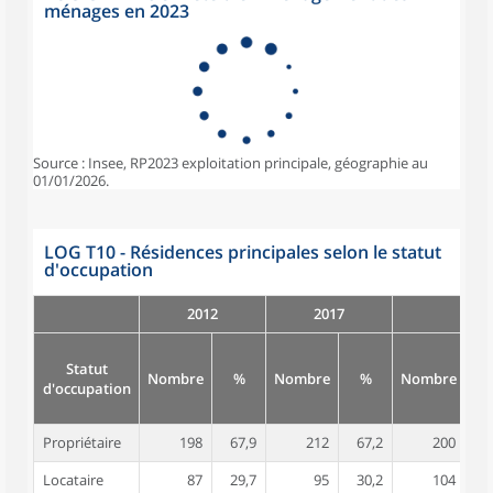
ménages en 2023
Source : Insee, RP2023 exploitation principale, géographie au
01/01/2026.
LOG T10 - Résidences principales selon le statut
d'occupation
2012
2017
Statut
Nombre
%
Nombre
%
Nombre
d'occupation
Propriétaire
198
67,9
212
67,2
200
6
Locataire
87
29,7
95
30,2
104
3