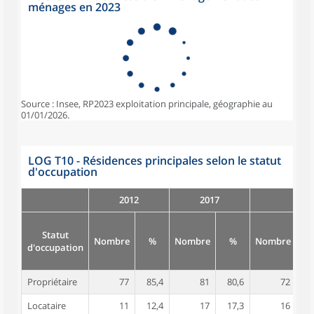
ménages en 2023
Source : Insee, RP2023 exploitation principale, géographie au
01/01/2026.
LOG T10 - Résidences principales selon le statut
d'occupation
2012
2017
Statut
Nombre
%
Nombre
%
Nombre
d'occupation
Propriétaire
77
85,4
81
80,6
72
8
Locataire
11
12,4
17
17,3
16
1