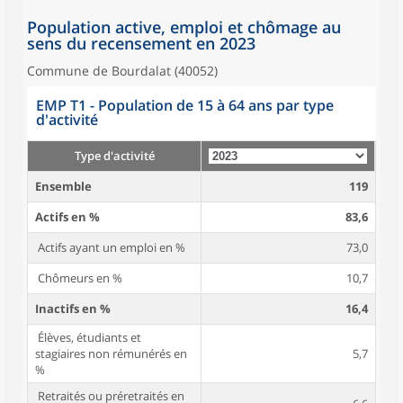
Population active, emploi et chômage au
sens du recensement en 2023
Commune de Bourdalat (40052)
EMP T1 - Population de 15 à 64 ans par type
d'activité
Type d'activité
Ensemble
119
Actifs en %
83,6
Actifs ayant un emploi en %
73,0
Chômeurs en %
10,7
Inactifs en %
16,4
Élèves, étudiants et
stagiaires non rémunérés en
5,7
%
Retraités ou préretraités en