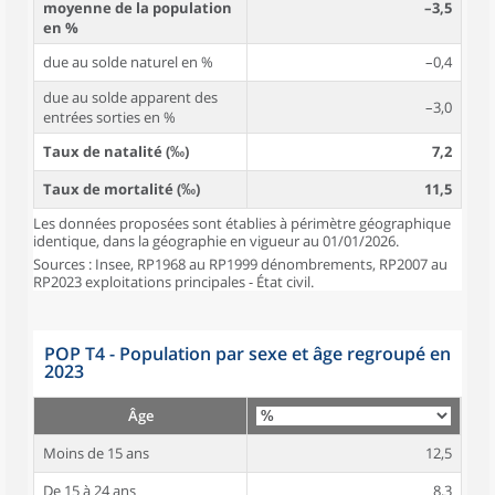
moyenne de la population
–3,5
en %
due au solde naturel en %
–0,4
due au solde apparent des
–3,0
entrées sorties en %
Taux de natalité (‰)
7,2
Taux de mortalité (‰)
11,5
Les données proposées sont établies à périmètre géographique
identique, dans la géographie en vigueur au 01/01/2026.
Sources : Insee, RP1968 au RP1999 dénombrements, RP2007 au
RP2023 exploitations principales - État civil.
POP T4 - Population par sexe et âge regroupé en
2023
Âge
Moins de 15 ans
12,5
De 15 à 24 ans
8,3