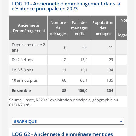
LOG T9 - Ancienneté d'emménagement dans la
résidence principale en 2023
Nombre
Nombre
Part des
Population
Ancienneté
pièc
de
ménages
des
d'emménagement
ménages
en %
ménages
logement
Depuis moins de 2
6
6,6
11
5,8
ans
De 2 à 4 ans
12
13,2
23
4,1
De 5 à 9 ans
11
12,1
34
5,0
10 ans ou plus
60
68,1
136
5,5
Ensemble
88
100,0
204
5,3
Source : Insee, RP2023 exploitation principale, géographie au
01/01/2026.
LOG G2 - Ancienneté d'emménagement des