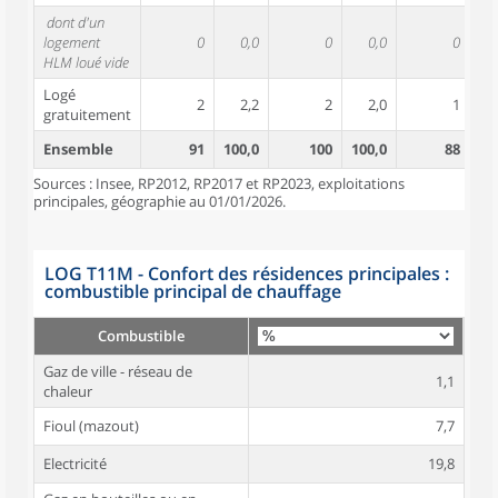
dont d'un
logement
0
0,0
0
0,0
0
HLM loué vide
Logé
2
2,2
2
2,0
1
gratuitement
Ensemble
91
100,0
100
100,0
88
10
Sources : Insee, RP2012, RP2017 et RP2023, exploitations
principales, géographie au 01/01/2026.
LOG T11M - Confort des résidences principales :
combustible principal de chauffage
Combustible
Gaz de ville - réseau de
1,1
chaleur
Fioul (mazout)
7,7
Electricité
19,8