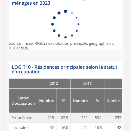
ménages en 2023
Source : Insee, RP2023 exploitation principale, géographie au
01/01/2026.
LOG T10 - Résidences principales selon le statut
d'occupation
2012
2017
Statut
Nombre
%
Nombre
%
Nombre
d'occupation
Propriétaire
218
82,9
222
83,1
237
8
Locataire
42
16,0
44
16,5
42
1