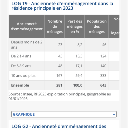
LOG T9 - Ancienneté d'emménagement dans la
résidence principale en 2023
Nombre
Nombre
Part des
Population
Ancienneté
pièc
de
ménages
des
d'emménagement
ménages
en %
ménages
logement
Depuis moins de 2
23
8,2
46
4,2
ans
De 2 à 4 ans
43
15,3
124
4,5
De 5 à 9 ans
48
17,1
140
4,6
10 ans ou plus
167
59,4
333
4,9
Ensemble
281
100,0
643
4,7
Source : Insee, RP2023 exploitation principale, géographie au
01/01/2026.
LOG G2 - Ancienneté d'emménagement des