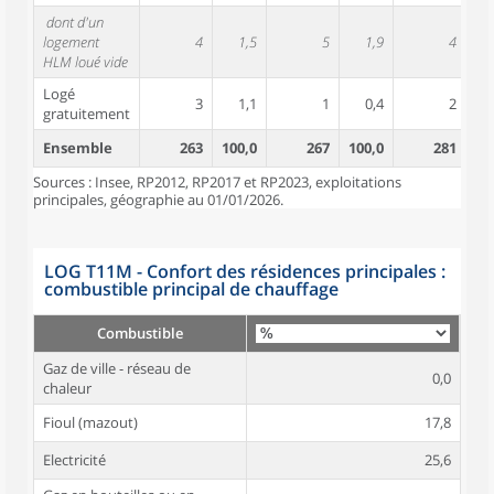
dont d'un
logement
4
1,5
5
1,9
4
HLM loué vide
Logé
3
1,1
1
0,4
2
gratuitement
Ensemble
263
100,0
267
100,0
281
10
Sources : Insee, RP2012, RP2017 et RP2023, exploitations
principales, géographie au 01/01/2026.
LOG T11M - Confort des résidences principales :
combustible principal de chauffage
Combustible
Gaz de ville - réseau de
0,0
chaleur
Fioul (mazout)
17,8
Electricité
25,6