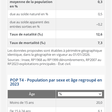
moyenne de la population
0,3
en %
due au solde naturel en %
0,5
due au solde apparent des
–0,2
entrées sorties en %
Taux de natalité (‰)
12,6
Taux de mortalité (‰)
7,3
Les données proposées sont établies à périmètre géographique
identique, dans la géographie en vigueur au 01/01/2026.
Sources : Insee, RP1968 au RP1999 dénombrements, RP2007 au
RP2023 exploitations principales - État civil.
POP T4 - Population par sexe et âge regroupé en
2023
Âge
Moins de 15 ans
20,0
De 15 à 24 ans
6,1