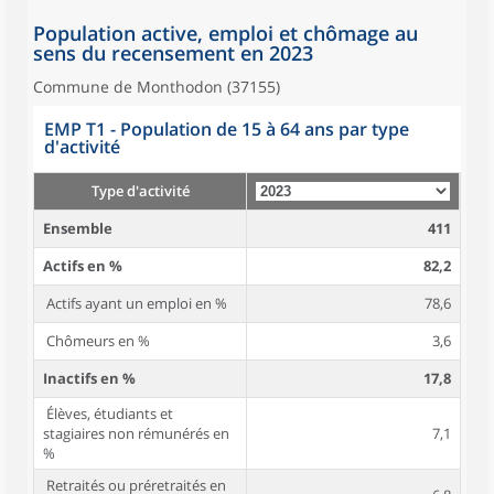
Population active, emploi et chômage au
sens du recensement en 2023
Commune de Monthodon (37155)
EMP T1 - Population de 15 à 64 ans par type
d'activité
Type d'activité
Ensemble
411
Actifs en %
82,2
Actifs ayant un emploi en %
78,6
Chômeurs en %
3,6
Inactifs en %
17,8
Élèves, étudiants et
stagiaires non rémunérés en
7,1
%
Retraités ou préretraités en