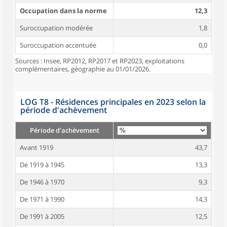
Occupation dans la norme
12,3
Suroccupation modérée
1,8
Suroccupation accentuée
0,0
Sources : Insee, RP2012, RP2017 et RP2023, exploitations
complémentaires, géographie au 01/01/2026.
LOG T8 - Résidences principales en 2023 selon la
période d'achèvement
Période d'achèvement
Avant 1919
43,7
De 1919 à 1945
13,3
De 1946 à 1970
9,3
De 1971 à 1990
14,3
De 1991 à 2005
12,5