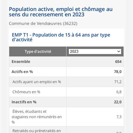
Population active, emploi et chômage au
sens du recensement en 2023
Commune de Vendœuvres (36232)
EMP T1 - Population de 15 à 64 ans par type
d'activité
Type d'activité
Ensemble
654
Actifs en %
78,0
Actifs ayant un emploi en %
71,2
Chômeurs en %
6,8
Inactifs en %
22,0
Élèves, étudiants et
stagiaires non rémunérés en
7,3
%
Retraités ou préretraités en