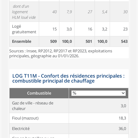
dont d'un
logement
40
7,9
27
5,4
30
HLM loué vide
Logé
15
3,0
16
3,2
23
gratuitement
Ensemble
509
100,0
501
100,0
543
10
Sources : Insee, RP2012, RP2017 et RP2023, exploitations
principales, géographie au 01/01/2026.
LOG T11M - Confort des résidences principales :
combustible principal de chauffage
Combustible
Gaz de ville - réseau de
3,0
chaleur
Fioul (mazout)
18,3
Electricité
36,0