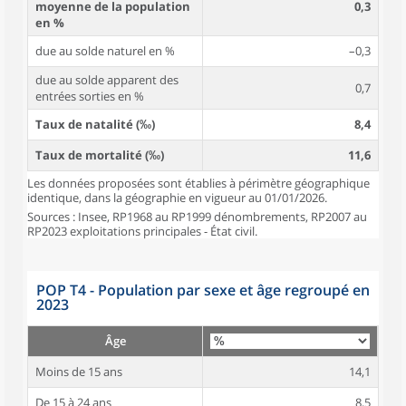
moyenne de la population
0,3
en %
due au solde naturel en %
–0,3
due au solde apparent des
0,7
entrées sorties en %
Taux de natalité (‰)
8,4
Taux de mortalité (‰)
11,6
Les données proposées sont établies à périmètre géographique
identique, dans la géographie en vigueur au 01/01/2026.
Sources : Insee, RP1968 au RP1999 dénombrements, RP2007 au
RP2023 exploitations principales - État civil.
POP T4 - Population par sexe et âge regroupé en
2023
Âge
Moins de 15 ans
14,1
De 15 à 24 ans
8,5