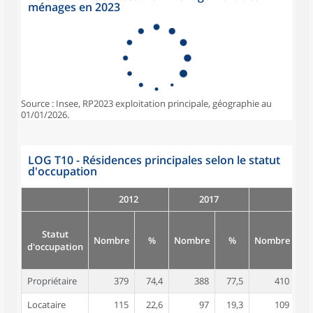
ménages en 2023
Source : Insee, RP2023 exploitation principale, géographie au
01/01/2026.
LOG T10 - Résidences principales selon le statut
d'occupation
2012
2017
Statut
Nombre
%
Nombre
%
Nombre
d'occupation
Propriétaire
379
74,4
388
77,5
410
7
Locataire
115
22,6
97
19,3
109
2