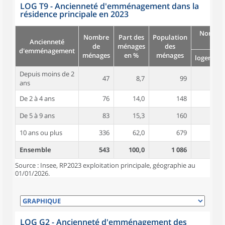
LOG T9 - Ancienneté d'emménagement dans la
résidence principale en 2023
Nombre
Nombre
Part des
Population
Ancienneté
pièc
de
ménages
des
d'emménagement
ménages
en %
ménages
logement
Depuis moins de 2
47
8,7
99
3,9
ans
De 2 à 4 ans
76
14,0
148
3,9
De 5 à 9 ans
83
15,3
160
4,2
10 ans ou plus
336
62,0
679
4,7
Ensemble
543
100,0
1 086
4,4
Source : Insee, RP2023 exploitation principale, géographie au
01/01/2026.
LOG G2 - Ancienneté d'emménagement des