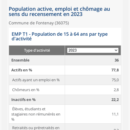
Population active, emploi et chômage au
sens du recensement en 2023
Commune de Fontenay (36075)
EMP T1 - Population de 15 à 64 ans par type
d'activité
Type d'activité
Ensemble
36
Actifs en %
77,8
Actifs ayant un emploi en %
75,0
Chômeurs en %
2,8
Inactifs en %
22,2
Élèves, étudiants et
stagiaires non rémunérés en
11,1
%
Retraités ou préretraités en