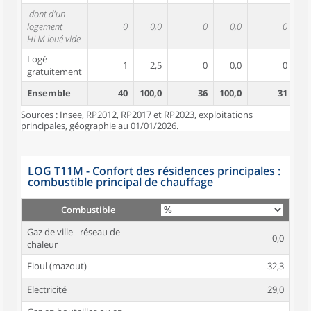
dont d'un
logement
0
0,0
0
0,0
0
HLM loué vide
Logé
1
2,5
0
0,0
0
gratuitement
Ensemble
40
100,0
36
100,0
31
10
Sources : Insee, RP2012, RP2017 et RP2023, exploitations
principales, géographie au 01/01/2026.
LOG T11M - Confort des résidences principales :
combustible principal de chauffage
Combustible
Gaz de ville - réseau de
0,0
chaleur
Fioul (mazout)
32,3
Electricité
29,0