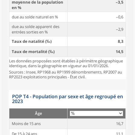
moyenne de la population
–3,5
en %
due au solde naturel en %
–0,6
due au solde apparent des
–2,9
entrées sorties en %
Taux de natalité (‰)
8,3
Taux de mortalité (‰)
14,5
Les données proposées sont établies à périmètre géographique
identique, dans la géographie en vigueur au 01/01/2026.
Sources : Insee, RP1968 au RP1999 dénombrements, RP2007 au
RP2023 exploitations principales - État civil.
POP T4 - Population par sexe et âge regroupé en
2023
Âge
Moins de 15 ans
16,7
De 15 à 24 ans
11,1