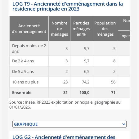
LOG T9 - Ancienneté d'emménagement dans la
résidence principale en 2023
Nombre
Nombre
Part des
Population
Ancienneté
pièc
de
ménages
des
d'emménagement
ménages
en %
ménages
logement
Depuis moins de 2
3
9,7
5
5,0
ans
De 2 à 4 ans
3
9,7
8
5,3
De 5 à 9 ans
2
6,5
2
4,0
10 ans ou plus
23
74,2
56
5,3
Ensemble
31
100,0
71
5,2
Source : Insee, RP2023 exploitation principale, géographie au
01/01/2026.
LOG G2 - Ancienneté d'emménagement des