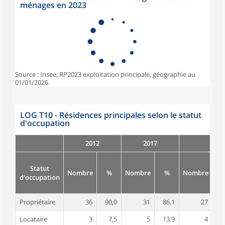
ménages en 2023
Source : Insee, RP2023 exploitation principale, géographie au
01/01/2026.
LOG T10 - Résidences principales selon le statut
d'occupation
2012
2017
Statut
Nombre
%
Nombre
%
Nombre
d'occupation
Propriétaire
36
90,0
31
86,1
27
8
Locataire
3
7,5
5
13,9
4
1