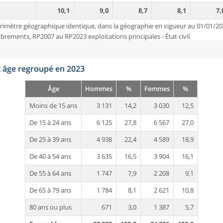
10,1
9,0
8,7
8,1
7,
rimètre géographique identique, dans la géographie en vigueur au 01/01/20
ements, RP2007 au RP2023 exploitations principales - État civil.
t âge regroupé en 2023
Âge
Hommes
%
Femmes
%
Moins de 15 ans
3 131
14,2
3 030
12,5
De 15 à 24 ans
6 125
27,8
6 567
27,0
De 25 à 39 ans
4 938
22,4
4 589
18,9
De 40 à 54 ans
3 635
16,5
3 904
16,1
De 55 à 64 ans
1 747
7,9
2 208
9,1
De 65 à 79 ans
1 784
8,1
2 621
10,8
80 ans ou plus
671
3,0
1 387
5,7