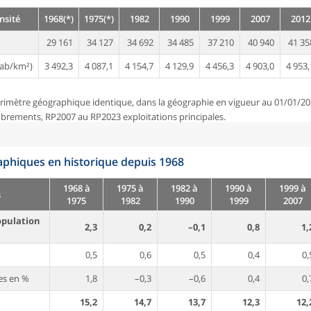
nsité
1968(*)
1975(*)
1982
1990
1999
2007
2012
29 161
34 127
34 692
34 485
37 210
40 940
41 35
ab/km²)
3 492,3
4 087,1
4 154,7
4 129,9
4 456,3
4 903,0
4 953,
rimètre géographique identique, dans la géographie en vigueur au 01/01/20
brements, RP2007 au RP2023 exploitations principales.
phiques en historique depuis 1968
1968 à
1975 à
1982 à
1990 à
1999 à
s
1975
1982
1990
1999
2007
opulation
2,3
0,2
–0,1
0,8
1,
0,5
0,6
0,5
0,4
0,
es en %
1,8
–0,3
–0,6
0,4
0,
15,2
14,7
13,7
12,3
12,