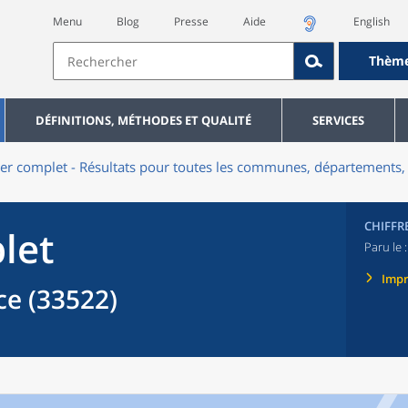
Menu
Blog
Presse
Aide
English
Thèm
DÉFINITIONS, MÉTHODES ET QUALITÉ
SERVICES
er complet - Résultats pour toutes les communes, départements, 
CHIFFR
let
Paru le 
Imp
e (33522)