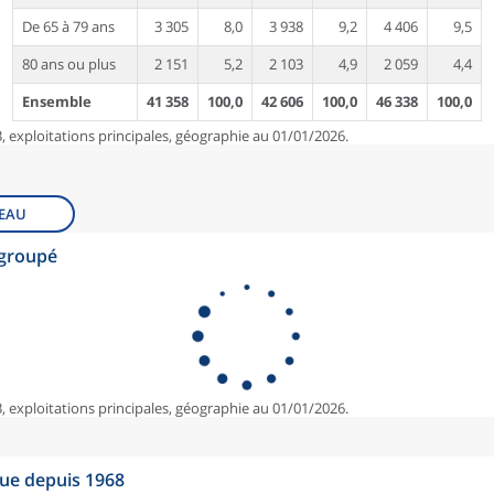
De 65 à 79 ans
3 305
8,0
3 938
9,2
4 406
9,5
80 ans ou plus
2 151
5,2
2 103
4,9
2 059
4,4
Ensemble
41 358
100,0
42 606
100,0
46 338
100,0
, exploitations principales, géographie au 01/01/2026.
EAU
egroupé
, exploitations principales, géographie au 01/01/2026.
que depuis 1968