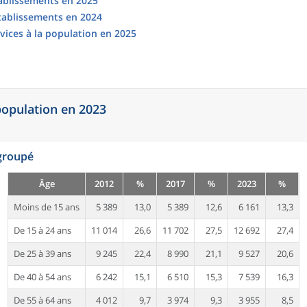
tablissements en 2025
établissements en 2024
vices à la population en 2025
 population en 2023
egroupé
Âge
2012
%
2017
%
2023
%
Moins de 15 ans
5 389
13,0
5 389
12,6
6 161
13,3
De 15 à 24 ans
11 014
26,6
11 702
27,5
12 692
27,4
De 25 à 39 ans
9 245
22,4
8 990
21,1
9 527
20,6
De 40 à 54 ans
6 242
15,1
6 510
15,3
7 539
16,3
De 55 à 64 ans
4 012
9,7
3 974
9,3
3 955
8,5