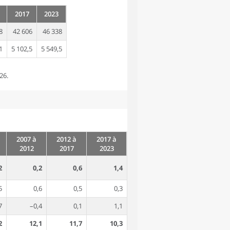
2017
2023
8
42 606
46 338
1
5 102,5
5 549,5
26.
2007 à
2012 à
2017 à
2012
2017
2023
2
0,2
0,6
1,4
5
0,6
0,5
0,3
7
–0,4
0,1
1,1
2
12,1
11,7
10,3