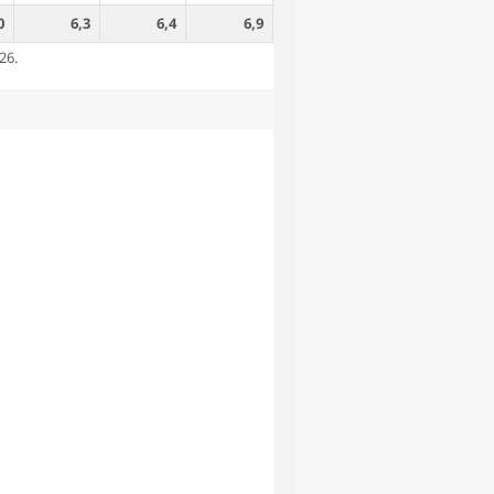
0
6,3
6,4
6,9
26.