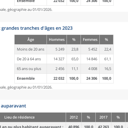
Ensemble
22 032
100,0
24 306
100,0
pale, géographie au 01/01/2026.
t grandes tranches d'âges en 2023
Âge
Hommes
%
Femmes
%
Moins de 20 ans
5 249
23,8
5 452
22,4
De 20 à 64 ans
14 327
65,0
14 846
61,1
65 ans ou plus
2 456
11,1
4 008
16,5
Ensemble
22 032
100,0
24 306
100,0
pale, géographie au 01/01/2026.
n auparavant
Lieu de résidence
2012
%
2017
%
1 an ou plus habitant auparavant :
40 896
100,0
42 263
100,0