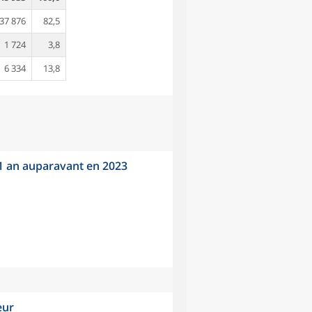
37 876
82,5
1 724
3,8
6 334
13,8
 1 an auparavant en 2023
eur