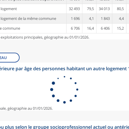
 logement
32 493
79,5
34 013
80,5
e logement de la même commune
1 696
4,1
1 843
4,4
re commune
6 706
16,4
6 406
15,2
 exploitations principales, géographie au 01/01/2026.
EAU
érieure par âge des personnes habitant un autre logement
pale, géographie au 01/01/2026.
u plus selon le groupe socioprofessionnel actuel ou antéri