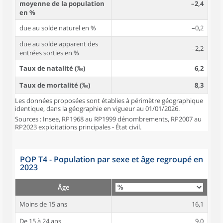
moyenne de la population
–2,4
en %
due au solde naturel en %
–0,2
due au solde apparent des
–2,2
entrées sorties en %
Taux de natalité (‰)
6,2
Taux de mortalité (‰)
8,3
Les données proposées sont établies à périmètre géographique
identique, dans la géographie en vigueur au 01/01/2026.
Sources : Insee, RP1968 au RP1999 dénombrements, RP2007 au
RP2023 exploitations principales - État civil.
POP T4 - Population par sexe et âge regroupé en
2023
Âge
Moins de 15 ans
16,1
De 15 à 24 ans
9,0