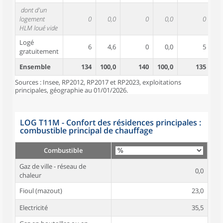
dont d'un
logement
0
0,0
0
0,0
0
HLM loué vide
Logé
6
4,6
0
0,0
5
gratuitement
Ensemble
134
100,0
140
100,0
135
10
Sources : Insee, RP2012, RP2017 et RP2023, exploitations
principales, géographie au 01/01/2026.
LOG T11M - Confort des résidences principales :
combustible principal de chauffage
Combustible
Gaz de ville - réseau de
0,0
chaleur
Fioul (mazout)
23,0
Electricité
35,5