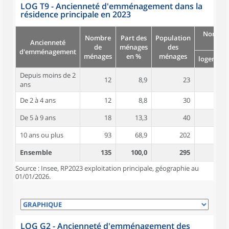
LOG T9 - Ancienneté d'emménagement dans la
résidence principale en 2023
Nombre
Nombre
Part des
Population
Ancienneté
pièc
de
ménages
des
d'emménagement
ménages
en %
ménages
logement
Depuis moins de 2
12
8,9
23
4,9
ans
De 2 à 4 ans
12
8,8
30
5,2
De 5 à 9 ans
18
13,3
40
4,7
10 ans ou plus
93
68,9
202
5,4
Ensemble
135
100,0
295
5,2
Source : Insee, RP2023 exploitation principale, géographie au
01/01/2026.
LOG G2 - Ancienneté d'emménagement des