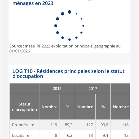
ménages en 2023
Source : Insee, RP2023 exploitation principale, géographie au
01/01/2026.
LOG T10 - Résidences principales selon le statut
d'occupation
2012
2017
Statut
Nombre
%
Nombre
%
Nombre
d'occupation
Propriétaire
119
89,2
127
90,6
118
8
Locataire
8
6,2
13
9,4
12