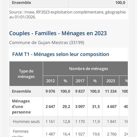
Ensemble
100,0
Source : Insee, RP2023 exploitation complémentaire, géographie
au 01/01/2026.
Couples - Familles - Ménages en 2023
Commune de Gujan-Mestras (33199)
FAM T1 - Ménages selon leur composition
Nombre de ménages
Type de
ménages
2012
%
2017
%
2023
%
Ensemble
9 076
100,0
9 837
100,0
11 334
100,0
Ménages
d'une
2 647
29,2
3 097
31,5
4 607
40,6
personne
Hommes seuls
1 161
12,8
1 170
11,9
1 841
16,2
Femmes
1 487
16,4
1 927
19,6
2 766
24,4
seules