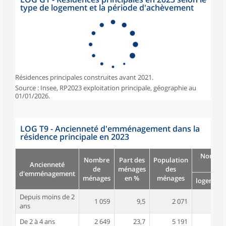
type de logement et la période d'achèvement
Résidences principales construites avant 2021.
Source : Insee, RP2023 exploitation principale, géographie au
01/01/2026.
LOG T9 - Ancienneté d'emménagement dans la
résidence principale en 2023
Nombre
Nombre
Part des
Population
Ancienneté
pièc
de
ménages
des
d'emménagement
ménages
en %
ménages
logement
Depuis moins de 2
1 059
9,5
2 071
3,4
ans
De 2 à 4 ans
2 649
23,7
5 191
3,6