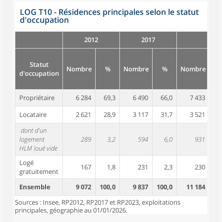
LOG T10 - Résidences principales selon le statut
d'occupation
2012
2017
Statut
Nombre
%
Nombre
%
Nombre
d'occupation
Propriétaire
6 284
69,3
6 490
66,0
7 433
6
Locataire
2 621
28,9
3 117
31,7
3 521
3
dont d'un
logement
289
3,2
594
6,0
931
HLM loué vide
Logé
167
1,8
231
2,3
230
gratuitement
Ensemble
9 072
100,0
9 837
100,0
11 184
10
Sources : Insee, RP2012, RP2017 et RP2023, exploitations
principales, géographie au 01/01/2026.