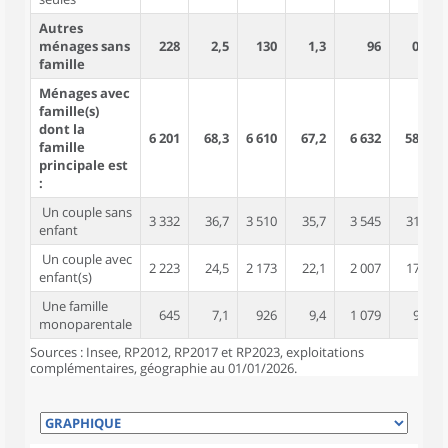
Autres
ménages sans
228
2,5
130
1,3
96
0,8
famille
Ménages avec
famille(s)
dont la
6 201
68,3
6 610
67,2
6 632
58,5
famille
principale est
:
Un couple sans
3 332
36,7
3 510
35,7
3 545
31,3
enfant
Un couple avec
2 223
24,5
2 173
22,1
2 007
17,7
enfant(s)
Une famille
645
7,1
926
9,4
1 079
9,5
monoparentale
Sources : Insee, RP2012, RP2017 et RP2023, exploitations
complémentaires, géographie au 01/01/2026.