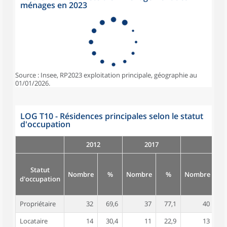
ménages en 2023
Source : Insee, RP2023 exploitation principale, géographie au
01/01/2026.
LOG T10 - Résidences principales selon le statut
d'occupation
2012
2017
Statut
Nombre
%
Nombre
%
Nombre
d'occupation
Propriétaire
32
69,6
37
77,1
40
7
Locataire
14
30,4
11
22,9
13
2