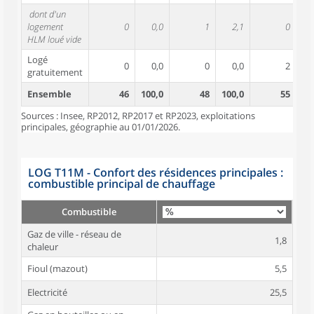
dont d'un
logement
0
0,0
1
2,1
0
HLM loué vide
Logé
0
0,0
0
0,0
2
gratuitement
Ensemble
46
100,0
48
100,0
55
10
Sources : Insee, RP2012, RP2017 et RP2023, exploitations
principales, géographie au 01/01/2026.
LOG T11M - Confort des résidences principales :
combustible principal de chauffage
Combustible
Gaz de ville - réseau de
1,8
chaleur
Fioul (mazout)
5,5
Electricité
25,5