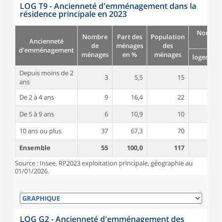
LOG T9 - Ancienneté d'emménagement dans la
résidence principale en 2023
Nombre
Nombre
Part des
Population
Ancienneté
pièc
de
ménages
des
d'emménagement
ménages
en %
ménages
logement
Depuis moins de 2
3
5,5
15
5,3
ans
De 2 à 4 ans
9
16,4
22
4,3
De 5 à 9 ans
6
10,9
10
4,5
10 ans ou plus
37
67,3
70
4,7
Ensemble
55
100,0
117
4,7
Source : Insee, RP2023 exploitation principale, géographie au
01/01/2026.
LOG G2 - Ancienneté d'emménagement des