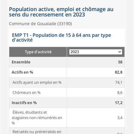
Population active, emploi et chômage au
sens du recensement en 2023
Commune de Goualade (33190)
EMP T1 - Population de 15 à 64 ans par type
d'activité
Type d'activité
Ensemble
58
Actifs en %
82,8
Actifs ayant un emploi en %
74,1
Chômeurs en %
8,6
Inactifs en %
17,2
Élèves, étudiants et
stagiaires non rémunérés en
3,4
%
Retraités ou préretraités en