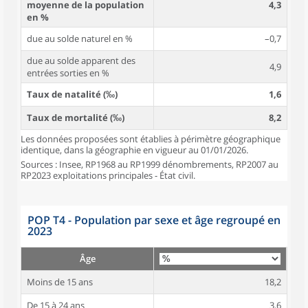
moyenne de la population
4,3
en %
due au solde naturel en %
–0,7
due au solde apparent des
4,9
entrées sorties en %
Taux de natalité (‰)
1,6
Taux de mortalité (‰)
8,2
Les données proposées sont établies à périmètre géographique
identique, dans la géographie en vigueur au 01/01/2026.
Sources : Insee, RP1968 au RP1999 dénombrements, RP2007 au
RP2023 exploitations principales - État civil.
POP T4 - Population par sexe et âge regroupé en
2023
Âge
Moins de 15 ans
18,2
De 15 à 24 ans
3,6