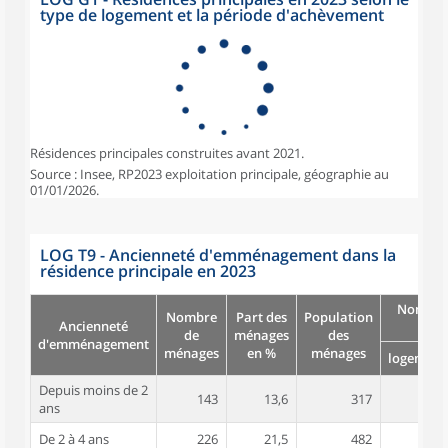
type de logement et la période d'achèvement
Résidences principales construites avant 2021.
Source : Insee, RP2023 exploitation principale, géographie au
01/01/2026.
LOG T9 - Ancienneté d'emménagement dans la
résidence principale en 2023
Nombre
Nombre
Part des
Population
Ancienneté
pièc
de
ménages
des
d'emménagement
ménages
en %
ménages
logement
Depuis moins de 2
143
13,6
317
3,8
ans
De 2 à 4 ans
226
21,5
482
3,9