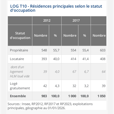
LOG T10 - Résidences principales selon le statut
d'occupation
2012
2017
Statut
Nombre
%
Nombre
%
Nombre
d'occupation
Propriétaire
548
55,7
554
55,4
603
5
Locataire
393
40,0
414
41,4
408
3
dont d'un
logement
39
4,0
67
6,7
64
HLM loué vide
Logé
42
4,3
32
3,2
39
gratuitement
Ensemble
983
100,0
1 000
100,0
1 050
10
Sources : Insee, RP2012, RP2017 et RP2023, exploitations
principales, géographie au 01/01/2026.