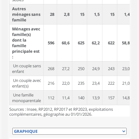
Autres
ménages sans
28
2,8
15
1,5
15
1,4
famille
Ménages avec
famille(s)
dont la
596
60,6
625
62,2
622
58,8
1 
famille
principale est
:
Un couple sans
268
27,2
250
24,9
243
23,0
enfant
Un couple avec
216
22,0
235
23,4
222
21,0
enfant(s)
Une famille
112
11,4
140
13,9
157
14,8
monoparentale
Sources : Insee, RP2012, RP2017 et RP2023, exploitations
complémentaires, géographie au 01/01/2026.