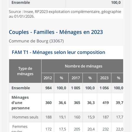
Ensemble
100,0
Source : Insee, RP2023 exploitation complémentaire, géographie
au 01/01/2026.
Couples - Familles - Ménages en 2023
Commune de Bourg (33067)
FAM T1 - Ménages selon leur composition
Nombre de ménages
Type de
ménages
2012
%
2017
%
2023
%
2
Ensemble
984
100,0
1 005
100,0
1 056
100,0
2 
Ménages
d'une
360
36,6
365
36,3
419
39,7
personne
Hommes seuls
188
19,1
160
15,9
187
17,7
Femmes
172
17,5
205
20,4
232
22,0
seules