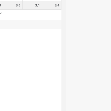
9
3,6
3,1
3,4
26.