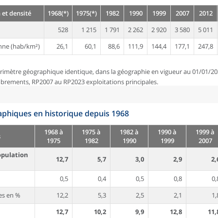
 et densité
1968(*)
1975(*)
1982
1990
1999
2007
2012
528
1 215
1 791
2 262
2 920
3 580
5 011
nne (hab/km²)
26,1
60,1
88,6
111,9
144,4
177,1
247,8
rimètre géographique identique, dans la géographie en vigueur au 01/01/20
brements, RP2007 au RP2023 exploitations principales.
phiques en historique depuis 1968
1968 à
1975 à
1982 à
1990 à
1999 à
s
1975
1982
1990
1999
2007
opulation
12,7
5,7
3,0
2,9
2,
0,5
0,4
0,5
0,8
0,
es en %
12,2
5,3
2,5
2,1
1,
12,7
10,2
9,9
12,8
11,