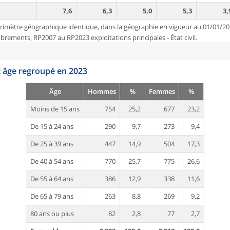
7,6
6,3
5,0
5,3
3,
rimètre géographique identique, dans la géographie en vigueur au 01/01/20
ements, RP2007 au RP2023 exploitations principales - État civil.
t âge regroupé en 2023
Âge
Hommes
%
Femmes
%
Moins de 15 ans
754
25,2
677
23,2
De 15 à 24 ans
290
9,7
273
9,4
De 25 à 39 ans
447
14,9
504
17,3
De 40 à 54 ans
770
25,7
775
26,6
De 55 à 64 ans
386
12,9
338
11,6
De 65 à 79 ans
263
8,8
269
9,2
80 ans ou plus
82
2,8
77
2,7