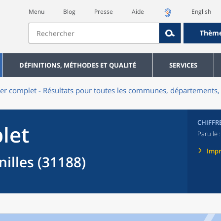
Menu
Blog
Presse
Aide
English
Thèm
DÉFINITIONS, MÉTHODES ET QUALITÉ
SERVICES
er complet - Résultats pour toutes les communes, départements, 
CHIFFR
let
Paru le 
Imp
lles (31188)