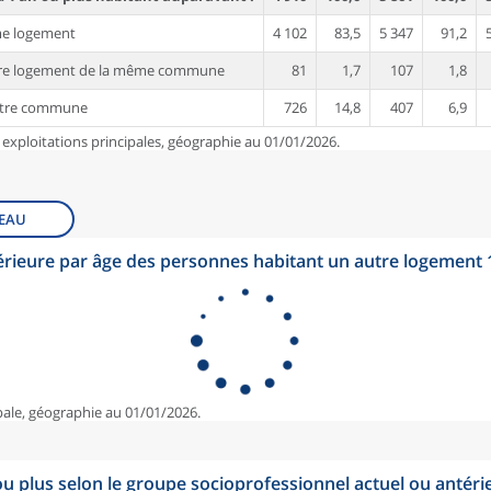
me logement
4 102
83,5
5 347
91,2
tre logement de la même commune
81
1,7
107
1,8
utre commune
726
14,8
407
6,9
 exploitations principales, géographie au 01/01/2026.
EAU
érieure par âge des personnes habitant un autre logement
pale, géographie au 01/01/2026.
u plus selon le groupe socioprofessionnel actuel ou antéri