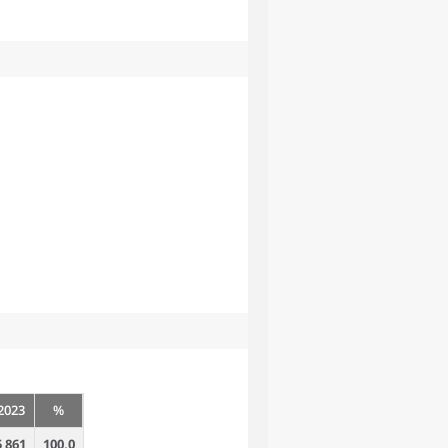
2023
%
5 861
100,0