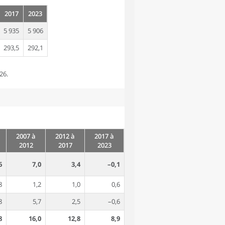
2017
2023
5 935
5 906
293,5
292,1
26.
2007 à
2012 à
2017 à
2012
2017
2023
6
7,0
3,4
–0,1
8
1,2
1,0
0,6
8
5,7
2,5
–0,6
8
16,0
12,8
8,9