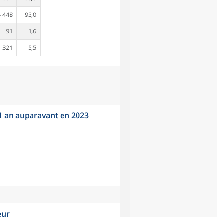
5 448
93,0
91
1,6
321
5,5
 1 an auparavant en 2023
eur