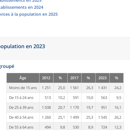
tablissements en 2025
établissements en 2024
vices à la population en 2025
 population en 2023
egroupé
Âge
2012
%
2017
%
2023
%
Moins de 15 ans
1 251
25,0
1 561
26,3
1 431
24,2
De 15 à 24 ans
513
10,2
591
10,0
563
9,5
De 25 à 39 ans
1 038
20,7
1 170
19,7
951
16,1
De 40 à 54 ans
1 260
25,1
1 499
25,3
1 545
26,2
De 55 à 64 ans
494
9,8
530
8,9
724
12,3