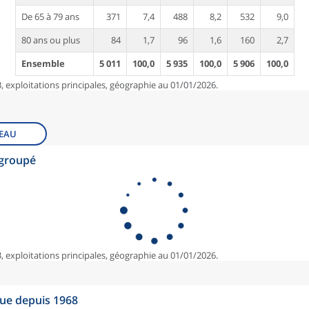
De 65 à 79 ans
371
7,4
488
8,2
532
9,0
80 ans ou plus
84
1,7
96
1,6
160
2,7
Ensemble
5 011
100,0
5 935
100,0
5 906
100,0
, exploitations principales, géographie au 01/01/2026.
EAU
egroupé
, exploitations principales, géographie au 01/01/2026.
que depuis 1968