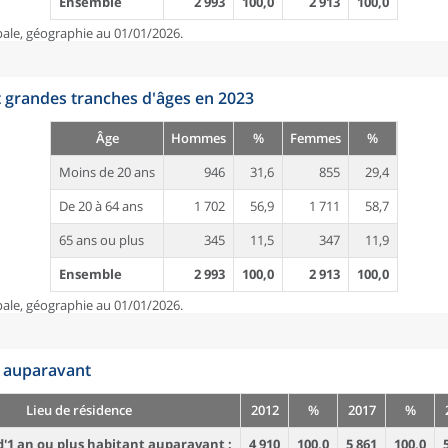
Ensemble
2 993
100,0
2 913
100,0
pale, géographie au 01/01/2026.
t grandes tranches d'âges en 2023
Âge
Hommes
%
Femmes
%
Moins de 20 ans
946
31,6
855
29,4
De 20 à 64 ans
1 702
56,9
1 711
58,7
65 ans ou plus
345
11,5
347
11,9
Ensemble
2 993
100,0
2 913
100,0
pale, géographie au 01/01/2026.
n auparavant
Lieu de résidence
2012
%
2017
%
'1 an ou plus habitant auparavant :
4 910
100,0
5 861
100,0