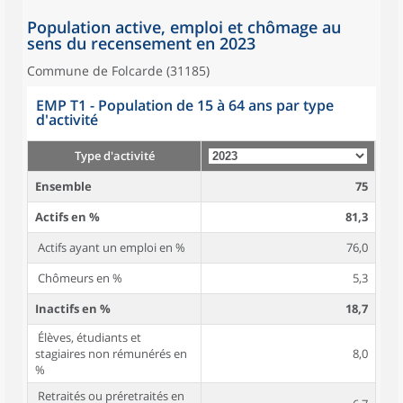
Population active, emploi et chômage au
sens du recensement en 2023
Commune de Folcarde (31185)
EMP T1 - Population de 15 à 64 ans par type
d'activité
Type d'activité
Ensemble
75
Actifs en %
81,3
Actifs ayant un emploi en %
76,0
Chômeurs en %
5,3
Inactifs en %
18,7
Élèves, étudiants et
stagiaires non rémunérés en
8,0
%
Retraités ou préretraités en