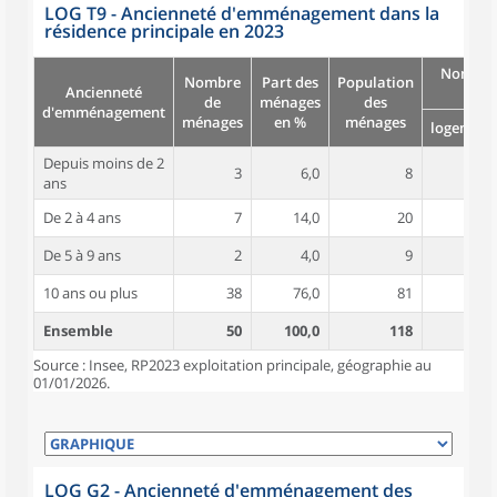
LOG T9 - Ancienneté d'emménagement dans la
résidence principale en 2023
Nombre
Nombre
Part des
Population
Ancienneté
pièc
de
ménages
des
d'emménagement
ménages
en %
ménages
logement
Depuis moins de 2
3
6,0
8
5,3
ans
De 2 à 4 ans
7
14,0
20
4,9
De 5 à 9 ans
2
4,0
9
7,5
10 ans ou plus
38
76,0
81
4,9
Ensemble
50
100,0
118
5,0
Source : Insee, RP2023 exploitation principale, géographie au
01/01/2026.
LOG G2 - Ancienneté d'emménagement des