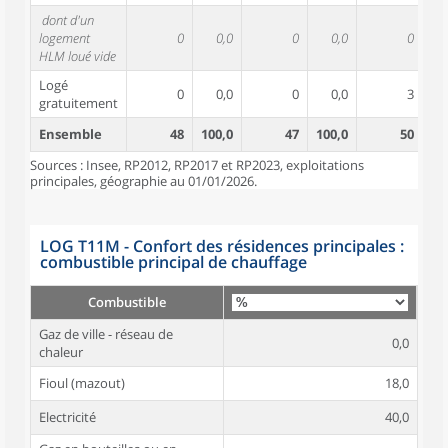
dont d'un
logement
0
0,0
0
0,0
0
HLM loué vide
Logé
0
0,0
0
0,0
3
gratuitement
Ensemble
48
100,0
47
100,0
50
10
Sources : Insee, RP2012, RP2017 et RP2023, exploitations
principales, géographie au 01/01/2026.
LOG T11M - Confort des résidences principales :
combustible principal de chauffage
Combustible
Gaz de ville - réseau de
0,0
chaleur
Fioul (mazout)
18,0
Electricité
40,0