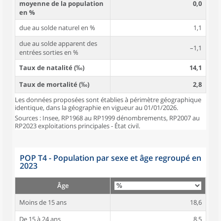
moyenne de la population
0,0
en %
due au solde naturel en %
1,1
due au solde apparent des
–1,1
entrées sorties en %
Taux de natalité (‰)
14,1
Taux de mortalité (‰)
2,8
Les données proposées sont établies à périmètre géographique
identique, dans la géographie en vigueur au 01/01/2026.
Sources : Insee, RP1968 au RP1999 dénombrements, RP2007 au
RP2023 exploitations principales - État civil.
POP T4 - Population par sexe et âge regroupé en
2023
Âge
Moins de 15 ans
18,6
De 15 à 24 ans
8,5