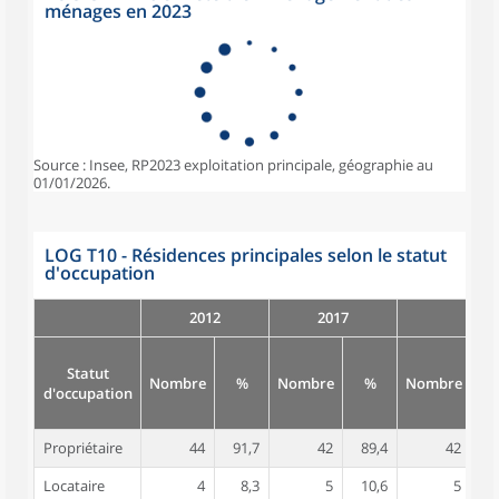
ménages en 2023
Source : Insee, RP2023 exploitation principale, géographie au
01/01/2026.
LOG T10 - Résidences principales selon le statut
d'occupation
2012
2017
Statut
Nombre
%
Nombre
%
Nombre
d'occupation
Propriétaire
44
91,7
42
89,4
42
8
Locataire
4
8,3
5
10,6
5
1