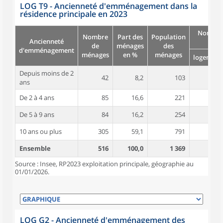
LOG T9 - Ancienneté d'emménagement dans la
résidence principale en 2023
Nombre
Nombre
Part des
Population
Ancienneté
pièc
de
ménages
des
d'emménagement
ménages
en %
ménages
logement
Depuis moins de 2
42
8,2
103
4,4
ans
De 2 à 4 ans
85
16,6
221
5,0
De 5 à 9 ans
84
16,2
254
5,0
10 ans ou plus
305
59,1
791
5,5
Ensemble
516
100,0
1 369
5,3
Source : Insee, RP2023 exploitation principale, géographie au
01/01/2026.
LOG G2 - Ancienneté d'emménagement des