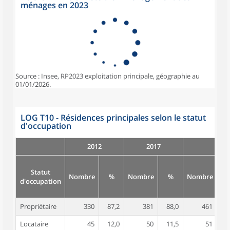
ménages en 2023
Source : Insee, RP2023 exploitation principale, géographie au
01/01/2026.
LOG T10 - Résidences principales selon le statut
d'occupation
2012
2017
Statut
Nombre
%
Nombre
%
Nombre
d'occupation
Propriétaire
330
87,2
381
88,0
461
8
Locataire
45
12,0
50
11,5
51