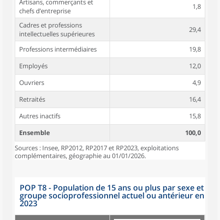
Artisans, commerçants et
1,8
chefs d’entreprise
Cadres et professions
29,4
intellectuelles supérieures
Professions intermédiaires
19,8
Employés
12,0
Ouvriers
4,9
Retraités
16,4
Autres inactifs
15,8
Ensemble
100,0
Sources : Insee, RP2012, RP2017 et RP2023, exploitations
complémentaires, géographie au 01/01/2026.
POP T8 - Population de 15 ans ou plus par sexe et
groupe socioprofessionnel actuel ou antérieur en
2023