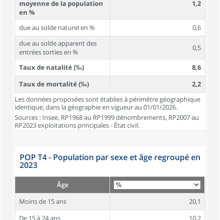
moyenne de la population
1,2
en %
due au solde naturel en %
0,6
due au solde apparent des
0,5
entrées sorties en %
Taux de natalité (‰)
8,6
Taux de mortalité (‰)
2,2
Les données proposées sont établies à périmètre géographique
identique, dans la géographie en vigueur au 01/01/2026.
Sources : Insee, RP1968 au RP1999 dénombrements, RP2007 au
RP2023 exploitations principales - État civil.
POP T4 - Population par sexe et âge regroupé en
2023
Âge
Moins de 15 ans
20,1
De 15 à 24 ans
10,2