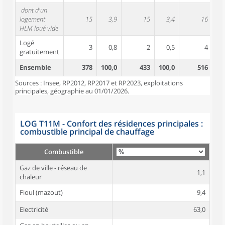
dont d'un
logement
15
3,9
15
3,4
16
HLM loué vide
Logé
3
0,8
2
0,5
4
gratuitement
Ensemble
378
100,0
433
100,0
516
10
Sources : Insee, RP2012, RP2017 et RP2023, exploitations
principales, géographie au 01/01/2026.
LOG T11M - Confort des résidences principales :
combustible principal de chauffage
Combustible
Gaz de ville - réseau de
1,1
chaleur
Fioul (mazout)
9,4
Electricité
63,0