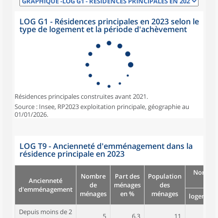
LOG G1 - Résidences principales en 2023 selon le
type de logement et la période d'achèvement
Résidences principales construites avant 2021.
Source : Insee, RP2023 exploitation principale, géographie au
01/01/2026.
LOG T9 - Ancienneté d'emménagement dans la
résidence principale en 2023
Nombre
Nombre
Part des
Population
Ancienneté
pièc
de
ménages
des
d'emménagement
ménages
en %
ménages
logement
Depuis moins de 2
5
6,3
11
4,6