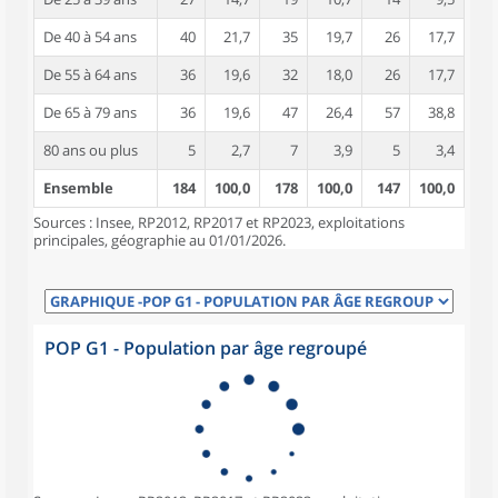
De 40 à 54 ans
40
21,7
35
19,7
26
17,7
De 55 à 64 ans
36
19,6
32
18,0
26
17,7
De 65 à 79 ans
36
19,6
47
26,4
57
38,8
80 ans ou plus
5
2,7
7
3,9
5
3,4
Ensemble
184
100,0
178
100,0
147
100,0
Sources : Insee, RP2012, RP2017 et RP2023, exploitations
principales, géographie au 01/01/2026.
POP G1 - Population par âge regroupé