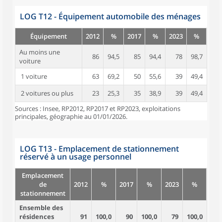
LOG T12 - Équipement automobile des ménages
Équipement
2012
%
2017
%
2023
%
Au moins une
86
94,5
85
94,4
78
98,7
voiture
1 voiture
63
69,2
50
55,6
39
49,4
2 voitures ou plus
23
25,3
35
38,9
39
49,4
Sources : Insee, RP2012, RP2017 et RP2023, exploitations
principales, géographie au 01/01/2026.
LOG T13 - Emplacement de stationnement
réservé à un usage personnel
Emplacement
de
2012
%
2017
%
2023
%
stationnement
Ensemble des
résidences
91
100,0
90
100,0
79
100,0