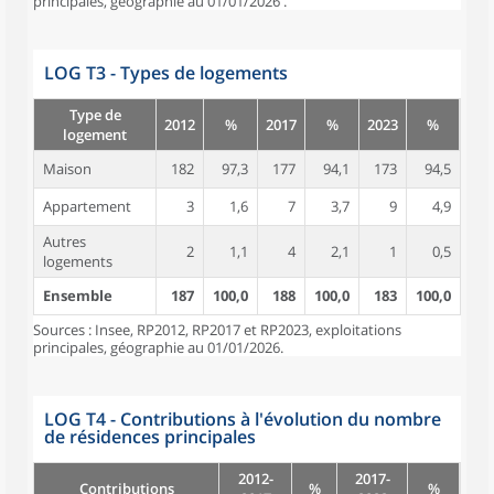
principales, géographie au 01/01/2026 .
LOG T3 - Types de logements
Type de
2012
%
2017
%
2023
%
logement
Maison
182
97,3
177
94,1
173
94,5
Appartement
3
1,6
7
3,7
9
4,9
Autres
2
1,1
4
2,1
1
0,5
logements
Ensemble
187
100,0
188
100,0
183
100,0
Sources : Insee, RP2012, RP2017 et RP2023, exploitations
principales, géographie au 01/01/2026.
LOG T4 - Contributions à l'évolution du nombre
de résidences principales
2012-
2017-
Contributions
%
%