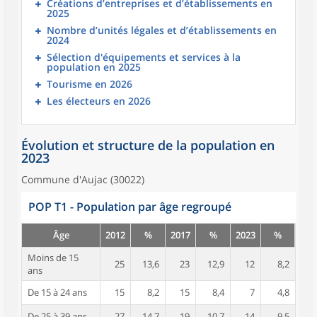
Créations d’entreprises et d’établissements en
2025
Nombre d’unités légales et d’établissements en
2024
Sélection d'équipements et services à la
population en 2025
Tourisme en 2026
Les électeurs en 2026
Évolution et structure de la population en
2023
Commune d'Aujac (30022)
POP T1 - Population par âge regroupé
Âge
2012
%
2017
%
2023
%
Moins de 15
25
13,6
23
12,9
12
8,2
ans
De 15 à 24 ans
15
8,2
15
8,4
7
4,8
De 25 à 39 ans
27
14,7
19
10,7
14
9,5