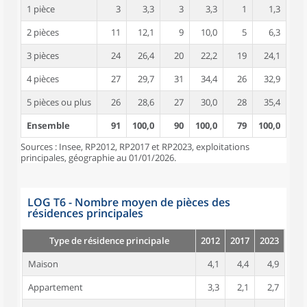
1 pièce
3
3,3
3
3,3
1
1,3
2 pièces
11
12,1
9
10,0
5
6,3
3 pièces
24
26,4
20
22,2
19
24,1
4 pièces
27
29,7
31
34,4
26
32,9
5 pièces ou plus
26
28,6
27
30,0
28
35,4
Ensemble
91
100,0
90
100,0
79
100,0
Sources : Insee, RP2012, RP2017 et RP2023, exploitations
principales, géographie au 01/01/2026.
LOG T6 - Nombre moyen de pièces des
résidences principales
Type de résidence principale
2012
2017
2023
Maison
4,1
4,4
4,9
Appartement
3,3
2,1
2,7