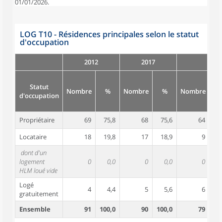
01/01/2026.
LOG T10 - Résidences principales selon le statut
d'occupation
2012
2017
Statut
Nombre
%
Nombre
%
Nombre
d'occupation
Propriétaire
69
75,8
68
75,6
64
8
Locataire
18
19,8
17
18,9
9
1
dont d'un
logement
0
0,0
0
0,0
0
HLM loué vide
Logé
4
4,4
5
5,6
6
gratuitement
Ensemble
91
100,0
90
100,0
79
10