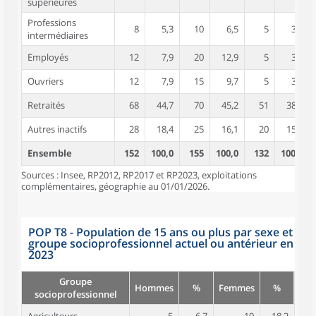
supérieures
Professions
8
5,3
10
6,5
5
3,8
intermédiaires
Employés
12
7,9
20
12,9
5
3,8
Ouvriers
12
7,9
15
9,7
5
3,8
Retraités
68
44,7
70
45,2
51
38,5
Autres inactifs
28
18,4
25
16,1
20
15,4
Ensemble
152
100,0
155
100,0
132
100,0
Sources : Insee, RP2012, RP2017 et RP2023, exploitations
complémentaires, géographie au 01/01/2026.
POP T8 - Population de 15 ans ou plus par sexe et
groupe socioprofessionnel actuel ou antérieur en
2023
Groupe
Hommes
%
Femmes
%
socioprofessionnel