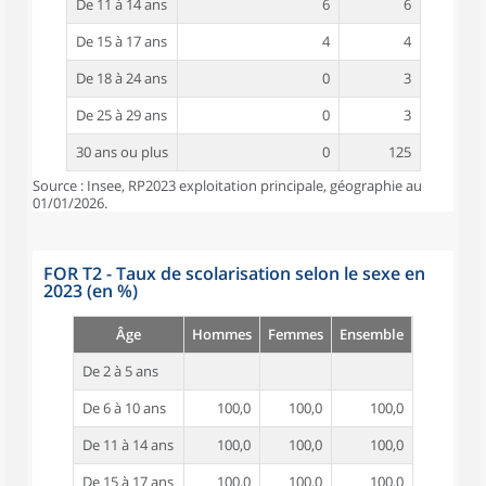
De 11 à 14 ans
6
6
De 15 à 17 ans
4
4
De 18 à 24 ans
0
3
De 25 à 29 ans
0
3
30 ans ou plus
0
125
Source : Insee, RP2023 exploitation principale, géographie au
01/01/2026.
FOR T2 - Taux de scolarisation selon le sexe en
2023 (en %)
Âge
Hommes
Femmes
Ensemble
De 2 à 5 ans
De 6 à 10 ans
100,0
100,0
100,0
De 11 à 14 ans
100,0
100,0
100,0
De 15 à 17 ans
100,0
100,0
100,0