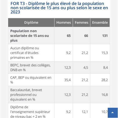
FOR T3 - Diplôme le plus élevé de la population
non scolarisée de 15 ans ou plus selon le sexe en
2023
Diplôme
Hommes
Femmes
Ensemble
Population non
scolarisée de 15 ans ou
65
66
131
plus
Aucun diplôme ou
certificat d'études
9,2
21,2
15,3
primaires en %
BEPC, brevet des collèges,
12,3
4,5
8,4
DNB en %
CAP, BEP ou équivalent en
35,4
21,2
28,2
%
Baccalauréat, brevet
professionnel ou
12,3
21,2
16,8
équivalent en %
Diplôme de
l'enseignement supérieur
9,2
12,1
10,7
de niveau bac + 2 en %