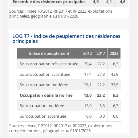
Ensemble des résidences principales
4,0
4,1
4,6
Sources : Insee, RP2012, RP2017 et RP2023, exploitations
principales, géographie au 01/01/2026.
LOG T7 - Indice de peuplement des résidences
principales
Indice de peuplement
2012
2017
2023
Sous-occupation très accentuée
30,4
22,2
6,3
Sous-occupation accentuée
17,4
27,8
43,8
Sous-occupation modérée
26,1
22,2
37,5
Occupation dans la norme
13,0
22,2
6,3
Suroccupation modérée
13,0
5,6
6,3
Suroccupation accentuée
0,0
0,0
0,0
Sources : Insee, RP2012, RP2017 et RP2023, exploitations
complémentaires, géographie au 01/01/2026.