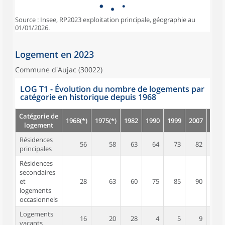
Source : Insee, RP2023 exploitation principale, géographie au
01/01/2026.
Logement en 2023
Commune d'Aujac (30022)
LOG T1 - Évolution du nombre de logements par
catégorie en historique depuis 1968
Catégorie de
1968(*)
1975(*)
1982
1990
1999
2007
2012
logement
Résidences
56
58
63
64
73
82
91
principales
Résidences
secondaires
et
28
63
60
75
85
90
78
logements
occasionnels
Logements
16
20
28
4
5
9
18
vacants