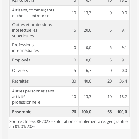
Agriculteurs
5
6,7
10
18,2
Artisans, commerçants
10
13,3
0
0,0
et chefs d’entreprise
Cadres et professions
intellectuelles
15
20,0
5
9,1
supérieures
Professions
0
0,0
5
9,1
intermédiaires
Employés
0
0,0
5
9,1
Ouvriers
5
6,7
0
0,0
Retraités
30
40,0
20
36,4
Autres personnes sans
activité
10
13,3
10
18,2
professionnelle
Ensemble
76
100,0
56
100,0
Source : Insee, RP2023 exploitation complémentaire, géographie
au 01/01/2026.