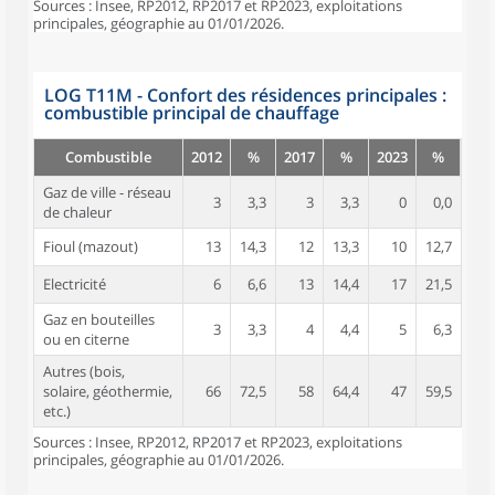
Sources : Insee, RP2012, RP2017 et RP2023, exploitations
principales, géographie au 01/01/2026.
LOG T11M - Confort des résidences principales :
combustible principal de chauffage
Combustible
2012
%
2017
%
2023
%
Gaz de ville - réseau
3
3,3
3
3,3
0
0,0
de chaleur
Fioul (mazout)
13
14,3
12
13,3
10
12,7
Electricité
6
6,6
13
14,4
17
21,5
Gaz en bouteilles
3
3,3
4
4,4
5
6,3
ou en citerne
Autres (bois,
solaire, géothermie,
66
72,5
58
64,4
47
59,5
etc.)
Sources : Insee, RP2012, RP2017 et RP2023, exploitations
principales, géographie au 01/01/2026.