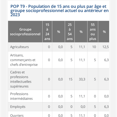
POP T9 - Population de 15 ans ou plus par âge et
groupe socioprofessionnel actuel ou antérieur en
2023
15
25
55
Groupe
à
à
ans
%
%
%
socioprofessionnel
24
54
ou
ans
ans
plus
Agriculteurs
0
0,0
5
11,1
10
12,5
Artisans,
commerçants et
0
0,0
5
11,1
5
6,3
chefs d’entreprise
Cadres et
professions
0
0,0
15
33,3
5
6,3
intellectuelles
supérieures
Professions
0
0,0
5
11,1
0
0,0
intermédiaires
Employés
0
0,0
0
0,0
5
6,3
Ouvriers
0
0,0
5
11,1
0
0,0