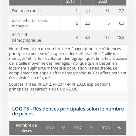
2017
2023
Évolution totale
–1
–1,1
–11
–12,2
dû à l'effet taille des
2
2,2
6
6,3
ménages
dû à l'effet
–3
–3,3
–17
–18,5
démographique
Note : l'évolution du nombre de ménages (donc de résidences
principales) peut se découper en deux effets, l'effet "taille des
ménages" et l'effet "évolution démographique". En effet, la baisse
de la taille moyenne des ménages implique que le besoin en
logement augmente même si la population restait stable. Le
complément est appelé effet démographique. Ces effets peuvent
être positifs ou négatifs.
Sources : Insee, RP2012, RP2017 et RP2023, exploitations
principales, géographie au 01/01/2026.
LOG T5 - Résidences principales selon le nombre
de pièces
Nombre de
2012
%
2017
%
2023
%
pièces