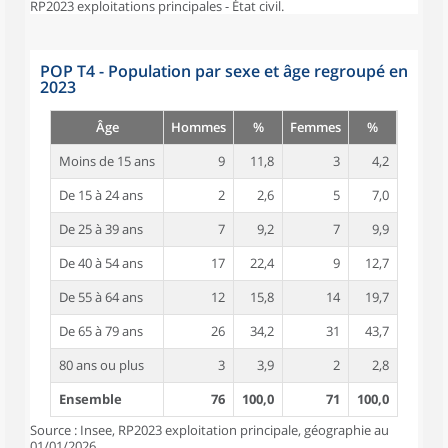
RP2023 exploitations principales - État civil.
POP T4 - Population par sexe et âge regroupé en
2023
Âge
Hommes
%
Femmes
%
Moins de 15 ans
9
11,8
3
4,2
De 15 à 24 ans
2
2,6
5
7,0
De 25 à 39 ans
7
9,2
7
9,9
De 40 à 54 ans
17
22,4
9
12,7
De 55 à 64 ans
12
15,8
14
19,7
De 65 à 79 ans
26
34,2
31
43,7
80 ans ou plus
3
3,9
2
2,8
Ensemble
76
100,0
71
100,0
Source : Insee, RP2023 exploitation principale, géographie au
01/01/2026.