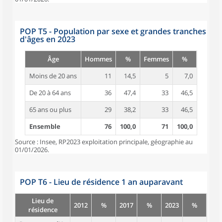
POP T5 - Population par sexe et grandes tranches
d'âges en 2023
Âge
Hommes
%
Femmes
%
Moins de 20 ans
11
14,5
5
7,0
De 20 à 64 ans
36
47,4
33
46,5
65 ans ou plus
29
38,2
33
46,5
Ensemble
76
100,0
71
100,0
Source : Insee, RP2023 exploitation principale, géographie au
01/01/2026.
POP T6 - Lieu de résidence 1 an auparavant
Lieu de
2012
%
2017
%
2023
%
résidence