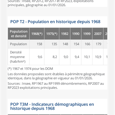
Sources : Insee, RP2012, RP2017 et RP2023, exploitations
principales, géographie au 01/01/2026.
POP T2 - Population en historique depuis 1968
Population
1968(*)
1975(*)
1982
1990
1999
2007
2012
et densité
Population
158
135
148
154
166
179
184
Densité
moyenne
9,6
8,2
9,0
9,4
10,1
10,9
11,2
(hab/km²)
(*) 1967 et 1974 pour les DOM
Les données proposées sont établies à périmètre géographique
identique, dans la géographie en vigueur au 01/01/2026.
Sources : Insee, RP1967 au RP1999 dénombrements, RP2007 au
RP2023 exploitations principales.
POP T3M - Indicateurs démographiques en
historique depuis 1968