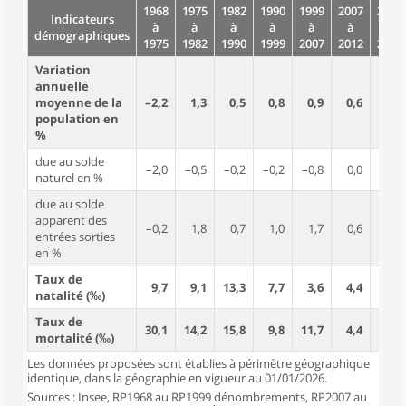
1968
1975
1982
1990
1999
2007
2012
Indicateurs
à
à
à
à
à
à
à
démographiques
1975
1982
1990
1999
2007
2012
2017
Variation
annuelle
moyenne de la
–2,2
1,3
0,5
0,8
0,9
0,6
–0,7
population en
%
due au solde
–2,0
–0,5
–0,2
–0,2
–0,8
0,0
0,2
naturel en %
due au solde
apparent des
–0,2
1,8
0,7
1,0
1,7
0,6
–0,9
entrées sorties
en %
Taux de
9,7
9,1
13,3
7,7
3,6
4,4
8,8
natalité (‰)
Taux de
30,1
14,2
15,8
9,8
11,7
4,4
6,6
mortalité (‰)
Les données proposées sont établies à périmètre géographique
identique, dans la géographie en vigueur au 01/01/2026.
Sources : Insee, RP1968 au RP1999 dénombrements, RP2007 au