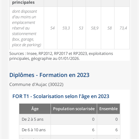
principales
dont disposant
d'au moins un
emplacement
réservé au
54
59,3
53
58,9
58
73,4
stationnement
(box, garage,
place de parking)
Sources : Insee, RP2012, RP2017 et RP2023, exploitations
principales, géographie au 01/01/2026.
Diplômes - Formation en 2023
Commune d'Aujac (30022)
FOR T1 - Scolarisation selon l'âge en 2023
Âge
Population scolarisée
Ensemble
De 2 à 5 ans
0
0
De 6 à 10 ans
6
6