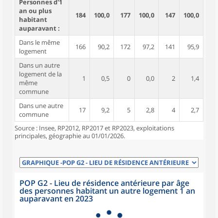
Personnes d'1
an ou plus
184
100,0
177
100,0
147
100,0
habitant
auparavant :
Dans le même
166
90,2
172
97,2
141
95,9
logement
Dans un autre
logement de la
1
0,5
0
0,0
2
1,4
même
commune
Dans une autre
17
9,2
5
2,8
4
2,7
commune
Source : Insee, RP2012, RP2017 et RP2023, exploitations
principales, géographie au 01/01/2026.
POP G2 - Lieu de résidence antérieure par âge
des personnes habitant un autre logement 1 an
auparavant en 2023