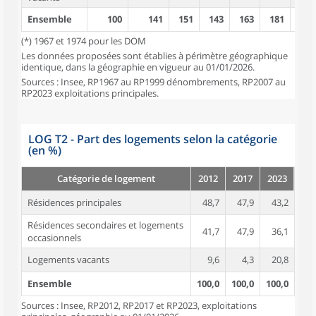
Ensemble
100
141
151
143
163
181
187
(*) 1967 et 1974 pour les DOM
Les données proposées sont établies à périmètre géographique
identique, dans la géographie en vigueur au 01/01/2026.
Sources : Insee, RP1967 au RP1999 dénombrements, RP2007 au
RP2023 exploitations principales.
LOG T2 - Part des logements selon la catégorie
(en %)
Catégorie de logement
2012
2017
2023
Résidences principales
48,7
47,9
43,2
Résidences secondaires et logements
41,7
47,9
36,1
occasionnels
Logements vacants
9,6
4,3
20,8
Ensemble
100,0
100,0
100,0
Sources : Insee, RP2012, RP2017 et RP2023, exploitations