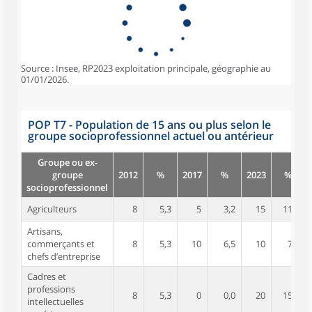
Source : Insee, RP2023 exploitation principale, géographie au
01/01/2026.
POP T7 - Population de 15 ans ou plus selon le
groupe socioprofessionnel actuel ou antérieur
Groupe ou ex-
groupe
2012
%
2017
%
2023
%
socioprofessionnel
Agriculteurs
8
5,3
5
3,2
15
11,5
Artisans,
commerçants et
8
5,3
10
6,5
10
7,7
chefs d’entreprise
Cadres et
professions
8
5,3
0
0,0
20
15,4
intellectuelles