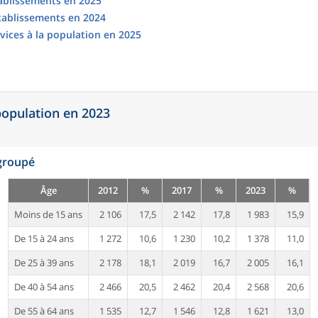
tablissements en 2025
établissements en 2024
vices à la population en 2025
 population en 2023
egroupé
Âge
2012
%
2017
%
2023
%
Moins de 15 ans
2 106
17,5
2 142
17,8
1 983
15,9
De 15 à 24 ans
1 272
10,6
1 230
10,2
1 378
11,0
De 25 à 39 ans
2 178
18,1
2 019
16,7
2 005
16,1
De 40 à 54 ans
2 466
20,5
2 462
20,4
2 568
20,6
De 55 à 64 ans
1 535
12,7
1 546
12,8
1 621
13,0