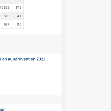
10 869
87,9
510
4,1
987
8,0
 1 an auparavant en 2023
eur