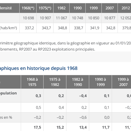
densité
1968(*)
1975(*)
1982
1990
1999
2007
2012
10 698
10 907
11 067
10 748
10 850
10 877
12 05
(hab/km²)
337,2
343,7
348,8
338,7
341,9
342,8
379,
rimètre géographique identique, dans la géographie en vigueur au 01/01/20
brements, RP2007 au RP2023 exploitations principales.
phiques en historique depuis 1968
1968 à
1975 à
1982 à
1990 à
1999 à
s
1975
1982
1990
1999
2007
opulation
0,3
0,2
–0,4
0,1
0,
0,5
0,4
0,2
0,1
–0,
es en %
–0,2
–0,2
–0,6
0,0
0,
17,5
15,2
13,4
11,7
11,