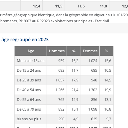
12,4
11,5
11,5
11,0
12,
rimètre géographique identique, dans la géographie en vigueur au 01/01/20
ements, RP2007 au RP2023 exploitations principales - État civil.
t âge regroupé en 2023
Âge
Hommes
%
Femmes
%
Moins de 15 ans
959
16,2
1 024
15,6
De 15 à 24 ans
693
11,7
685
10,5
De 25 à 39 ans
1 057
17,9
948
14,5
De 40 à 54 ans
1 266
21,4
1 302
19,9
De 55 à 64 ans
765
12,9
856
13,1
De 65 à 79 ans
892
15,1
1 098
16,8
80 ans ou plus
290
4,9
635
9,7