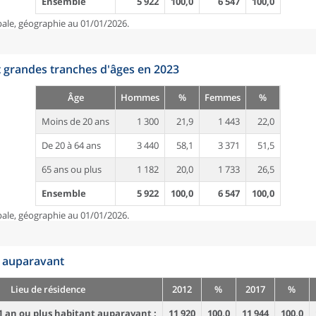
Ensemble
5 922
100,0
6 547
100,0
pale, géographie au 01/01/2026.
t grandes tranches d'âges en 2023
Âge
Hommes
%
Femmes
%
Moins de 20 ans
1 300
21,9
1 443
22,0
De 20 à 64 ans
3 440
58,1
3 371
51,5
65 ans ou plus
1 182
20,0
1 733
26,5
Ensemble
5 922
100,0
6 547
100,0
pale, géographie au 01/01/2026.
n auparavant
Lieu de résidence
2012
%
2017
%
1 an ou plus habitant auparavant :
11 920
100,0
11 944
100,0