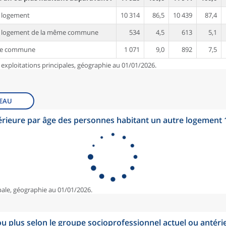
 logement
10 314
86,5
10 439
87,4
e logement de la même commune
534
4,5
613
5,1
re commune
1 071
9,0
892
7,5
 exploitations principales, géographie au 01/01/2026.
EAU
érieure par âge des personnes habitant un autre logement
pale, géographie au 01/01/2026.
u plus selon le groupe socioprofessionnel actuel ou antéri