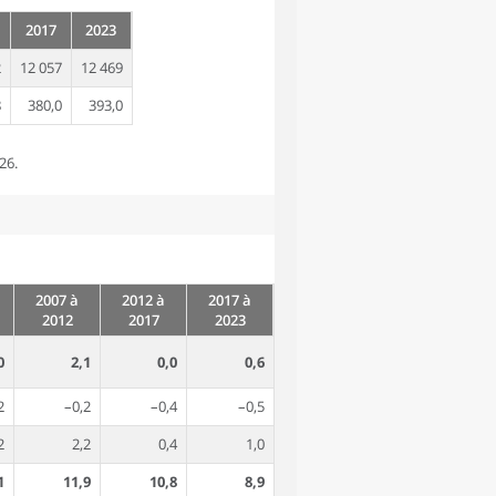
2017
2023
2
12 057
12 469
8
380,0
393,0
26.
2007 à
2012 à
2017 à
2012
2017
2023
0
2,1
0,0
0,6
2
–0,2
–0,4
–0,5
2
2,2
0,4
1,0
1
11,9
10,8
8,9