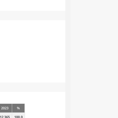
2023
%
12 365
100,0