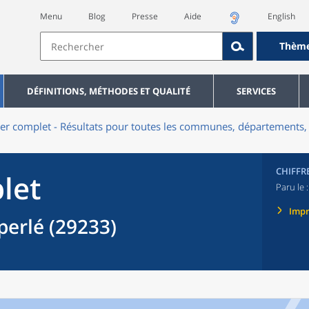
Menu
Blog
Presse
Aide
English
Thèm
DÉFINITIONS, MÉTHODES ET QUALITÉ
SERVICES
er complet - Résultats pour toutes les communes, départements, 
CHIFFR
let
Paru le 
Imp
rlé (29233)