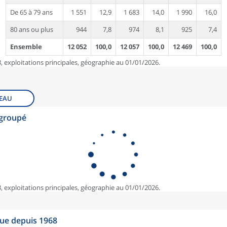
De 65 à 79 ans
1 551
12,9
1 683
14,0
1 990
16,0
80 ans ou plus
944
7,8
974
8,1
925
7,4
Ensemble
12 052
100,0
12 057
100,0
12 469
100,0
, exploitations principales, géographie au 01/01/2026.
EAU
egroupé
, exploitations principales, géographie au 01/01/2026.
que depuis 1968