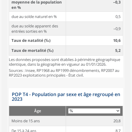
moyenne de la population
–0,3
en %
due au solde naturel en %
0,5
due au solde apparent des
–0,9
entrées sorties en %
Taux de natalité (‰)
10,6
Taux de mortalité (‰)
5,2
Les données proposées sont établies à périmètre géographique
identique, dans la géographie en vigueur au 01/01/2026.
Sources : Insee, RP1968 au RP1999 dénombrements, RP2007 au
RP2023 exploitations principales - État civil.
POP T4 - Population par sexe et âge regroupé en
2023
Âge
Moins de 15 ans
20,8
De 15 à 24 ans
8,7