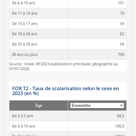
De 6 à 10 ans
101
De 11 à 14 ans
73
De 15 à 17 ans
54
De 18 à 24 ans
62
De 25 à 29 ans
54
30 ans ou plus
795
Source : Insee, RP2023 exploitation principale, géographie au
01/01/2026.
FOR T2 - Taux de scolarisation selon le sexe en
2023 (en %)
Âge
De 2 à 5 ans
68,5
De 6 à 10 ans
100,0