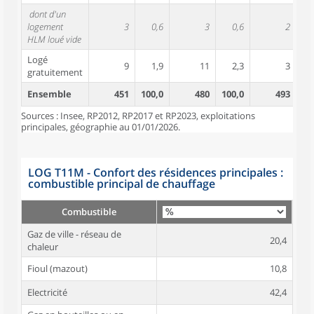
dont d'un
logement
3
0,6
3
0,6
2
HLM loué vide
Logé
9
1,9
11
2,3
3
gratuitement
Ensemble
451
100,0
480
100,0
493
10
Sources : Insee, RP2012, RP2017 et RP2023, exploitations
principales, géographie au 01/01/2026.
LOG T11M - Confort des résidences principales :
combustible principal de chauffage
Combustible
Gaz de ville - réseau de
20,4
chaleur
Fioul (mazout)
10,8
Electricité
42,4