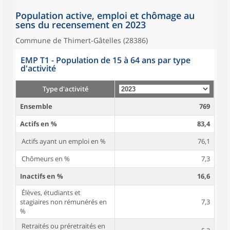
Population active, emploi et chômage au
sens du recensement en 2023
Commune de Thimert-Gâtelles (28386)
EMP T1 - Population de 15 à 64 ans par type
d'activité
Type d'activité
Ensemble
769
Actifs en %
83,4
Actifs ayant un emploi en %
76,1
Chômeurs en %
7,3
Inactifs en %
16,6
Élèves, étudiants et
stagiaires non rémunérés en
7,3
%
Retraités ou préretraités en