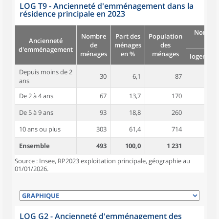
LOG T9 - Ancienneté d'emménagement dans la
résidence principale en 2023
Nombre
Nombre
Part des
Population
Ancienneté
pièc
de
ménages
des
d'emménagement
ménages
en %
ménages
logement
Depuis moins de 2
30
6,1
87
4,6
ans
De 2 à 4 ans
67
13,7
170
4,8
De 5 à 9 ans
93
18,8
260
5,1
10 ans ou plus
303
61,4
714
5,3
Ensemble
493
100,0
1 231
5,1
Source : Insee, RP2023 exploitation principale, géographie au
01/01/2026.
LOG G2 - Ancienneté d'emménagement des