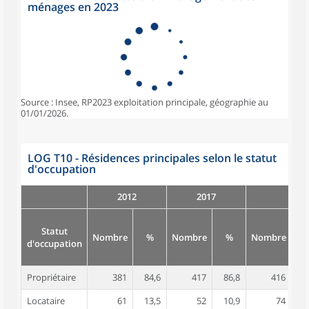
ménages en 2023
Source : Insee, RP2023 exploitation principale, géographie au
01/01/2026.
LOG T10 - Résidences principales selon le statut
d'occupation
2012
2017
Statut
Nombre
%
Nombre
%
Nombre
d'occupation
Propriétaire
381
84,6
417
86,8
416
8
Locataire
61
13,5
52
10,9
74
1