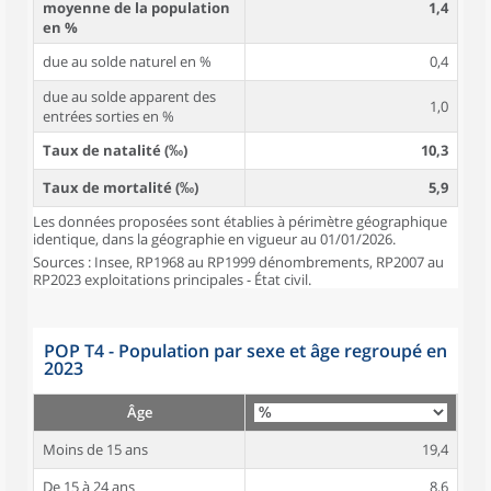
moyenne de la population
1,4
en %
due au solde naturel en %
0,4
due au solde apparent des
1,0
entrées sorties en %
Taux de natalité (‰)
10,3
Taux de mortalité (‰)
5,9
Les données proposées sont établies à périmètre géographique
identique, dans la géographie en vigueur au 01/01/2026.
Sources : Insee, RP1968 au RP1999 dénombrements, RP2007 au
RP2023 exploitations principales - État civil.
POP T4 - Population par sexe et âge regroupé en
2023
Âge
Moins de 15 ans
19,4
De 15 à 24 ans
8,6