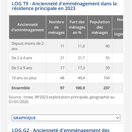
LOG T9 - Ancienneté d'emménagement dans la
résidence principale en 2023
Nombre
Nombre
Part des
Population
Ancienneté
pièc
de
ménages
des
d'emménagement
ménages
en %
ménages
logement
Depuis moins de 2
11
11,6
40
5,0
ans
De 2 à 4 ans
21
21,7
55
5,4
De 5 à 9 ans
17
17,3
39
5,4
10 ans ou plus
48
49,4
104
5,2
Ensemble
97
100,0
237
5,2
Source : Insee, RP2023 exploitation principale, géographie au
01/01/2026.
LOG G2 - Ancienneté d'emménagement des