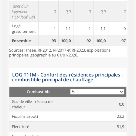
dont d'un
logement
0
0,0
0
0,0
2
HLM loué vide
Logé
1
1,1
1
1,1
0
gratuitement
Ensemble
93
100,0
92
100,0
97
10
Sources : Insee, RP2012, RP2017 et RP2023, exploitations
principales, géographie au 01/01/2026.
LOG T11M - Confort des résidences principales :
combustible principal de chauffage
Combustible
Gaz de ville - réseau de
0,0
chaleur
Fioul (mazout)
23,2
Electricité
51,9