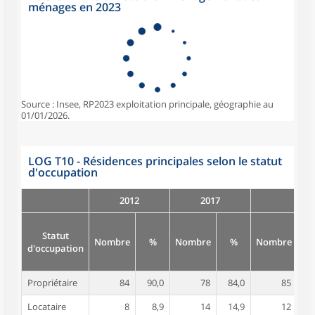
ménages en 2023
Source : Insee, RP2023 exploitation principale, géographie au
01/01/2026.
LOG T10 - Résidences principales selon le statut
d'occupation
2012
2017
Statut
Nombre
%
Nombre
%
Nombre
d'occupation
Propriétaire
84
90,0
78
84,0
85
8
Locataire
8
8,9
14
14,9
12
1