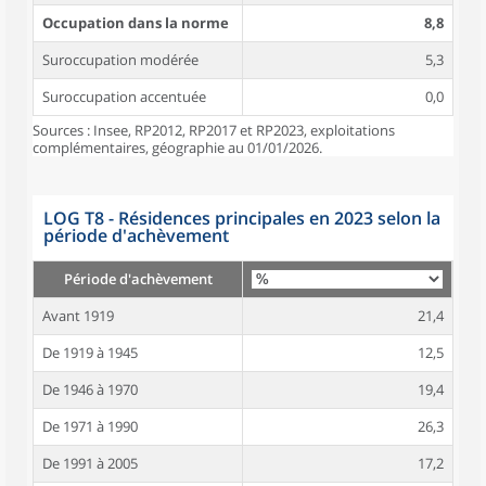
Occupation dans la norme
8,8
Suroccupation modérée
5,3
Suroccupation accentuée
0,0
Sources : Insee, RP2012, RP2017 et RP2023, exploitations
complémentaires, géographie au 01/01/2026.
LOG T8 - Résidences principales en 2023 selon la
période d'achèvement
Période d'achèvement
Avant 1919
21,4
De 1919 à 1945
12,5
De 1946 à 1970
19,4
De 1971 à 1990
26,3
De 1991 à 2005
17,2