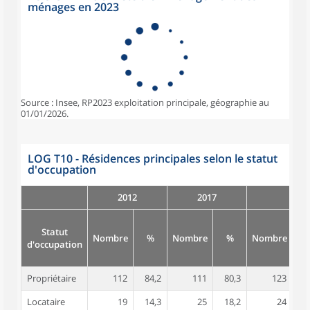
ménages en 2023
Source : Insee, RP2023 exploitation principale, géographie au
01/01/2026.
LOG T10 - Résidences principales selon le statut
d'occupation
2012
2017
Statut
Nombre
%
Nombre
%
Nombre
d'occupation
Propriétaire
112
84,2
111
80,3
123
8
Locataire
19
14,3
25
18,2
24
1