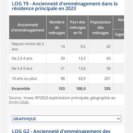
LOG T9 - Ancienneté d'emménagement dans la
résidence principale en 2023
Nombre
Nombre
Part des
Population
Ancienneté
pièc
de
ménages
des
d'emménagement
ménages
en %
ménages
logement
Depuis moins de 2
14
9,2
32
4,9
ans
De 2 à 4 ans
20
13,3
43
4,6
De 5 à 9 ans
21
13,6
58
4,5
10 ans ou plus
98
63,9
201
4,8
Ensemble
153
100,0
335
4,7
Source : Insee, RP2023 exploitation principale, géographie au
01/01/2026.
LOG G2 - Ancienneté d'emménagement des