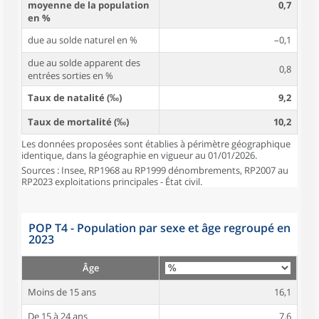
moyenne de la population
0,7
en %
due au solde naturel en %
–0,1
due au solde apparent des
0,8
entrées sorties en %
Taux de natalité (‰)
9,2
Taux de mortalité (‰)
10,2
Les données proposées sont établies à périmètre géographique
identique, dans la géographie en vigueur au 01/01/2026.
Sources : Insee, RP1968 au RP1999 dénombrements, RP2007 au
RP2023 exploitations principales - État civil.
POP T4 - Population par sexe et âge regroupé en
2023
Âge
Moins de 15 ans
16,1
De 15 à 24 ans
7,6