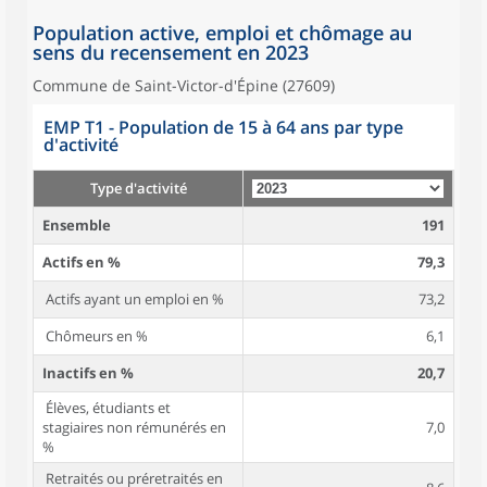
Population active, emploi et chômage au
sens du recensement en 2023
Commune de Saint-Victor-d'Épine (27609)
EMP T1 - Population de 15 à 64 ans par type
d'activité
Type d'activité
Ensemble
191
Actifs en %
79,3
Actifs ayant un emploi en %
73,2
Chômeurs en %
6,1
Inactifs en %
20,7
Élèves, étudiants et
stagiaires non rémunérés en
7,0
%
Retraités ou préretraités en