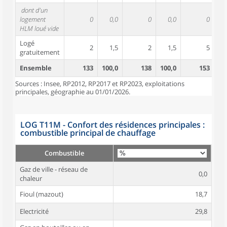
dont d'un
logement
0
0,0
0
0,0
0
HLM loué vide
Logé
2
1,5
2
1,5
5
gratuitement
Ensemble
133
100,0
138
100,0
153
10
Sources : Insee, RP2012, RP2017 et RP2023, exploitations
principales, géographie au 01/01/2026.
LOG T11M - Confort des résidences principales :
combustible principal de chauffage
Combustible
Gaz de ville - réseau de
0,0
chaleur
Fioul (mazout)
18,7
Electricité
29,8