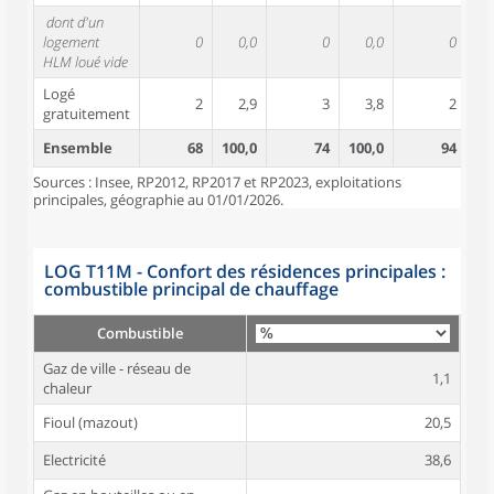
dont d'un
logement
0
0,0
0
0,0
0
HLM loué vide
Logé
2
2,9
3
3,8
2
gratuitement
Ensemble
68
100,0
74
100,0
94
10
Sources : Insee, RP2012, RP2017 et RP2023, exploitations
principales, géographie au 01/01/2026.
LOG T11M - Confort des résidences principales :
combustible principal de chauffage
Combustible
Gaz de ville - réseau de
1,1
chaleur
Fioul (mazout)
20,5
Electricité
38,6