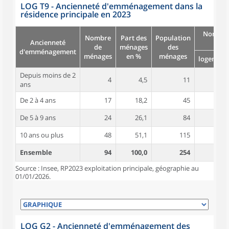
LOG T9 - Ancienneté d'emménagement dans la
résidence principale en 2023
Nombre
Nombre
Part des
Population
Ancienneté
pièc
de
ménages
des
d'emménagement
ménages
en %
ménages
logement
Depuis moins de 2
4
4,5
11
5,5
ans
De 2 à 4 ans
17
18,2
45
5,2
De 5 à 9 ans
24
26,1
84
5,0
10 ans ou plus
48
51,1
115
5,5
Ensemble
94
100,0
254
5,3
Source : Insee, RP2023 exploitation principale, géographie au
01/01/2026.
LOG G2 - Ancienneté d'emménagement des