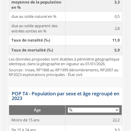
moyenne de la population
3,3
en %
due au solde naturel en %
0,5
due au solde apparent des
2,8
entrées sorties en %
Taux de natalité (‰)
11,0
Taux de mortalité (‰)
5,9
Les données proposées sont établies à périmètre géographique
identique, dans la géographie en vigueur au 01/01/2026.
Sources : Insee, RP1968 au RP1999 dénombrements, RP2007 au
RP2023 exploitations principales - État civil.
POP T4 - Population par sexe et âge regroupé en
2023
Âge
Moins de 15 ans
22,2
De 15 à 24 ans
9,3