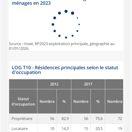
ménages en 2023
Source : Insee, RP2023 exploitation principale, géographie au
01/01/2026.
LOG T10 - Résidences principales selon le statut
d'occupation
2012
2017
Statut
Nombre
%
Nombre
%
Nombre
d'occupation
Propriétaire
56
82,9
56
75,6
72
7
Locataire
10
14,3
15
20,5
19
2