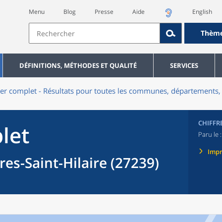
Menu
Blog
Presse
Aide
English
Thèm
DÉFINITIONS, MÉTHODES ET QUALITÉ
SERVICES
er complet - Résultats pour toutes les communes, départements, 
CHIFFR
let
Paru le 
Imp
s-Saint-Hilaire (27239)