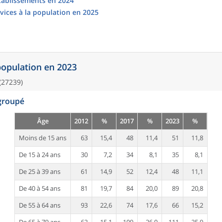
établissements en 2024
vices à la population en 2025
 population en 2023
(27239)
egroupé
Âge
2012
%
2017
%
2023
%
Moins de 15 ans
63
15,4
48
11,4
51
11,8
De 15 à 24 ans
30
7,2
34
8,1
35
8,1
De 25 à 39 ans
61
14,9
52
12,4
48
11,1
De 40 à 54 ans
81
19,7
84
20,0
89
20,8
De 55 à 64 ans
93
22,6
74
17,6
66
15,2