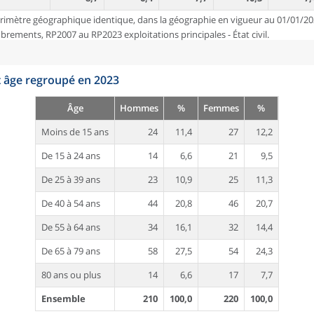
rimètre géographique identique, dans la géographie en vigueur au 01/01/20
ements, RP2007 au RP2023 exploitations principales - État civil.
t âge regroupé en 2023
Âge
Hommes
%
Femmes
%
Moins de 15 ans
24
11,4
27
12,2
De 15 à 24 ans
14
6,6
21
9,5
De 25 à 39 ans
23
10,9
25
11,3
De 40 à 54 ans
44
20,8
46
20,7
De 55 à 64 ans
34
16,1
32
14,4
De 65 à 79 ans
58
27,5
54
24,3
80 ans ou plus
14
6,6
17
7,7
Ensemble
210
100,0
220
100,0