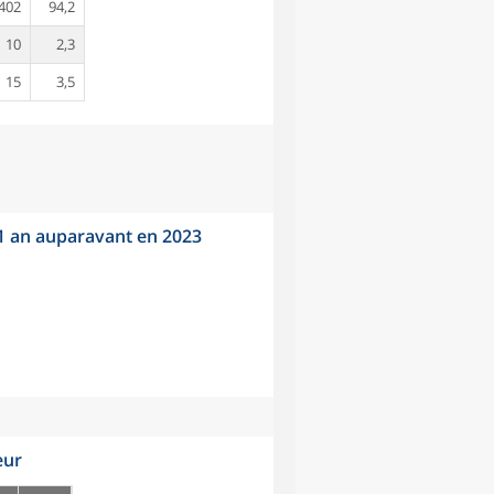
402
94,2
10
2,3
15
3,5
 1 an auparavant en 2023
eur