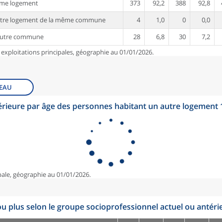
ême logement
373
92,2
388
92,8
utre logement de la même commune
4
1,0
0
0,0
autre commune
28
6,8
30
7,2
 exploitations principales, géographie au 01/01/2026.
EAU
érieure par âge des personnes habitant un autre logement
pale, géographie au 01/01/2026.
u plus selon le groupe socioprofessionnel actuel ou antéri