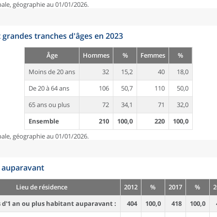
pale, géographie au 01/01/2026.
t grandes tranches d'âges en 2023
Âge
Hommes
%
Femmes
%
Moins de 20 ans
32
15,2
40
18,0
De 20 à 64 ans
106
50,7
110
50,0
65 ans ou plus
72
34,1
71
32,0
Ensemble
210
100,0
220
100,0
pale, géographie au 01/01/2026.
n auparavant
Lieu de résidence
2012
%
2017
%
2
d'1 an ou plus habitant auparavant :
404
100,0
418
100,0