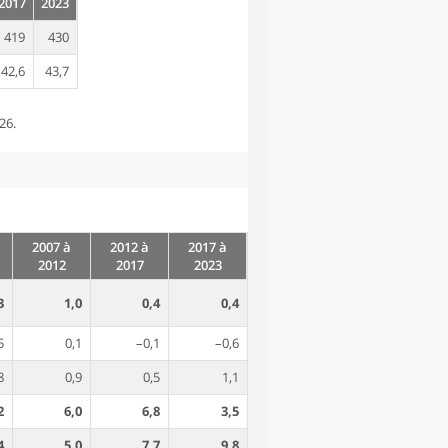
2017
2023
419
430
42,6
43,7
26.
2007 à
2012 à
2017 à
2012
2017
2023
3
1,0
0,4
0,4
5
0,1
–0,1
–0,6
8
0,9
0,5
1,1
2
6,0
6,8
3,5
4
5,0
7,7
9,8