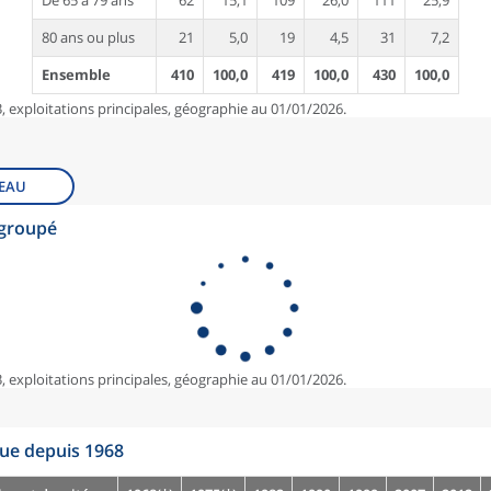
De 65 à 79 ans
62
15,1
109
26,0
111
25,9
80 ans ou plus
21
5,0
19
4,5
31
7,2
Ensemble
410
100,0
419
100,0
430
100,0
, exploitations principales, géographie au 01/01/2026.
EAU
egroupé
, exploitations principales, géographie au 01/01/2026.
que depuis 1968