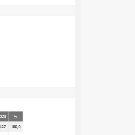
023
%
427
100,0