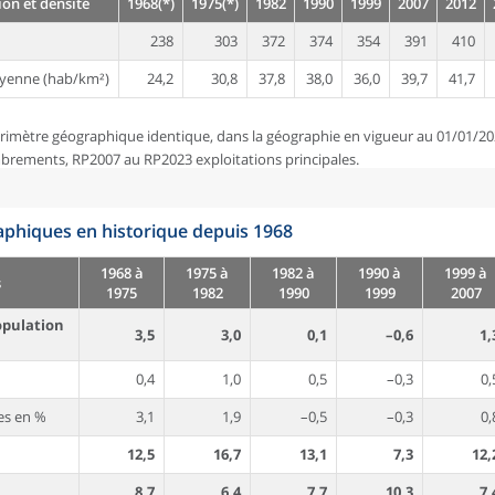
on et densité
1968(*)
1975(*)
1982
1990
1999
2007
2012
238
303
372
374
354
391
410
yenne (hab/km²)
24,2
30,8
37,8
38,0
36,0
39,7
41,7
rimètre géographique identique, dans la géographie en vigueur au 01/01/20
brements, RP2007 au RP2023 exploitations principales.
phiques en historique depuis 1968
1968 à
1975 à
1982 à
1990 à
1999 à
s
1975
1982
1990
1999
2007
opulation
3,5
3,0
0,1
–0,6
1,
0,4
1,0
0,5
–0,3
0,
es en %
3,1
1,9
–0,5
–0,3
0,
12,5
16,7
13,1
7,3
12,
8,7
6,4
7,7
10,3
7,