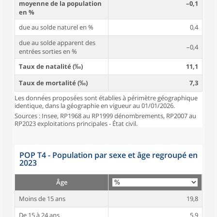
moyenne de la population
–0,1
en %
due au solde naturel en %
0,4
due au solde apparent des
–0,4
entrées sorties en %
Taux de natalité (‰)
11,1
Taux de mortalité (‰)
7,3
Les données proposées sont établies à périmètre géographique
identique, dans la géographie en vigueur au 01/01/2026.
Sources : Insee, RP1968 au RP1999 dénombrements, RP2007 au
RP2023 exploitations principales - État civil.
POP T4 - Population par sexe et âge regroupé en
2023
Âge
Moins de 15 ans
19,8
De 15 à 24 ans
5,9