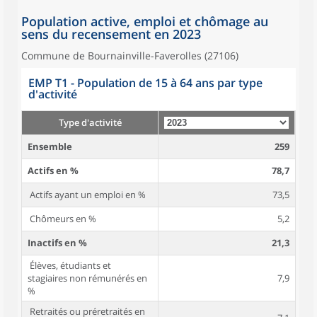
Population active, emploi et chômage au
sens du recensement en 2023
Commune de Bournainville-Faverolles (27106)
EMP T1 - Population de 15 à 64 ans par type
d'activité
Type d'activité
Ensemble
259
Actifs en %
78,7
Actifs ayant un emploi en %
73,5
Chômeurs en %
5,2
Inactifs en %
21,3
Élèves, étudiants et
stagiaires non rémunérés en
7,9
%
Retraités ou préretraités en