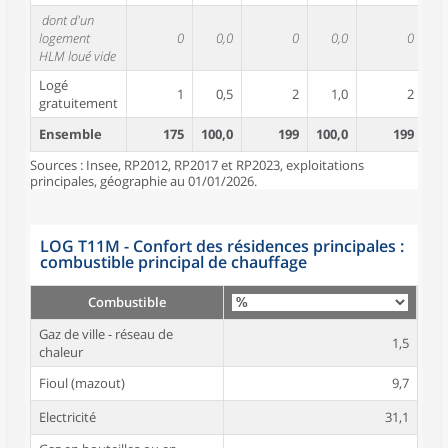
dont d'un
logement
0
0,0
0
0,0
0
HLM loué vide
Logé
1
0,5
2
1,0
2
gratuitement
Ensemble
175
100,0
199
100,0
199
10
Sources : Insee, RP2012, RP2017 et RP2023, exploitations
principales, géographie au 01/01/2026.
LOG T11M - Confort des résidences principales :
combustible principal de chauffage
Combustible
Gaz de ville - réseau de
1,5
chaleur
Fioul (mazout)
9,7
Electricité
31,1