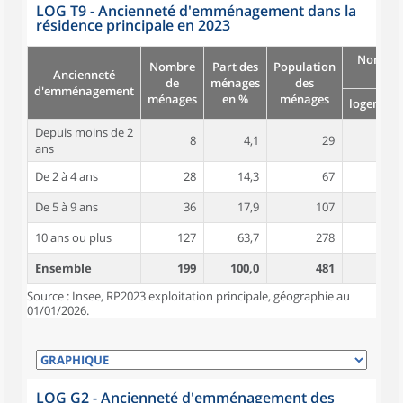
LOG T9 - Ancienneté d'emménagement dans la
résidence principale en 2023
Nombre
Nombre
Part des
Population
Ancienneté
pièc
de
ménages
des
d'emménagement
ménages
en %
ménages
logement
Depuis moins de 2
8
4,1
29
4,5
ans
De 2 à 4 ans
28
14,3
67
4,9
De 5 à 9 ans
36
17,9
107
4,8
10 ans ou plus
127
63,7
278
4,8
Ensemble
199
100,0
481
4,8
Source : Insee, RP2023 exploitation principale, géographie au
01/01/2026.
LOG G2 - Ancienneté d'emménagement des