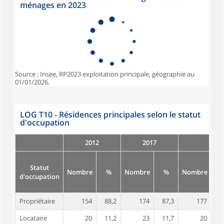
ménages en 2023
Source : Insee, RP2023 exploitation principale, géographie au
01/01/2026.
LOG T10 - Résidences principales selon le statut
d'occupation
2012
2017
Statut
Nombre
%
Nombre
%
Nombre
d'occupation
Propriétaire
154
88,2
174
87,3
177
8
Locataire
20
11,2
23
11,7
20
1