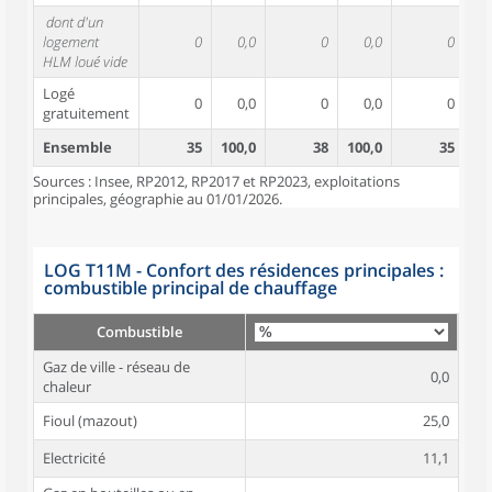
dont d'un
logement
0
0,0
0
0,0
0
HLM loué vide
Logé
0
0,0
0
0,0
0
gratuitement
Ensemble
35
100,0
38
100,0
35
10
Sources : Insee, RP2012, RP2017 et RP2023, exploitations
principales, géographie au 01/01/2026.
LOG T11M - Confort des résidences principales :
combustible principal de chauffage
Combustible
Gaz de ville - réseau de
0,0
chaleur
Fioul (mazout)
25,0
Electricité
11,1