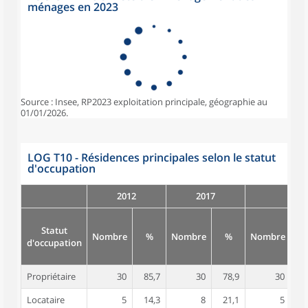
ménages en 2023
Source : Insee, RP2023 exploitation principale, géographie au
01/01/2026.
LOG T10 - Résidences principales selon le statut
d'occupation
2012
2017
Statut
Nombre
%
Nombre
%
Nombre
d'occupation
Propriétaire
30
85,7
30
78,9
30
8
Locataire
5
14,3
8
21,1
5
1