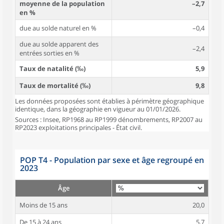
moyenne de la population
–2,7
en %
due au solde naturel en %
–0,4
due au solde apparent des
–2,4
entrées sorties en %
Taux de natalité (‰)
5,9
Taux de mortalité (‰)
9,8
Les données proposées sont établies à périmètre géographique
identique, dans la géographie en vigueur au 01/01/2026.
Sources : Insee, RP1968 au RP1999 dénombrements, RP2007 au
RP2023 exploitations principales - État civil.
POP T4 - Population par sexe et âge regroupé en
2023
Âge
Moins de 15 ans
20,0
De 15 à 24 ans
5,7