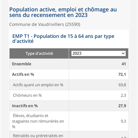
Population active, emploi et chômage au
sens du recensement en 2023
Commune de Vaudrivillers (25590)
EMP T1 - Population de 15 à 64 ans par type
d'activité
Type d'activité
Ensemble
41
Actifs en %
72,1
Actifs ayant un emploi en %
69,8
Chômeurs en %
2,3
Inactifs en %
27,9
Élèves, étudiants et
stagiaires non rémunérés en
9,3
%
Retraités ou préretraités en