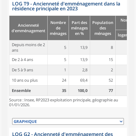
LOG T9 - Ancienneté d'emménagement dans la
résidence principale en 2023
Nombre
Nombre
Part des
Population
Ancienneté
pièc
de
ménages
des
d'emménagement
ménages
en %
ménages
logement
Depuis moins de 2
5
13,9
8
4,0
ans
De 2 à 4 ans
5
13,9
15
4,4
De 5 à 9 ans
1
2,8
2
5,0
10 ans ou plus
24
69,4
52
5,6
Ensemble
35
100,0
77
5,2
Source : Insee, RP2023 exploitation principale, géographie au
01/01/2026.
LOG G2 - Ancienneté d'emménagement des