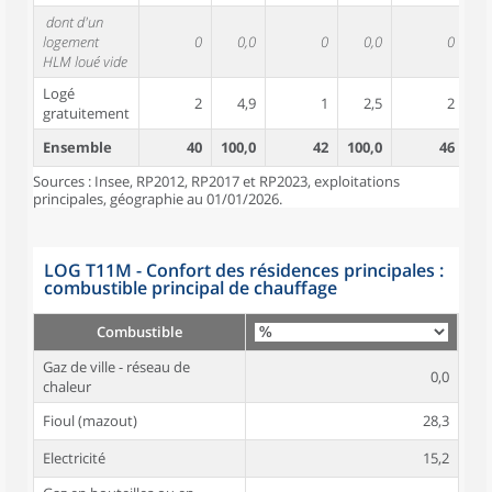
dont d'un
logement
0
0,0
0
0,0
0
HLM loué vide
Logé
2
4,9
1
2,5
2
gratuitement
Ensemble
40
100,0
42
100,0
46
10
Sources : Insee, RP2012, RP2017 et RP2023, exploitations
principales, géographie au 01/01/2026.
LOG T11M - Confort des résidences principales :
combustible principal de chauffage
Combustible
Gaz de ville - réseau de
0,0
chaleur
Fioul (mazout)
28,3
Electricité
15,2