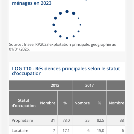
ménages en 2023
Source : Insee, RP2023 exploitation principale, géographie au
01/01/2026.
LOG T10 - Résidences principales selon le statut
d'occupation
2012
2017
Statut
Nombre
%
Nombre
%
Nombre
d'occupation
Propriétaire
31
78,0
35
82,5
38
8
Locataire
7
17,1
6
15,0
6
1