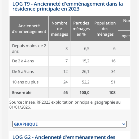
LOG T9 - Ancienneté d'emménagement dans la
résidence principale en 2023
Nombre
Nombre
Part des
Population
Ancienneté
pièc
de
ménages
des
d'emménagement
ménages
en %
ménages
logement
Depuis moins de 2
3
6,5
6
5,7
ans
De 2 à 4 ans
7
15,2
16
3,9
De 5 à 9 ans
12
26,1
34
5,0
10 ans ou plus
24
52,2
51
5,5
Ensemble
46
100,0
108
5,1
Source : Insee, RP2023 exploitation principale, géographie au
01/01/2026.
LOG G2 - Ancienneté d'emménagement des