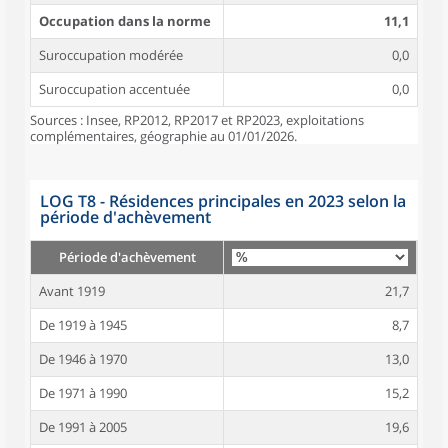
Occupation dans la norme
11,1
Suroccupation modérée
0,0
Suroccupation accentuée
0,0
Sources : Insee, RP2012, RP2017 et RP2023, exploitations
complémentaires, géographie au 01/01/2026.
LOG T8 - Résidences principales en 2023 selon la
période d'achèvement
Période d'achèvement
Avant 1919
21,7
De 1919 à 1945
8,7
De 1946 à 1970
13,0
De 1971 à 1990
15,2
De 1991 à 2005
19,6