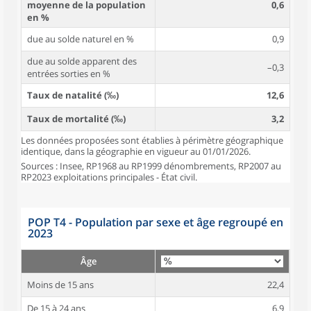
moyenne de la population
0,6
en %
due au solde naturel en %
0,9
due au solde apparent des
–0,3
entrées sorties en %
Taux de natalité (‰)
12,6
Taux de mortalité (‰)
3,2
Les données proposées sont établies à périmètre géographique
identique, dans la géographie en vigueur au 01/01/2026.
Sources : Insee, RP1968 au RP1999 dénombrements, RP2007 au
RP2023 exploitations principales - État civil.
POP T4 - Population par sexe et âge regroupé en
2023
Âge
Moins de 15 ans
22,4
De 15 à 24 ans
6,9